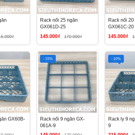
găn
Rack nối 25 ngăn
Rack nối 20
GX061D-25
GX061C-20
145.000₫
145.000₫
15.000₫
170.000₫
1
- 15%
- 10%
ngăn GX60B-
Rack nối 9 ngăn GX-
Rack ly 9 n
061A-9
9
145.000₫
315.000₫