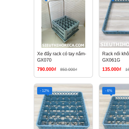
Xe đẩy rack có tay nắm-
Rack nối kh
GX070
GX061G
790.000₫
135.000₫
850.000₫
1
- 12%
- 6%