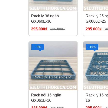
Rack ly 36 ngăn
Rack ly 25 n
GX060E-36
GX060D-25
295.000₫
295.000₫
335.000₫
3
- 19%
- 16%
Rack nối 16 ngăn
Rack ly 16 
GX061B-16
16
145.000₫
295.000₫