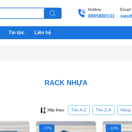
Hotline:
Email:
0905880131
sieu
Tin tức
Liên hệ
RACK NHỰA
Tên A-Z
Tên Z-A
Hàng 
Xếp theo:
- 17%
- 13%