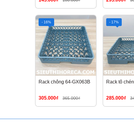
180.000₫
3
- 16%
- 17%
Rack chông 64-GX063B
Rack tô ché
305.000₫
285.000₫
365.000₫
3