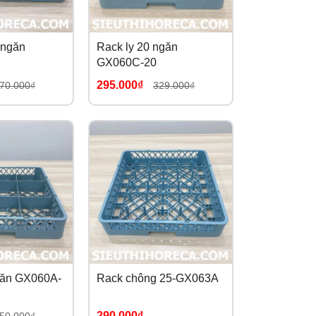
 ngăn
Rack ly 20 ngăn
GX060C-20
295.000₫
70.000₫
329.000₫
găn GX060A-
Rack chông 25-GX063A
290.000₫