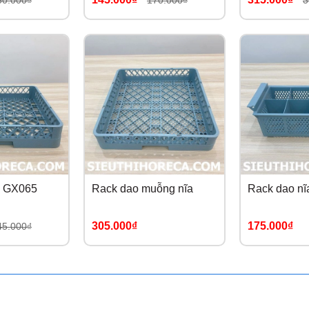
50.000₫
170.000₫
3
n GX065
Rack dao muỗng nĩa
Rack dao nĩ
305.000₫
175.000₫
45.000₫