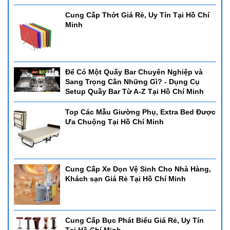
Cung Cấp Thớt Giá Rẻ, Uy Tín Tại Hồ Chí
Minh
Để Có Một Quấy Bar Chuyên Nghiệp và
Sang Trọng Cần Những Gì? - Dụng Cụ
Setup Quầy Bar Từ A-Z Tại Hồ Chí Minh
Top Các Mẫu Giường Phụ, Extra Bed Được
Ưa Chuộng Tại Hồ Chí Minh
Cung Cấp Xe Dọn Vệ Sinh Cho Nhà Hàng,
Khách sạn Giá Rẻ Tại Hồ Chí Minh
Cung Cấp Bục Phát Biểu Giá Rẻ, Uy Tín
Tại Hồ Chí Minh