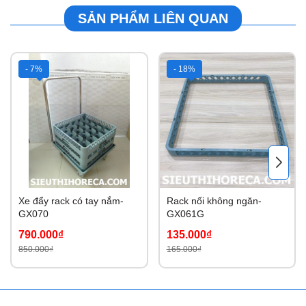
SẢN PHẨM LIÊN QUAN
- 7%
- 18%
Xe đẩy rack có tay nắm-
Rack nối không ngăn-
GX070
GX061G
790.000₫
135.000₫
850.000₫
165.000₫