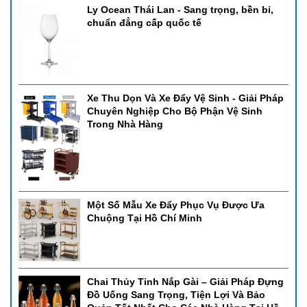
Ly Ocean Thái Lan - Sang trọng, bền bỉ,
chuẩn đẳng cấp quốc tế
Xe Thu Dọn Và Xe Đẩy Vệ Sinh - Giải Pháp
Chuyên Nghiệp Cho Bộ Phận Vệ Sinh
Trong Nhà Hàng
Một Số Mẫu Xe Đẩy Phục Vụ Được Ưa
Chuộng Tại Hồ Chí Minh
Chai Thủy Tinh Nắp Gài – Giải Pháp Đựng
Đồ Uống Sang Trọng, Tiện Lợi Và Bảo