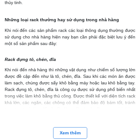
thủy tinh.
Những loại rack thường hay sử dụng trong nhà hàng
Khi nói đến các sản phẩm rack các loại thông dụng thường được
sử dụng cho nhà hàng hiện nay bạn cần phải đặc biệt lưu ý đến
một số sản phẩm sau đây:
Rack đựng tô, chén, đĩa
Khi nói đến nhà hàng thì những vật dụng như chiếm số lượng lớn
được đề cập đến như là tô, chén, đĩa. Sau khi các món ăn được
làm sạch, chúng được sấy khô bằng máy hoặc lau khô bằng tay.
Rack đựng tô, chén, đĩa là công cụ được sử dụng phổ biến nhất
trong việc làm khô bằng thủ công. Được thiết kế với diện tích rack
khá lớn, các ngăn, các chông có thể đảm bảo độ bám tốt, tránh
trơn trượt và làm đổ vỡ đồ dùng. Rack của Dụng cụ nhà hàng
khách sạn cung cấp là nhựa PP, độ bền cao, nhiều kích cỡ khác
nhau thuận lợi cho việc sấy khô nhanh chóng và an toàn.
Xem thêm
Rack đựng ly