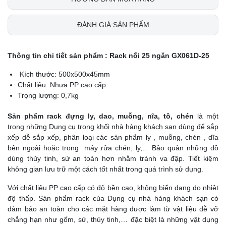
ĐÁNH GIÁ SẢN PHẨM
Thông tin chi tiết sản phẩm : Rack nối 25 ngăn GX061D-25
Kích thước: 500x500x45mm
Chất liệu: Nhựa PP cao cấp
Trọng lượng: 0,7kg
Sản phẩm rack đựng ly, dao, muỗng, nĩa, tô, chén
là một
trong những Dụng cụ trong khối nhà hàng khách sạn dùng để sắp
xếp dễ sắp xếp, phân loại các sản phẩm ly , muỗng, chén , dĩa
bên ngoài hoặc trong máy rửa chén, ly,… Bảo quản những đồ
dùng thủy tinh, sứ an toàn hơn nhằm tránh va đập. Tiết kiệm
không gian lưu trữ một cách tốt nhất trong quá trình sử dụng.
Với chất liệu PP cao cấp có độ bền cao, không biến dạng do nhiệt
độ thấp. Sản phẩm rack của Dụng cụ nhà hàng khách sạn có
đảm bảo an toàn cho các mặt hàng được làm từ vật liệu dễ vỡ
chẳng hạn như gốm, sứ, thủy tinh,… đặc biệt là những vật dụng