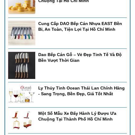
Chuộng Tại Hồ Chí Minh
Showroom Đồ Dùng thiết bị tại Nha trang: Đường số 3, khu Đô thị
Hà quang 2, Nha Trang, Khánh Hòa
Showroom Đồ Dùng thiết bị tại Hồ Chí Minh:- 44/14 Lê Cơ, P. An
Cung Cấp DAO Bếp Cán Nhựa EAST Bền
Lạc, Q. Bình Tân, TP. Hồ Chí Minh.
Bỉ, An Toàn, Tiện Lợi Tại Hồ Chí Minh
Mọi chi tiết xin liên hệ : 0905 880 131
Dao Bếp Cán Gỗ – Vẻ Đẹp Tinh Tế Và Độ
Bền Vượt Thời Gian
Ly Thủy Tinh Ocean Thái Lan Chính Hãng
- Sang Trọng, Bền Đẹp, Giá Tốt Nhất
Một Số Mẫu Xe Đẩy Hành Lý Được Ưa
Chuộng Tại Thành Phố Hồ Chí Minh