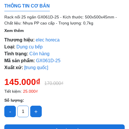
THÔNG TIN CƠ BẢN
Rack nối 25 ngăn GX061D-25 - Kích thước: 500x500x45mm -
Chất liệu: Nhựa PP cao cấp - Trọng lượng: 0,7kg
Xem thêm
Thương hiệu:
elec horeca
Loại:
Dụng cụ bếp
Tình trạng:
Còn hàng
Mã sản phẩm:
GX061D-25
Xuất xứ:
[trung quốc]
145.000₫
170.000₫
Mã giảm giá:
Tiết kiệm:
25.000₫
Ngày hết hạn:
Số lượng:
Điều kiện:
-
+