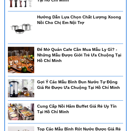
Hướng Dẫn Lựa Chọn Chất Lượng Xoong
Nồi Cho Chị Em Nội Trợ
Để Mở Quán Cafe Cần Mua Mẫu Ly Gì? -
Những Mẫu Được Giới Trẻ Ưa Chuộng Tại
Hồ Chí Minh
Gợi Ý Các Mẫu Bình Đun Nước Tự Động
Giá Rẻ Được Ưa Chuộng Tại Hồ Chí Minh
Cung Cấp Nồi Hâm Buffet Giá Rẻ Uy Tín
Tại Hồ Chí Minh
Top Các Mẫu Bình Rót Nước Được Giá Rẻ