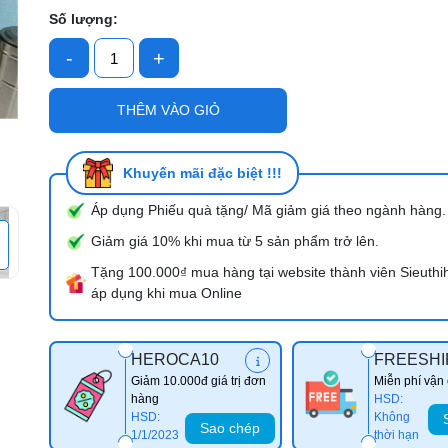
Số lượng:
-
+
Mã giảm giá:
Ngày hết hạn:
THÊM VÀO GIỎ
Điều kiện:
Khuyến mãi đặc biệt !!!
Áp dụng Phiếu quà tặng/ Mã giảm giá theo ngành hàng.
Giảm giá 10% khi mua từ 5 sản phẩm trở lên.
Tặng 100.000₫ mua hàng tại website thành viên Sieuthi
áp dụng khi mua Online
HEROCA10
FREESHI
Giảm 10.000đ giá trị đơn
Miễn phí vận
hàng
HSD:
HSD:
Không
Sao chép
1/1/2023
thời hạn