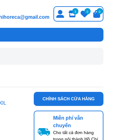
3
0
0
thihoreca@gmail.com
CHÍNH SÁCH CỬA HÀNG
00L
Miễn phí vẫn
chuyển
Cho tất cả đơn hàng
trong nội thành Hồ Chí