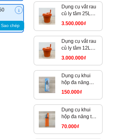
Dụng cụ vắt rau
50
củ ly tâm 25L
DC0398
3.500.000₫
Sao chép
Dụng cụ vắt rau
củ ly tâm 12L
DC0396
3.000.000₫
Dụng cụ khui
hộp đa năng
FZ-06
150.000₫
Dụng cụ khui
hộp đa năng tay
cầm cam
70.000₫
184914