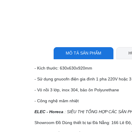
MÔ TẢ SẢN PHẨM
H
- Kích thước: 630x630x920mm
- Sử dụng gnuoofn điện gia đình 1 pha 220V hoặc 
- Vỏ nồi 3 lớp, inox 304, bảo ôn Polyurethane
- Công nghệ mâm nhiệt
ELEC - Horeca
: SIÊU THỊ TỔNG HỢP CÁC SẢN P
Showroom Đồ Dùng thiết bị tại Đà Nẵng: 166 Lê Đ