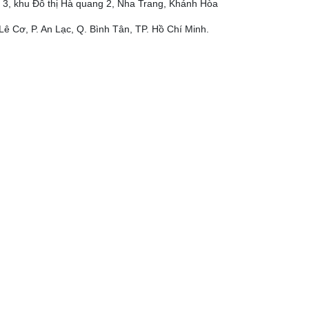
 3, khu Đô thị Hà quang 2, Nha Trang, Khánh Hòa
Lê Cơ, P. An Lạc, Q. Bình Tân, TP. Hồ Chí Minh.