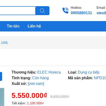
Hotline:
Email:
0905880131
sieu
Tin tức
Liên hệ
n 100L
Thương hiệu:
ELEC Horeca
Loại:
Dụng cụ bếp
Tình trạng:
Còn hàng
Mã sản phẩm:
NPD1
Xuất xứ:
[viet nam]
5.550.000₫
6.650.000₫
Tiết kiệm:
1.100.000₫