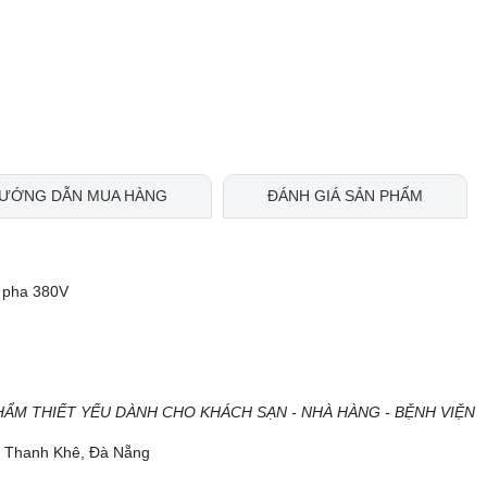
ƯỚNG DẪN MUA HÀNG
ĐÁNH GIÁ SẢN PHẨM
3 pha 380V
HẨM THIẾT YẾU DÀNH CHO KHÁCH SẠN - NHÀ HÀNG - BỆNH VIỆN
ộ, Thanh Khê, Đà Nẵng