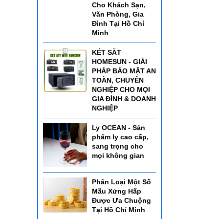
Cho Khách Sạn,
Văn Phòng, Gia
Đình Tại Hồ Chí
Minh
KÉT SẮT
HOMESUN - GIẢI
PHÁP BẢO MẬT AN
TOÀN, CHUYÊN
NGHIỆP CHO MỌI
GIA ĐÌNH & DOANH
NGHIỆP
Ly OCEAN - Sản
phẩm ly cao cấp,
sang trọng cho
mọi không gian
Phân Loại Một Số
Mẫu Xửng Hấp
Được Ưa Chuộng
Tại Hồ Chí Minh