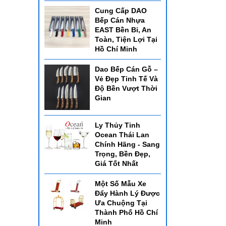
Cung Cấp DAO
Bếp Cán Nhựa
EAST Bền Bỉ, An
Toàn, Tiện Lợi Tại
Hồ Chí Minh
Dao Bếp Cán Gỗ –
Vẻ Đẹp Tinh Tế Và
Độ Bền Vượt Thời
Gian
Ly Thủy Tinh
Ocean Thái Lan
Chính Hãng - Sang
Trọng, Bền Đẹp,
Giá Tốt Nhất
Một Số Mẫu Xe
Đẩy Hành Lý Được
Ưa Chuộng Tại
Thành Phố Hồ Chí
Minh