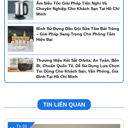
Ấm Siêu Tốc Giải Pháp Tiện Nghi Và
Chuyên Nghiệp Cho Khách Sạn Tại Hồ Chí
Minh
Bình Sứ Đựng Dầu Gội Sữa Tắm Bát Tràng
– Giải Pháp Sang Trọng Cho Phòng Tắm
Hiện Đại
Thương Hiệu Két Sắt Orbita: An Toàn, Bền
Bỉ, Chuẩn Quốc Tế, Dễ Sử Dụng Lựa Chọn
Tin Dùng Cho Khách Sạn, Văn Phòng, Gia
Đình Tại Hồ Chí Minh
TIN LIÊN QUAN
Th 03