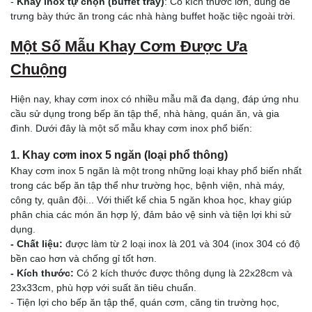
-
Khay inox tự chọn (buffet tray)
: Có kích thước lớn, dùng để
trưng bày thức ăn trong các nhà hàng buffet hoặc tiệc ngoài trời.
Một Số Mẫu Khay Cơm Được Ưa
Chuộng
Hiện nay, khay cơm inox có nhiều mẫu mã đa dạng, đáp ứng nhu
cầu sử dụng trong bếp ăn tập thể, nhà hàng, quán ăn, và gia
đình. Dưới đây là một số mẫu khay cơm inox phổ biến:
1. Khay cơm inox 5 ngăn (loại phổ thông)
Khay cơm inox 5 ngăn là một trong những loại khay phổ biến nhất
trong các bếp ăn tập thể như trường học, bệnh viện, nhà máy,
công ty, quân đội... Với thiết kế chia 5 ngăn khoa học, khay giúp
phân chia các món ăn hợp lý, đảm bảo vệ sinh và tiện lợi khi sử
dụng.
- Chất liệu:
được làm từ 2 loại inox là 201 và 304 (inox 304 có độ
bền cao hơn và chống gỉ tốt hơn.
- Kích thước:
Có 2 kích thước được thông dụng là 22x28cm và
23x33cm, phù hợp với suất ăn tiêu chuẩn.
- Tiện lợi cho bếp ăn tập thể, quán cơm, căng tin trường học,