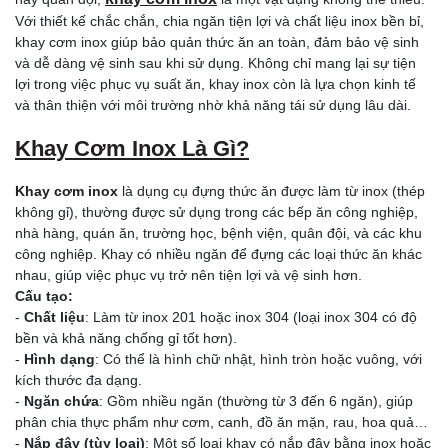
Với thiết kế chắc chắn, chia ngăn tiện lợi và chất liệu inox bền bỉ,
khay cơm inox giúp bảo quản thức ăn an toàn, đảm bảo vệ sinh
và dễ dàng vệ sinh sau khi sử dụng. Không chỉ mang lại sự tiện
lợi trong việc phục vụ suất ăn, khay inox còn là lựa chọn kinh tế
và thân thiện với môi trường nhờ khả năng tái sử dụng lâu dài.
Khay Cơm Inox Là Gì?
Khay cơm inox
là dụng cụ đựng thức ăn được làm từ inox (thép
không gỉ), thường được sử dụng trong các bếp ăn công nghiệp,
nhà hàng, quán ăn, trường học, bệnh viện, quân đội, và các khu
công nghiệp. Khay có nhiều ngăn để đựng các loại thức ăn khác
nhau, giúp việc phục vụ trở nên tiện lợi và vệ sinh hơn.
Cấu tạo:
-
Chất liệu
: Làm từ inox 201 hoặc inox 304 (loại inox 304 có độ
bền và khả năng chống gỉ tốt hơn).
-
Hình dạng
: Có thể là hình chữ nhật, hình tròn hoặc vuông, với
kích thước đa dạng.
-
Ngăn chứa
: Gồm nhiều ngăn (thường từ 3 đến 6 ngăn), giúp
phân chia thực phẩm như cơm, canh, đồ ăn mặn, rau, hoa quả…
-
Nắp đậy (tùy loại)
: Một số loại khay có nắp đậy bằng inox hoặc