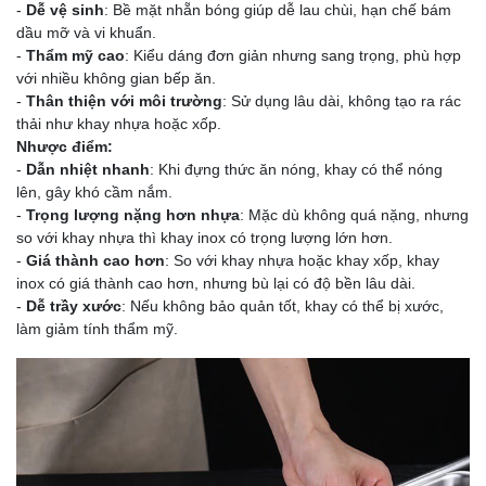
-
Dễ vệ sinh
: Bề mặt nhẵn bóng giúp dễ lau chùi, hạn chế bám
dầu mỡ và vi khuẩn.
-
Thẩm mỹ cao
: Kiểu dáng đơn giản nhưng sang trọng, phù hợp
với nhiều không gian bếp ăn.
-
Thân thiện với môi trường
: Sử dụng lâu dài, không tạo ra rác
thải như khay nhựa hoặc xốp.
Nhược điểm:
-
Dẫn nhiệt nhanh
: Khi đựng thức ăn nóng, khay có thể nóng
lên, gây khó cầm nắm.
-
Trọng lượng nặng hơn nhựa
: Mặc dù không quá nặng, nhưng
so với khay nhựa thì khay inox có trọng lượng lớn hơn.
-
Giá thành cao hơn
: So với khay nhựa hoặc khay xốp, khay
inox có giá thành cao hơn, nhưng bù lại có độ bền lâu dài.
-
Dễ trầy xước
: Nếu không bảo quản tốt, khay có thể bị xước,
làm giảm tính thẩm mỹ.