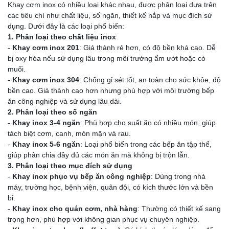
Khay cơm inox có nhiều loại khác nhau, được phân loại dựa trên
các tiêu chí như chất liệu, số ngăn, thiết kế nắp và mục đích sử
dụng. Dưới đây là các loại phổ biến:
1. Phân loại theo chất liệu inox
-
Khay cơm inox 201
: Giá thành rẻ hơn, có độ bền khá cao. Dễ
bị oxy hóa nếu sử dụng lâu trong môi trường ẩm ướt hoặc có
muối.
-
Khay cơm inox 304
: Chống gỉ sét tốt, an toàn cho sức khỏe, độ
bền cao. Giá thành cao hơn nhưng phù hợp với môi trường bếp
ăn công nghiệp và sử dụng lâu dài.
2. Phân loại theo số ngăn
-
Khay inox 3-4 ngăn
: Phù hợp cho suất ăn có nhiều món, giúp
tách biệt cơm, canh, món mặn và rau.
-
Khay inox 5-6 ngăn
: Loại phổ biến trong các bếp ăn tập thể,
giúp phân chia đầy đủ các món ăn mà không bị trộn lẫn.
3. Phân loại theo mục đích sử dụng
-
Khay inox phục vụ bếp ăn công nghiệp
: Dùng trong nhà
máy, trường học, bệnh viện, quân đội, có kích thước lớn và bền
bỉ.
-
Khay inox cho quán cơm, nhà hàng
: Thường có thiết kế sang
trọng hơn, phù hợp với không gian phục vụ chuyên nghiệp.