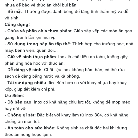
nhựa để bảo vệ thức ăn khỏi bụi bẩn.
-
Bề mặt
: Thường được đánh bóng để tăng tính thẩm mỹ và dễ
vệ sinh.
Công dụng:
-
Chứa và phân chia thực phẩm
: Giúp sắp xếp các món ăn gọn
gàng, tránh lẫn lộn mùi vị.
-
Sử dụng trong bếp ăn tập thể
: Thích hợp cho trường học, nhà
máy, bệnh viện, quân đội…
-
Giữ vệ sinh thực phẩm
: Inox là chất liệu an toàn, không gây
phản ứng hóa học với thức ăn.
-
Dễ dàng vệ sinh
: Chất liệu inox không bám bẩn, có thể rửa
sạch dễ dàng bằng nước và xà phòng.
-
Tái sử dụng nhiều lần
: Bền hơn so với khay nhựa hay khay
xốp, giúp tiết kiệm chi phí.
Ưu điểm:
-
Độ bền cao
: Inox có khả năng chịu lực tốt, không dễ móp méo
hay nứt vỡ.
-
Chống gỉ sét
: Đặc biệt với khay làm từ inox 304, có khả năng
chống ăn mòn tốt.
-
An toàn cho sức khỏe
: Không sinh ra chất độc hại khi đựng
thức ăn nóng hoặc lạnh.