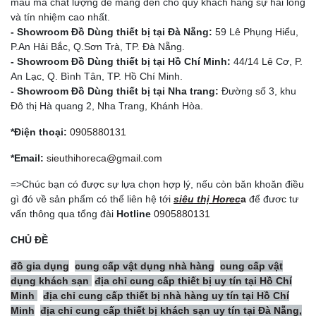
mẫu mã chất lượng để mang đến cho quý khách hàng sự hài lòng
và tín nhiệm cao nhất.
- Showroom Đồ Dùng thiết bị tại Đà Nẵng:
59 Lê Phụng Hiểu,
P.An Hải Bắc, Q.Sơn Trà, TP. Đà Nẵng.
- Showroom Đồ Dùng thiết bị tại Hồ Chí Minh:
44/14 Lê Cơ, P.
An Lạc, Q. Bình Tân, TP. Hồ Chí Minh.
- Showroom Đồ Dùng thiết bị tại Nha trang:
Đường số 3, khu
Đô thị Hà quang 2, Nha Trang, Khánh Hòa.
*Điện thoại:
0905880131
*Email:
sieuthihoreca@gmail.com
=>Chúc bạn có được sự lựa chọn hợp lý, nếu còn băn khoăn điều
gì đó về sản phẩm có thể liên hệ tới
siêu thị Horec
a
để đươc tư
vấn thông qua tổng đài
Hotline
0905880131
CHỦ ĐỀ
đồ gia dụng
cung cấp vật dụng nhà hàng
cung cấp vật
dụng khách sạn
địa chỉ cung cấp thiết bị uy tín tại Hồ Chí
Minh
địa chỉ cung cấp thiết bị nhà hàng uy tín tại Hồ Chí
Minh
địa chỉ cung cấp thiết bị khách sạn uy tín tại Đà Nẵng,