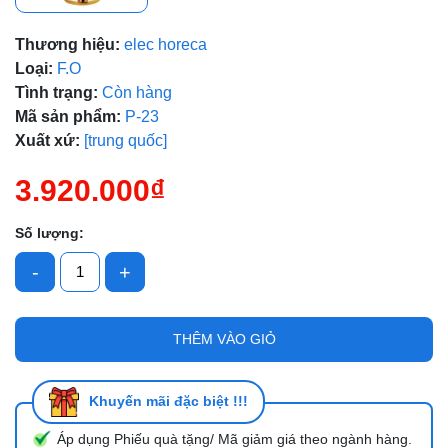
Thương hiệu:
elec horeca
Mã giảm giá:
Loại:
F.O
Ngày hết hạn:
Tình trạng:
Còn hàng
Mã sản phẩm:
P-23
Điều kiện:
Xuất xứ:
[trung quốc]
3.920.000₫
Số lượng:
-
+
THÊM VÀO GIỎ
Khuyến mãi đặc biệt !!!
Áp dụng Phiếu quà tặng/ Mã giảm giá theo ngành hàng.