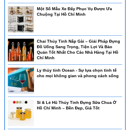
=>Chúc bạn có được sự lựa chọn hợp lý, nếu còn băn khoăn điều
Một Số Mẫu Xe Đẩy Phục Vụ Được Ưa
gì đó về sản phẩm có thể liên hệ tới
siêu thị Horec
a
để đươc tư
Chuộng Tại Hồ Chí Minh
vấn thông qua tổng đài
Hotline
0905880131
Chai Thủy Tinh Nắp Gài – Giải Pháp Đựng
Đồ Uống Sang Trọng, Tiện Lợi Và Bảo
Quản Tốt Nhất Cho Các Nhà Hàng Tại Hồ
Chí Minh
Ly thủy tinh Ocean - Sự lựa chọn tinh tế
cho mọi không gian và phong cách sống
Sỉ & Lẻ Hũ Thủy Tinh Đựng Sữa Chua Ở
Hồ Chí Minh – Bền Đẹp, Giá Tốt