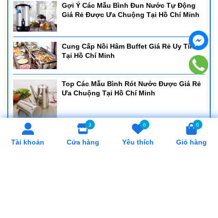
Gợi Ý Các Mẫu Bình Đun Nước Tự Động
Giá Rẻ Được Ưa Chuộng Tại Hồ Chí Minh
Cung Cấp Nồi Hâm Buffet Giá Rẻ Uy Tín
Tại Hồ Chí Minh
Top Các Mẫu Bình Rót Nước Được Giá Rẻ
Ưa Chuộng Tại Hồ Chí Minh
3
0
0
Cung Cấp Khay Cơm Giá Rẻ, Uy Tín Tại Hồ
Tài khoản
Cửa hàng
Yêu thích
Giỏ hàng
Chí Minh
Cung Cấp Cân Nhơn Hoá Giá Rẻ, Uy Tín
Tại Hồ Chí Minh