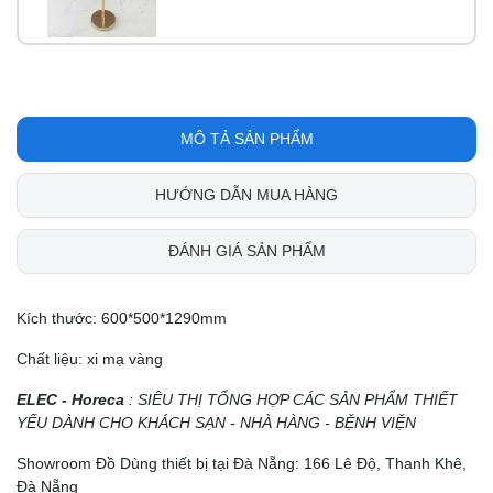
MÔ TẢ SẢN PHẨM
HƯỚNG DẪN MUA HÀNG
ĐÁNH GIÁ SẢN PHẨM
Kích thước: 600*500*1290mm
Chất liệu: xi mạ vàng
ELEC - Horeca
: SIÊU THỊ TỔNG HỢP CÁC SẢN PHẨM THIẾT
YẾU DÀNH CHO KHÁCH SẠN - NHÀ HÀNG - BỆNH VIỆN
Showroom Đồ Dùng thiết bị tại Đà Nẵng: 166 Lê Độ, Thanh Khê,
Đà Nẵng