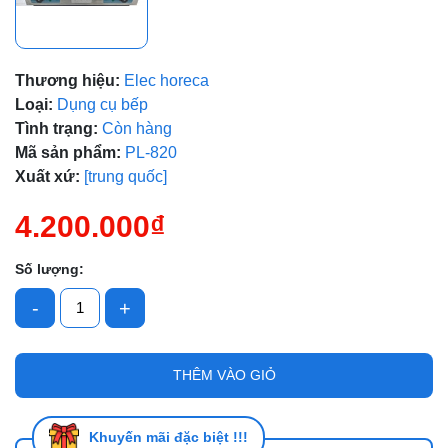
Mã giảm giá:
Thương hiệu:
Elec horeca
Loại:
Dụng cụ bếp
Ngày hết hạn:
Tình trạng:
Còn hàng
Mã sản phẩm:
PL-820
Điều kiện:
Xuất xứ:
[trung quốc]
4.200.000₫
Số lượng:
-
+
THÊM VÀO GIỎ
Khuyến mãi đặc biệt !!!