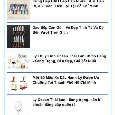
Cung Cấp DAO Bếp Cán Nhựa EAST Bền
Bỉ, An Toàn, Tiện Lợi Tại Hồ Chí Minh
Dao Bếp Cán Gỗ – Vẻ Đẹp Tinh Tế Và Độ
Bền Vượt Thời Gian
Ly Thủy Tinh Ocean Thái Lan Chính Hãng
- Sang Trọng, Bền Đẹp, Giá Tốt Nhất
Một Số Mẫu Xe Đẩy Hành Lý Được Ưa
Chuộng Tại Thành Phố Hồ Chí Minh
Ly Ocean Thái Lan - Sang trọng, bền bỉ,
chuẩn đẳng cấp quốc tế