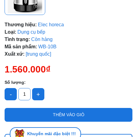
Thương hiệu:
Elec horeca
Mã giảm giá:
Loại:
Dụng cụ bếp
Tình trạng:
Còn hàng
Ngày hết hạn:
Mã sản phẩm:
WB-10B
Điều kiện:
Xuất xứ:
[trung quốc]
1.560.000₫
Số lượng:
-
+
THÊM VÀO GIỎ
Khuyến mãi đặc biệt !!!