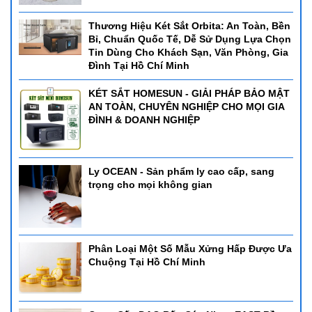
Thương Hiệu Két Sắt Orbita: An Toàn, Bền
Bỉ, Chuẩn Quốc Tế, Dễ Sử Dụng Lựa Chọn
Tin Dùng Cho Khách Sạn, Văn Phòng, Gia
Đình Tại Hồ Chí Minh
KÉT SẮT HOMESUN - GIẢI PHÁP BẢO MẬT
AN TOÀN, CHUYÊN NGHIỆP CHO MỌI GIA
ĐÌNH & DOANH NGHIỆP
Ly OCEAN - Sản phẩm ly cao cấp, sang
trọng cho mọi không gian
Phân Loại Một Số Mẫu Xửng Hấp Được Ưa
Chuộng Tại Hồ Chí Minh