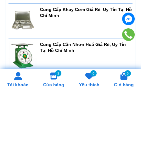
Cung Cấp Khay Cơm Giá Rẻ, Uy Tín Tại Hồ
Chí Minh
Cung Cấp Cân Nhơn Hoá Giá Rẻ, Uy Tín
Tại Hồ Chí Minh
3
0
0
Cung Cấp Lò Trụng Mì Giá Rẻ, Uy Tín Tại
Tài khoản
Cửa hàng
Yêu thích
Giỏ hàng
Hồ Chí Minh
SẢN PHẨM LIÊN QUAN