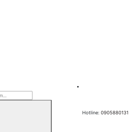
Mã giảm giá:
Ngày hết hạn:
Điều kiện:
Hotline:
0905880131