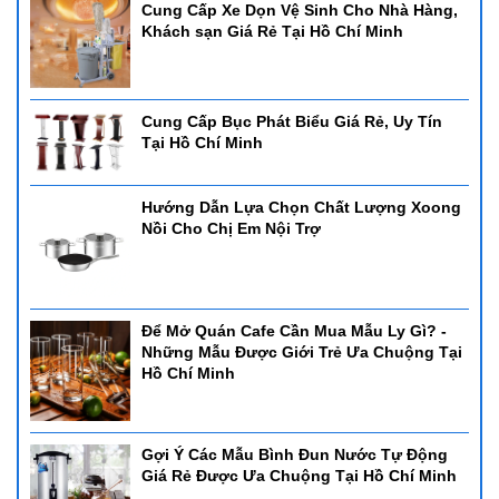
Cung Cấp Xe Dọn Vệ Sinh Cho Nhà Hàng,
Khách sạn Giá Rẻ Tại Hồ Chí Minh
Cung Cấp Bục Phát Biểu Giá Rẻ, Uy Tín
Tại Hồ Chí Minh
Hướng Dẫn Lựa Chọn Chất Lượng Xoong
Nồi Cho Chị Em Nội Trợ
Để Mở Quán Cafe Cần Mua Mẫu Ly Gì? -
Những Mẫu Được Giới Trẻ Ưa Chuộng Tại
Hồ Chí Minh
Gợi Ý Các Mẫu Bình Đun Nước Tự Động
Giá Rẻ Được Ưa Chuộng Tại Hồ Chí Minh