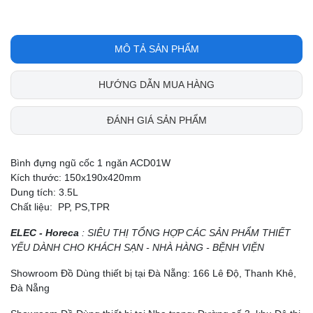
MÔ TẢ SẢN PHẨM
HƯỚNG DẪN MUA HÀNG
ĐÁNH GIÁ SẢN PHẨM
Bình đựng ngũ cốc 1 ngăn ACD01W
Kích thước: 150x190x420mm
Dung tích: 3.5L
Chất liệu: PP, PS,TPR
ELEC - Horeca
: SIÊU THỊ TỔNG HỢP CÁC SẢN PHẨM THIẾT
YẾU DÀNH CHO KHÁCH SẠN - NHÀ HÀNG - BỆNH VIỆN
Showroom Đồ Dùng thiết bị tại Đà Nẵng: 166 Lê Độ, Thanh Khê,
Đà Nẵng