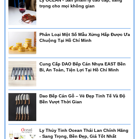
Ly OCEAN - Sản phẩm ly cao cấp, sang
trọng cho mọi không gian
Phân Loại Một Số Mẫu Xửng Hấp Được Ưa
Chuộng Tại Hồ Chí Minh
Cung Cấp DAO Bếp Cán Nhựa EAST Bền
Bỉ, An Toàn, Tiện Lợi Tại Hồ Chí Minh
Dao Bếp Cán Gỗ – Vẻ Đẹp Tinh Tế Và Độ
Bền Vượt Thời Gian
Ly Thủy Tinh Ocean Thái Lan Chính Hãng
- Sang Trọng, Bền Đẹp, Giá Tốt Nhất