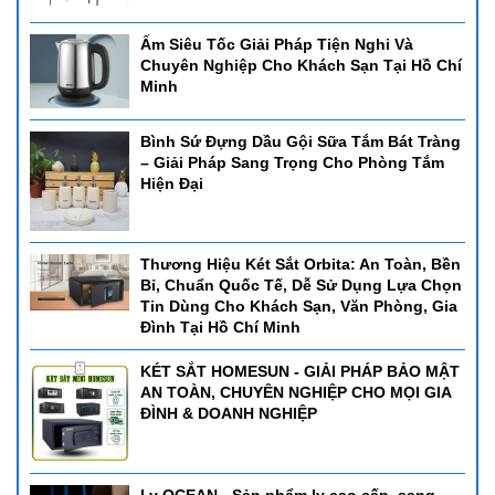
Ấm Siêu Tốc Giải Pháp Tiện Nghi Và
Chuyên Nghiệp Cho Khách Sạn Tại Hồ Chí
Minh
Bình Sứ Đựng Dầu Gội Sữa Tắm Bát Tràng
– Giải Pháp Sang Trọng Cho Phòng Tắm
Hiện Đại
Thương Hiệu Két Sắt Orbita: An Toàn, Bền
Bỉ, Chuẩn Quốc Tế, Dễ Sử Dụng Lựa Chọn
Tin Dùng Cho Khách Sạn, Văn Phòng, Gia
Đình Tại Hồ Chí Minh
KÉT SẮT HOMESUN - GIẢI PHÁP BẢO MẬT
AN TOÀN, CHUYÊN NGHIỆP CHO MỌI GIA
ĐÌNH & DOANH NGHIỆP