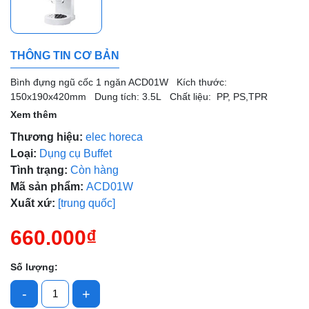
THÔNG TIN CƠ BẢN
Bình đựng ngũ cốc 1 ngăn ACD01W Kích thước:
150x190x420mm Dung tích: 3.5L Chất liệu: PP, PS,TPR
Xem thêm
Mã giảm giá:
Thương hiệu:
elec horeca
Loại:
Dụng cụ Buffet
Ngày hết hạn:
Tình trạng:
Còn hàng
Mã sản phẩm:
ACD01W
Điều kiện:
Xuất xứ:
[trung quốc]
660.000₫
Số lượng:
-
+