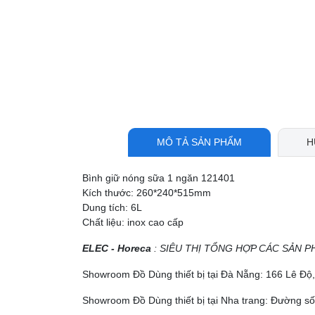
MÔ TẢ SẢN PHẨM
H
Bình giữ nóng sữa 1 ngăn 121401
Kích thước: 260*240*515mm
Dung tích: 6L
Chất liệu: inox cao cấp
ELEC - Horeca
: SIÊU THỊ TỔNG HỢP CÁC SẢN P
Showroom Đồ Dùng thiết bị tại Đà Nẵng: 166 Lê Đ
Showroom Đồ Dùng thiết bị tại Nha trang: Đường số