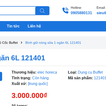
Hotline:
Email:
0905880131
sieu
Tin tức
Liên hệ
 Cốc Buffet
Bình giữ nóng sữa 1 ngăn 6L 121401
găn 6L 121401
Thương hiệu:
elec horeca
Loại:
Dụng cụ Buffet
Tình trạng:
Còn hàng
Mã sản phẩm:
12140
Xuất xứ:
[trung quốc]
3.000.000₫
Số lượng: