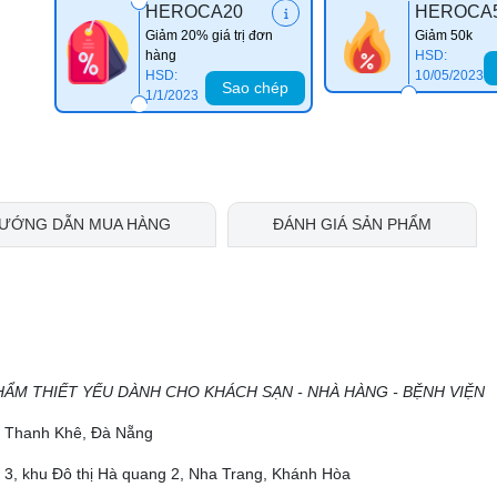
HEROCA20
HEROCA
Giảm 20% giá trị đơn
Giảm 50k
hàng
HSD:
HSD:
10/05/2023
Sao chép
1/1/2023
ƯỚNG DẪN MUA HÀNG
ĐÁNH GIÁ SẢN PHẨM
HẨM THIẾT YẾU DÀNH CHO KHÁCH SẠN - NHÀ HÀNG - BỆNH VIỆN
ộ, Thanh Khê, Đà Nẵng
 3, khu Đô thị Hà quang 2, Nha Trang, Khánh Hòa