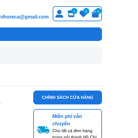
3
0
0
thihoreca@gmail.com
CHÍNH SÁCH CỬA HÀNG
1
Miễn phí vẫn
chuyển
Cho tất cả đơn hàng
trong nội thành Hồ Chí