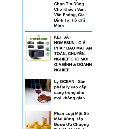
Chọn Tin Dùng
Cho Khách Sạn,
Văn Phòng, Gia
Đình Tại Hồ Chí
Minh
KÉT SẮT
HOMESUN - GIẢI
PHÁP BẢO MẬT AN
TOÀN, CHUYÊN
NGHIỆP CHO MỌI
GIA ĐÌNH & DOANH
NGHIỆP
Ly OCEAN - Sản
phẩm ly cao cấp,
sang trọng cho
mọi không gian
Phân Loại Một Số
Mẫu Xửng Hấp
Được Ưa Chuộng