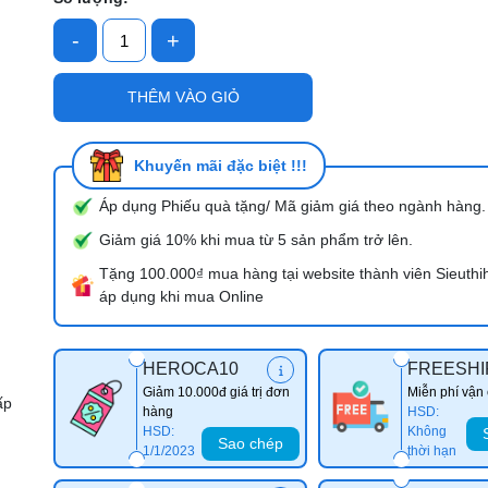
-
+
Mã giảm giá:
THÊM VÀO GIỎ
Ngày hết hạn:
Điều kiện:
Khuyến mãi đặc biệt !!!
Áp dụng Phiếu quà tặng/ Mã giảm giá theo ngành hàng.
Giảm giá 10% khi mua từ 5 sản phẩm trở lên.
Tặng 100.000₫ mua hàng tại website thành viên Sieuthi
áp dụng khi mua Online
HEROCA10
FREESHI
Giảm 10.000đ giá trị đơn
Miễn phí vận
ấp
hàng
HSD:
HSD:
Không
Sao chép
1/1/2023
thời hạn