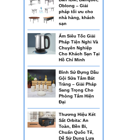
Oblong – Giải
pháp tối ưu cho
nhà hàng, khách
sạn
Ấm Siêu Tốc Giải
Pháp Tiện Nghi Và
Chuyên Nghiệp
Cho Khách Sạn Tại
Hồ Chí Minh
Bình Sứ Đựng Dầu
Gội Sữa Tắm Bát
Tràng – Giải Pháp
Sang Trọng Cho
Phòng Tắm Hiện
Đại
Thương Hiệu Két
Sắt Orbita: An
Toàn, Bền Bỉ,
Chuẩn Quốc Tế,
Dễ Sử Dụng Lựa