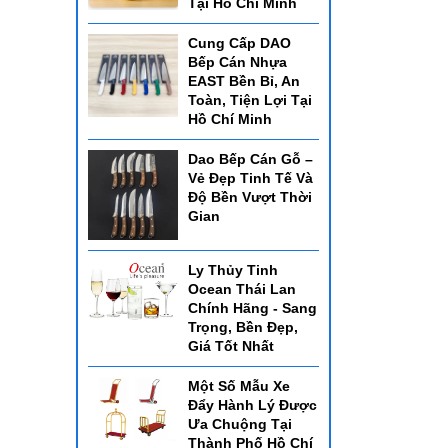
Tại Hồ Chí Minh
Cung Cấp DAO
Bếp Cán Nhựa
EAST Bền Bỉ, An
Toàn, Tiện Lợi Tại
Hồ Chí Minh
Dao Bếp Cán Gỗ –
Vẻ Đẹp Tinh Tế Và
Độ Bền Vượt Thời
Gian
Ly Thủy Tinh
Ocean Thái Lan
Chính Hãng - Sang
Trọng, Bền Đẹp,
Giá Tốt Nhất
Một Số Mẫu Xe
Đẩy Hành Lý Được
Ưa Chuộng Tại
Thành Phố Hồ Chí