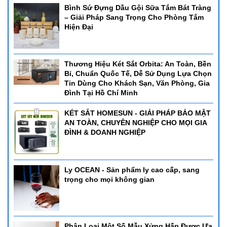
Bình Sứ Đựng Dầu Gội Sữa Tắm Bát Tràng
– Giải Pháp Sang Trọng Cho Phòng Tắm
Hiện Đại
Thương Hiệu Két Sắt Orbita: An Toàn, Bền
Bỉ, Chuẩn Quốc Tế, Dễ Sử Dụng Lựa Chọn
Tin Dùng Cho Khách Sạn, Văn Phòng, Gia
Đình Tại Hồ Chí Minh
KÉT SẮT HOMESUN - GIẢI PHÁP BẢO MẬT
AN TOÀN, CHUYÊN NGHIỆP CHO MỌI GIA
ĐÌNH & DOANH NGHIỆP
Ly OCEAN - Sản phẩm ly cao cấp, sang
trọng cho mọi không gian
Phân Loại Một Số Mẫu Xửng Hấp Được Ưa