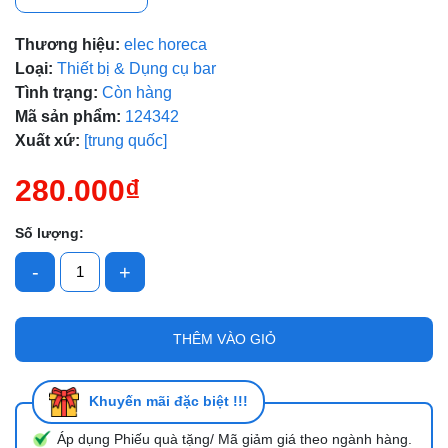
Thương hiệu:
elec horeca
Loại:
Thiết bị & Dụng cụ bar
Mã giảm giá:
Tình trạng:
Còn hàng
Ngày hết hạn:
Mã sản phẩm:
124342
Xuất xứ:
[trung quốc]
Điều kiện:
280.000₫
Số lượng:
-
+
THÊM VÀO GIỎ
Khuyến mãi đặc biệt !!!
Áp dụng Phiếu quà tặng/ Mã giảm giá theo ngành hàng.