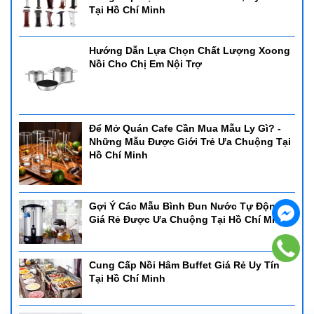
Tại Hồ Chí Minh
Hướng Dẫn Lựa Chọn Chất Lượng Xoong
Nồi Cho Chị Em Nội Trợ
Để Mở Quán Cafe Cần Mua Mẫu Ly Gì? -
Những Mẫu Được Giới Trẻ Ưa Chuộng Tại
Hồ Chí Minh
Gợi Ý Các Mẫu Bình Đun Nước Tự Động
Giá Rẻ Được Ưa Chuộng Tại Hồ Chí Minh
Cung Cấp Nồi Hâm Buffet Giá Rẻ Uy Tín
Tại Hồ Chí Minh