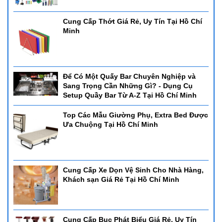
Cung Cấp Thớt Giá Rẻ, Uy Tín Tại Hồ Chí
Minh
Để Có Một Quấy Bar Chuyên Nghiệp và
Sang Trọng Cần Những Gì? - Dụng Cụ
Setup Quầy Bar Từ A-Z Tại Hồ Chí Minh
Top Các Mẫu Giường Phụ, Extra Bed Được
Ưa Chuộng Tại Hồ Chí Minh
Cung Cấp Xe Dọn Vệ Sinh Cho Nhà Hàng,
Khách sạn Giá Rẻ Tại Hồ Chí Minh
Cung Cấp Bục Phát Biểu Giá Rẻ, Uy Tín