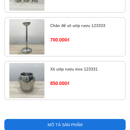
Chân đế xô ướp rượu 123333
700.000₫
Xô ướp rượu inox 123331
850.000₫
MÔ TẢ SẢN PHẨM