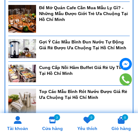
Để Mở Quán Cafe Cần Mua Mẫu Ly Gì? -
Những Mẫu Được Giới Trẻ Ưa Chuộng Tại
Hồ Chí Minh
Gợi Ý Các Mẫu Bình Đun Nước Tự Động
Giá Rẻ Được Ưa Chuộng Tại Hồ Chí Minh
Cung Cấp Nồi Hâm Buffet Giá Rẻ Uy Tín
Tại Hồ Chí Minh
Top Các Mẫu Bình Rót Nước Được Giá Rẻ
Ưa Chuộng Tại Hồ Chí Minh
3
0
0
Cung Cấp Khay Cơm Giá Rẻ, Uy Tín Tại Hồ
Tài khoản
Cửa hàng
Yêu thích
Giỏ hàng
Chí Minh