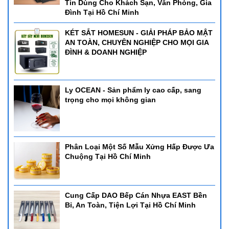
Tin Dùng Cho Khách Sạn, Văn Phòng, Gia
Đình Tại Hồ Chí Minh
KÉT SẮT HOMESUN - GIẢI PHÁP BẢO MẬT
AN TOÀN, CHUYÊN NGHIỆP CHO MỌI GIA
ĐÌNH & DOANH NGHIỆP
Ly OCEAN - Sản phẩm ly cao cấp, sang
trọng cho mọi không gian
Phân Loại Một Số Mẫu Xửng Hấp Được Ưa
Chuộng Tại Hồ Chí Minh
Cung Cấp DAO Bếp Cán Nhựa EAST Bền
Bỉ, An Toàn, Tiện Lợi Tại Hồ Chí Minh