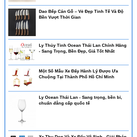
Dao Bếp Cán Gỗ – Vẻ Đẹp Tinh Tế Và Độ
Bền Vượt Thời Gian
Ly Thủy Tinh Ocean Thái Lan Chính Hãng
- Sang Trọng, Bền Đẹp, Giá Tốt Nhất
Một Số Mẫu Xe Đẩy Hành Lý Được Ưa
Chuộng Tại Thành Phố Hồ Chí Minh
Ly Ocean Thái Lan - Sang trọng, bền bỉ,
chuẩn đẳng cấp quốc tế
Xe Thu Dọn Và Xe Đẩy Vệ Sinh - Giải Pháp