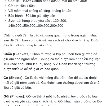
Chất liệu 100% Cotton hoặc 80/20, Mật độ sợi : 300t
Cở sợi: 40s x 60s
Vải mềm mại chống xù lông, kháng khuẩn
Bảo hành : 50 Lần giặt đầy tiên
Size: đặt hàng theo yêu cầu : 120x200;
140x200;150x200;180x200;200x200
Chăn ga gối đệm là các vật dụng quan trọng trong ngành khách
sạn để đảm bảo sự thoải mái và sạch sẽ cho khách hàng. Dưới
đây là một số thông tin về chúng:
Chăn (Blankets):
Chăn thường là lớp phủ bên trên giường để
giữ ấm cho người nằm. Chúng có thể được làm từ nhiều loại vật
liệu khác nhau như len, nỉ, bông, v.v. Chăn khách sạn thường
được thiết kế để dễ giặt và bảo quản.
Ga (Sheets):
Ga là lớp vải mỏng đặt trên nệm để tạo sự thoải
mái và giữ nệm sạch sẽ. Ga khách sạn thường được làm từ chất
liệu dễ giặt và bền.
Gối (Pillows):
Gối có thể là một hoặc nhiều, tùy thuộc vào loại
giường và yêu cầu của khách hàng. Gối khách sạn thường có lớp