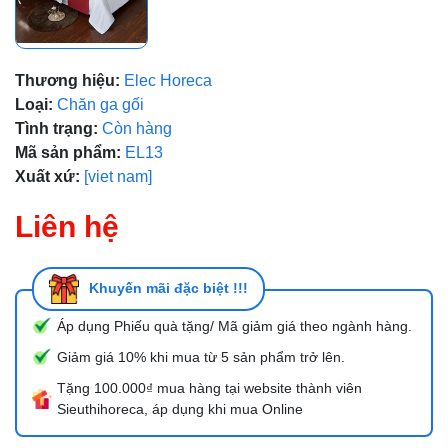
Mã giảm giá:
Ngày hết hạn:
Thương hiệu:
Elec Horeca
Điều kiện:
Loại:
Chăn ga gối
Tình trạng:
Còn hàng
Mã sản phẩm:
EL13
Xuất xứ:
[viet nam]
Liên hệ
Khuyến mãi đặc biệt !!!
Áp dụng Phiếu quà tặng/ Mã giảm giá theo ngành hàng.
Giảm giá 10% khi mua từ 5 sản phẩm trở lên.
Tặng 100.000₫ mua hàng tại website thành viên
Sieuthihoreca, áp dụng khi mua Online