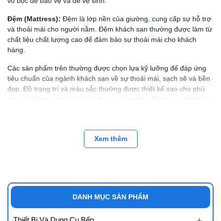
vỏ bọc để bảo vệ và dễ vệ sinh.
Đệm (Mattress):
Đệm là lớp nền của giường, cung cấp sự hỗ trợ
và thoải mái cho người nằm. Đệm khách sạn thường được làm từ
chất liệu chất lượng cao để đảm bảo sự thoải mái cho khách
hàng.
Các sản phẩm trên thường được chọn lựa kỹ lưỡng để đáp ứng
tiêu chuẩn của ngành khách sạn về sự thoải mái, sạch sẽ và bền
đẹp. Đồ trang trí và màu sắc thường được thiết kế sao cho phù
hợp với phong cách của khách sạn cũng như để tạo ra một không
gian thoải mái và ấm cúng cho khách hàng.
ELEC - Horeca : SIÊU THỊ TỔNG HỢP CÁC SẢN PHẨM THIẾT
YẾU DÀNH CHO KHÁCH SẠN - NHÀ HÀNG - BỆNH VIỆN
Xem thêm
Showroom Đồ Dùng thiết bị tại Đà Nẵng: 166 Lê Độ, Thanh Khê,
Đà Nẵng
Showroom Đồ Dùng thiết bị tại Nha trang: Đường số 3, khu Đô thị
Hà quang 2, Nha Trang, Khánh Hòa
DANH MỤC SẢN PHẨM
Showroom Đồ Dùng thiết bị tại Hồ Chí Minh:- 44/14 Lê Cơ, P. An
Thiết Bị Và Dụng Cụ Bếp