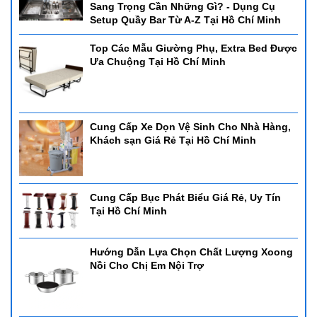
Sang Trọng Cần Những Gì? - Dụng Cụ
Setup Quầy Bar Từ A-Z Tại Hồ Chí Minh
Top Các Mẫu Giường Phụ, Extra Bed Được
Ưa Chuộng Tại Hồ Chí Minh
Cung Cấp Xe Dọn Vệ Sinh Cho Nhà Hàng,
Khách sạn Giá Rẻ Tại Hồ Chí Minh
Cung Cấp Bục Phát Biểu Giá Rẻ, Uy Tín
Tại Hồ Chí Minh
Hướng Dẫn Lựa Chọn Chất Lượng Xoong
Nồi Cho Chị Em Nội Trợ