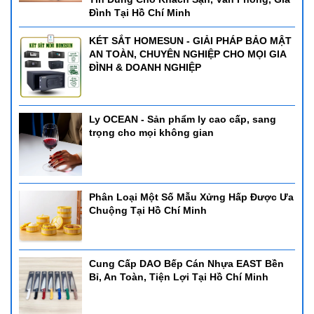
Đình Tại Hồ Chí Minh
KÉT SẮT HOMESUN - GIẢI PHÁP BẢO MẬT
AN TOÀN, CHUYÊN NGHIỆP CHO MỌI GIA
ĐÌNH & DOANH NGHIỆP
Ly OCEAN - Sản phẩm ly cao cấp, sang
trọng cho mọi không gian
Phân Loại Một Số Mẫu Xửng Hấp Được Ưa
Chuộng Tại Hồ Chí Minh
Cung Cấp DAO Bếp Cán Nhựa EAST Bền
Bỉ, An Toàn, Tiện Lợi Tại Hồ Chí Minh