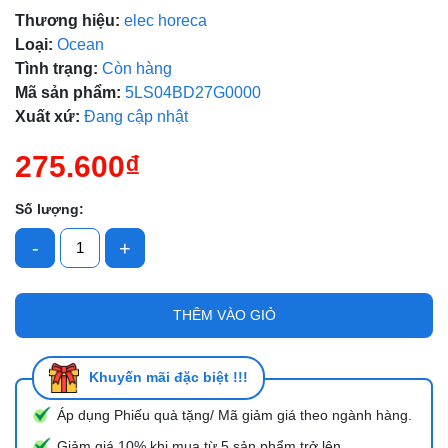
Thương hiệu:
elec horeca
Mã giảm giá:
Loại:
Ocean
Tình trạng:
Còn hàng
Ngày hết hạn:
Mã sản phẩm:
5LS04BD27G0000
Xuất xứ:
Đang cập nhật
Điều kiện:
275.600₫
Số lượng:
-
+
THÊM VÀO GIỎ
Khuyến mãi đặc biệt !!!
Áp dụng Phiếu quà tặng/ Mã giảm giá theo ngành hàng.
Giảm giá 10% khi mua từ 5 sản phẩm trở lên.