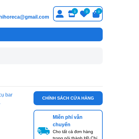
3
0
0
thihoreca@gmail.com
cụ bar
CHÍNH SÁCH CỬA HÀNG
1
Miễn phí vẫn
chuyển
Cho tất cả đơn hàng
trong nội thành Hồ Chí