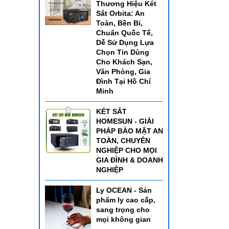
Thương Hiệu Két
Sắt Orbita: An
Toàn, Bền Bỉ,
Chuẩn Quốc Tế,
Dễ Sử Dụng Lựa
Chọn Tin Dùng
Cho Khách Sạn,
Văn Phòng, Gia
Đình Tại Hồ Chí
Minh
KÉT SẮT
HOMESUN - GIẢI
PHÁP BẢO MẬT AN
TOÀN, CHUYÊN
NGHIỆP CHO MỌI
GIA ĐÌNH & DOANH
NGHIỆP
Ly OCEAN - Sản
phẩm ly cao cấp,
sang trọng cho
mọi không gian