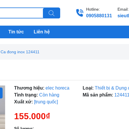
Hotline:
Email:
0905880131
sieu
Tin tức
Liên hệ
Ca đong inox 124411
Thương hiệu:
elec horeca
Loại:
Thiết bị & Dụng 
Tình trạng:
Còn hàng
Mã sản phẩm:
12441
Xuất xứ:
[trung quốc]
155.000₫
Số lượng: