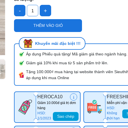
-
+
Mã giảm giá:
THÊM VÀO GIỎ
Ngày hết hạn:
Điều kiện:
Khuyến mãi đặc biệt !!!
Áp dụng Phiếu quà tặng/ Mã giảm giá theo ngành hàng.
Giảm giá 10% khi mua từ 5 sản phẩm trở lên.
Tặng 100.000₫ mua hàng tại website thành viên Sieuthi
áp dụng khi mua Online
HEROCA10
FREESHI
Giảm 10.000đ giá trị đơn
Miễn phí vận
hàng
HSD:
HSD:
Không
Sao chép
1/1/2023
thời hạn