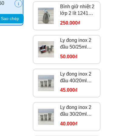
50
Bình giữ nhiệt 2
lớp 2 lít 124168-
Sao chép
304
250.000₫
Ly đong inox 2
đầu 50/25ml
Z5025
50.000₫
Ly đong inox 2
đầu 40/20ml
Z4020
45.000₫
Ly đong inox 2
đầu 30/20ml
Z3020
40.000₫