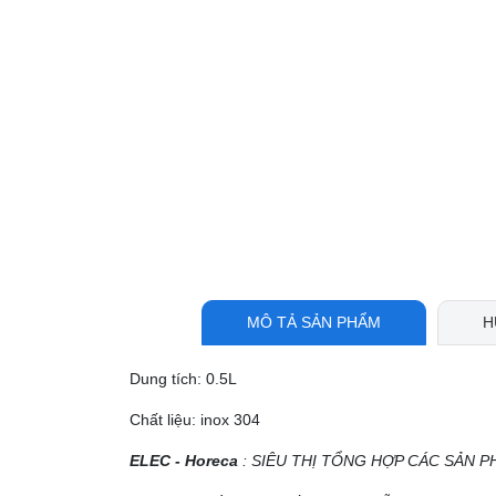
MÔ TẢ SẢN PHẨM
H
Dung tích: 0.5L
Chất liệu: inox 304
ELEC - Horeca
: SIÊU THỊ TỔNG HỢP CÁC SẢN P