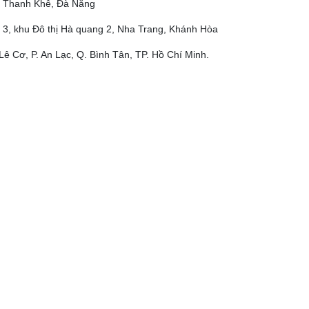
ộ, Thanh Khê, Đà Nẵng
 3, khu Đô thị Hà quang 2, Nha Trang, Khánh Hòa
Lê Cơ, P. An Lạc, Q. Bình Tân, TP. Hồ Chí Minh.