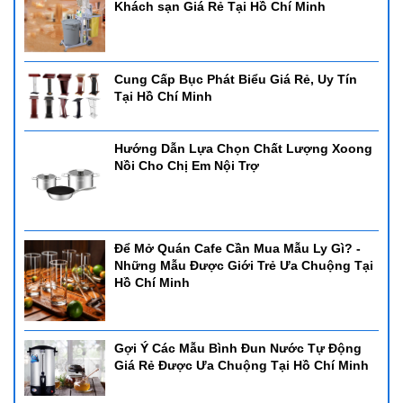
Khách sạn Giá Rẻ Tại Hồ Chí Minh
Cung Cấp Bục Phát Biểu Giá Rẻ, Uy Tín
Tại Hồ Chí Minh
Hướng Dẫn Lựa Chọn Chất Lượng Xoong
Nồi Cho Chị Em Nội Trợ
Để Mở Quán Cafe Cần Mua Mẫu Ly Gì? -
Những Mẫu Được Giới Trẻ Ưa Chuộng Tại
Hồ Chí Minh
Gợi Ý Các Mẫu Bình Đun Nước Tự Động
Giá Rẻ Được Ưa Chuộng Tại Hồ Chí Minh