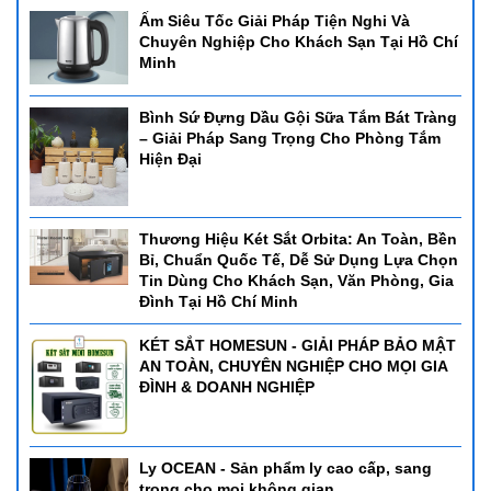
Ấm Siêu Tốc Giải Pháp Tiện Nghi Và
Chuyên Nghiệp Cho Khách Sạn Tại Hồ Chí
Minh
Bình Sứ Đựng Dầu Gội Sữa Tắm Bát Tràng
– Giải Pháp Sang Trọng Cho Phòng Tắm
Hiện Đại
Thương Hiệu Két Sắt Orbita: An Toàn, Bền
Bỉ, Chuẩn Quốc Tế, Dễ Sử Dụng Lựa Chọn
Tin Dùng Cho Khách Sạn, Văn Phòng, Gia
Đình Tại Hồ Chí Minh
KÉT SẮT HOMESUN - GIẢI PHÁP BẢO MẬT
AN TOÀN, CHUYÊN NGHIỆP CHO MỌI GIA
ĐÌNH & DOANH NGHIỆP
Ly OCEAN - Sản phẩm ly cao cấp, sang
trọng cho mọi không gian