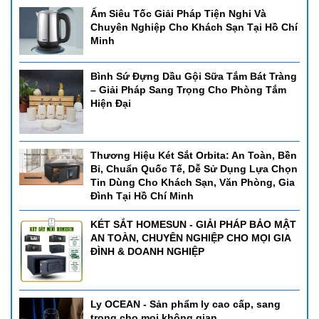
Ấm Siêu Tốc Giải Pháp Tiện Nghi Và
Chuyên Nghiệp Cho Khách Sạn Tại Hồ Chí
Minh
Bình Sứ Đựng Dầu Gội Sữa Tắm Bát Tràng
– Giải Pháp Sang Trọng Cho Phòng Tắm
Hiện Đại
Thương Hiệu Két Sắt Orbita: An Toàn, Bền
Bỉ, Chuẩn Quốc Tế, Dễ Sử Dụng Lựa Chọn
Tin Dùng Cho Khách Sạn, Văn Phòng, Gia
Đình Tại Hồ Chí Minh
KÉT SẮT HOMESUN - GIẢI PHÁP BẢO MẬT
AN TOÀN, CHUYÊN NGHIỆP CHO MỌI GIA
ĐÌNH & DOANH NGHIỆP
Ly OCEAN - Sản phẩm ly cao cấp, sang
trọng cho mọi không gian