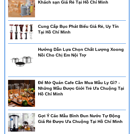
Khách sạn Giá Rẻ Tại Hồ Chí Minh
Cung Cấp Bục Phát Biểu Giá Rẻ, Uy Tín
Tại Hồ Chí Minh
Hướng Dẫn Lựa Chọn Chất Lượng Xoong
Nồi Cho Chị Em Nội Trợ
Để Mở Quán Cafe Cần Mua Mẫu Ly Gì? -
Những Mẫu Được Giới Trẻ Ưa Chuộng Tại
Hồ Chí Minh
Gợi Ý Các Mẫu Bình Đun Nước Tự Động
Giá Rẻ Được Ưa Chuộng Tại Hồ Chí Minh