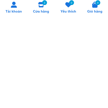
Hồ Chí Minh
3
0
0
Tài khoản
Cửa hàng
Yêu thích
Giỏ hàng
SẢN PHẨM LIÊN QUAN
Thanh Cắm Menu Món S01
Thanh cắm Menu CN224