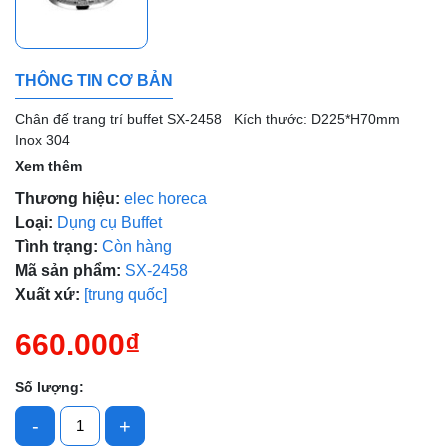
Mã giảm giá:
Ngày hết hạn:
THÔNG TIN CƠ BẢN
Điều kiện:
Chân đế trang trí buffet SX-2458 Kích thước: D225*H70mm
Inox 304
Xem thêm
Thương hiệu:
elec horeca
Loại:
Dụng cụ Buffet
Tình trạng:
Còn hàng
Mã sản phẩm:
SX-2458
Xuất xứ:
[trung quốc]
660.000₫
Số lượng:
-
+