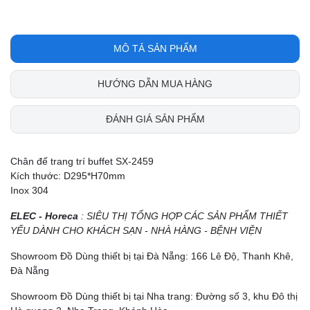
MÔ TẢ SẢN PHẨM
HƯỚNG DẪN MUA HÀNG
ĐÁNH GIÁ SẢN PHẨM
Chân đế trang trí buffet SX-2459
Kích thước: D295*H70mm
Inox 304
ELEC - Horeca
: SIÊU THỊ TỔNG HỢP CÁC SẢN PHẨM THIẾT
YẾU DÀNH CHO KHÁCH SẠN - NHÀ HÀNG - BỆNH VIỆN
Showroom Đồ Dùng thiết bị tại Đà Nẵng: 166 Lê Độ, Thanh Khê,
Đà Nẵng
Showroom Đồ Dùng thiết bị tại Nha trang: Đường số 3, khu Đô thị