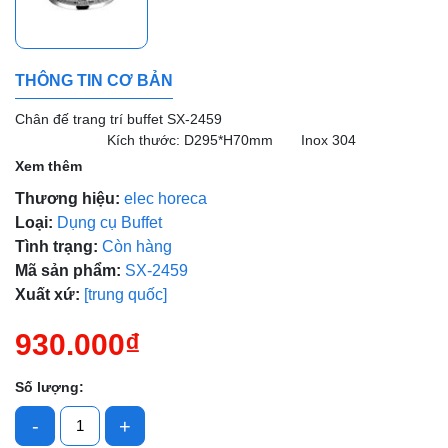
THÔNG TIN CƠ BẢN
Chân đế trang trí buffet SX-2459
Kích thước: D295*H70mm Inox 304
Xem thêm
Mã giảm giá:
Thương hiệu:
elec horeca
Ngày hết hạn:
Loại:
Dụng cụ Buffet
Tình trạng:
Còn hàng
Điều kiện:
Mã sản phẩm:
SX-2459
Xuất xứ:
[trung quốc]
930.000₫
Số lượng:
-
+