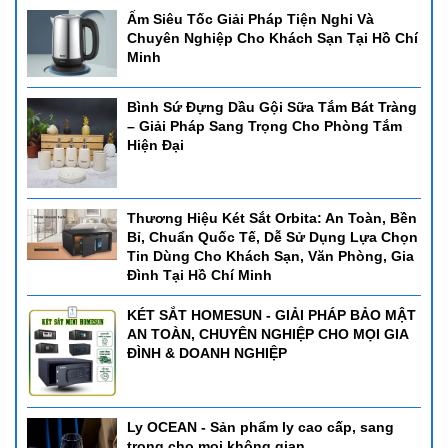
Ấm Siêu Tốc Giải Pháp Tiện Nghi Và
Chuyên Nghiệp Cho Khách Sạn Tại Hồ Chí
Minh
Bình Sứ Đựng Dầu Gội Sữa Tắm Bát Tràng
– Giải Pháp Sang Trọng Cho Phòng Tắm
Hiện Đại
Thương Hiệu Két Sắt Orbita: An Toàn, Bền
Bỉ, Chuẩn Quốc Tế, Dễ Sử Dụng Lựa Chọn
Tin Dùng Cho Khách Sạn, Văn Phòng, Gia
Đình Tại Hồ Chí Minh
KÉT SẮT HOMESUN - GIẢI PHÁP BẢO MẬT
AN TOÀN, CHUYÊN NGHIỆP CHO MỌI GIA
ĐÌNH & DOANH NGHIỆP
Ly OCEAN - Sản phẩm ly cao cấp, sang
trọng cho mọi không gian