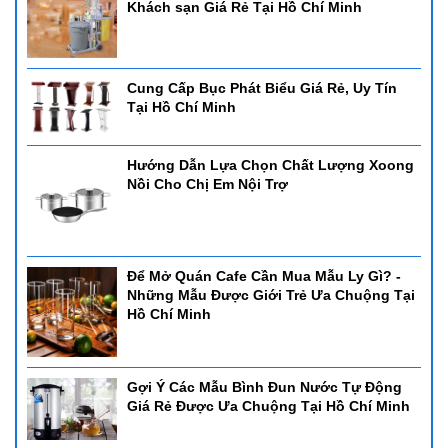
Khách sạn Giá Rẻ Tại Hồ Chí Minh
Cung Cấp Bục Phát Biểu Giá Rẻ, Uy Tín
Tại Hồ Chí Minh
Hướng Dẫn Lựa Chọn Chất Lượng Xoong
Nồi Cho Chị Em Nội Trợ
Để Mở Quán Cafe Cần Mua Mẫu Ly Gì? -
Những Mẫu Được Giới Trẻ Ưa Chuộng Tại
Hồ Chí Minh
Gợi Ý Các Mẫu Bình Đun Nước Tự Động
Giá Rẻ Được Ưa Chuộng Tại Hồ Chí Minh