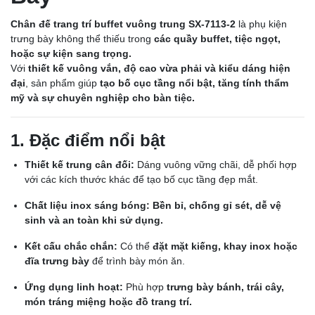
Chân đế trang trí buffet vuông trung SX-7113-2
là phụ kiện
trưng bày không thể thiếu trong
các quầy buffet, tiệc ngọt,
hoặc sự kiện sang trọng.
Với
thiết kế vuông vắn, độ cao vừa phải và kiểu dáng hiện
đại
, sản phẩm giúp
tạo bố cục tầng nổi bật, tăng tính thẩm
mỹ và sự chuyên nghiệp cho bàn tiệc.
1. Đặc điểm nổi bật
Thiết kế trung cân đối:
Dáng vuông vững chãi, dễ phối hợp
với các kích thước khác để tạo bố cục tầng đẹp mắt.
Chất liệu inox sáng bóng:
Bền bỉ, chống gỉ sét, dễ vệ
sinh và an toàn khi sử dụng.
Kết cấu chắc chắn:
Có thể
đặt mặt kiếng, khay inox hoặc
đĩa trưng bày
để trình bày món ăn.
Ứng dụng linh hoạt:
Phù hợp
trưng bày bánh, trái cây,
món tráng miệng hoặc đồ trang trí.