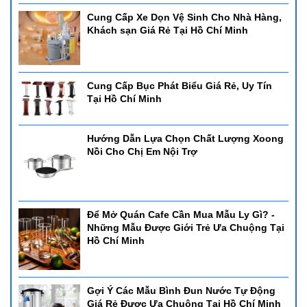
Cung Cấp Xe Dọn Vệ Sinh Cho Nhà Hàng,
Khách sạn Giá Rẻ Tại Hồ Chí Minh
Cung Cấp Bục Phát Biểu Giá Rẻ, Uy Tín
Tại Hồ Chí Minh
Hướng Dẫn Lựa Chọn Chất Lượng Xoong
Nồi Cho Chị Em Nội Trợ
Để Mở Quán Cafe Cần Mua Mẫu Ly Gì? -
Những Mẫu Được Giới Trẻ Ưa Chuộng Tại
Hồ Chí Minh
Gợi Ý Các Mẫu Bình Đun Nước Tự Động
Giá Rẻ Được Ưa Chuộng Tại Hồ Chí Minh