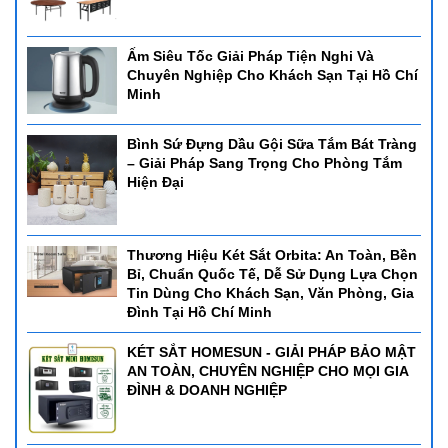
Chúng tôi có đội ngũ nhân lực nhiều năm kinh nghiệm
từng thực hiện các dự án lớn trong cả nước và nguồn sản
phẩm với nhiều mẫu mã chất lượng để mang đến cho quý
Ấm Siêu Tốc Giải Pháp Tiện Nghi Và
Chuyên Nghiệp Cho Khách Sạn Tại Hồ Chí
khách hàng sự hài lòng và tín nhiệm cao nhất.
Minh
- Showroom Đồ Dùng thiết bị tại Đà Nẵng:
166 Lê Độ, P.
Thanh Khê, TP. Đà Nẵng.
Bình Sứ Đựng Dầu Gội Sữa Tắm Bát Tràng
- Showroom Đồ Dùng thiết bị tại Hồ Chí Minh:
44/14 Lê
– Giải Pháp Sang Trọng Cho Phòng Tắm
Cơ, P. An Lạc, Q. Bình Tân, TP. Hồ Chí Minh.
Hiện Đại
- Showroom Đồ Dùng thiết bị tại Nha trang:
Đường số
3, khu Đô thị Hà quang 2, Nha Trang, Khánh Hòa.
Thương Hiệu Két Sắt Orbita: An Toàn, Bền
*Điện thoại:
0905880131
Bỉ, Chuẩn Quốc Tế, Dễ Sử Dụng Lựa Chọn
Tin Dùng Cho Khách Sạn, Văn Phòng, Gia
*Email:
sieuthihoreca@gmail.com
Đình Tại Hồ Chí Minh
=>Chúc bạn có được sự lựa chọn hợp lý, nếu còn băn
KÉT SẮT HOMESUN - GIẢI PHÁP BẢO MẬT
khoăn điều gì đó về sản phẩm có thể liên hệ tới
siêu thị
AN TOÀN, CHUYÊN NGHIỆP CHO MỌI GIA
ĐÌNH & DOANH NGHIỆP
Horec
a
để đươc tư vấn thông qua tổng
đài
Hotline
0905880131