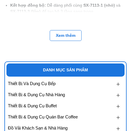
Kết hợp đồng bộ:
Dễ dàng phối cùng
SX-7113-1 (nhỏ)
và
SX-7113-3 (lớn)
để tạo bộ 3 tầng sang trọng.
2. Thông tin chi tiết
Xem thêm
Tên sản phẩm:
Chân đế trang trí buffet vuông trung SX-7113-
2
Chất liệu:
Inox cao cấp
Kiểu dáng:
Vuông – kích thước trung bình
DANH MỤC SẢN PHẨM
Ứng dụng:
Dùng trong
nhà hàng, khách sạn, tiệc cưới,
Thiết Bị Và Dụng Cụ Bếp
tiệc trà, tiệc buffet, sự kiện cao cấp.
Thiết Bị & Dụng Cụ Nhà Hàng
3. Ưu điểm nổi bật
Thiết Bị & Dụng Cụ Buffet
Kích thước trung, dễ kết hợp và bố trí.
Thiết Bị & Dụng Cụ Quán Bar Coffee
Tăng chiều cao và chiều sâu cho không gian trưng bày.
Đồ Vải Khách Sạn & Nhà Hàng