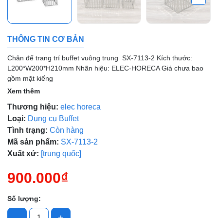
Mã giảm giá:
THÔNG TIN CƠ BẢN
Ngày hết hạn:
Chân đế trang trí buffet vuông trung SX-7113-2 Kích thước:
Điều kiện:
L200*W200*H210mm Nhãn hiệu: ELEC-HORECA Giá chưa bao
gồm mặt kiếng
Xem thêm
Thương hiệu:
elec horeca
Loại:
Dụng cụ Buffet
Tình trạng:
Còn hàng
Mã sản phẩm:
SX-7113-2
Xuất xứ:
[trung quốc]
900.000₫
Số lượng:
-
+