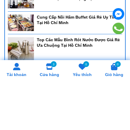
Cung Cấp Nồi Hâm Buffet Giá Rẻ Uy Tín
Tại Hồ Chí Minh
Top Các Mẫu Bình Rót Nước Được Giá Rẻ
Ưa Chuộng Tại Hồ Chí Minh
3
0
0
Cung Cấp Khay Cơm Giá Rẻ, Uy Tín Tại Hồ
Tài khoản
Cửa hàng
Yêu thích
Giỏ hàng
Chí Minh
Cung Cấp Cân Nhơn Hoá Giá Rẻ, Uy Tín
Tại Hồ Chí Minh