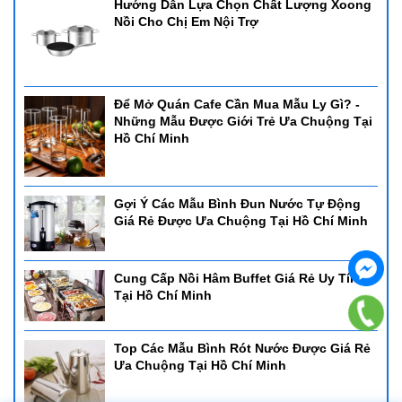
Hướng Dẫn Lựa Chọn Chất Lượng Xoong
Nồi Cho Chị Em Nội Trợ
Để Mở Quán Cafe Cần Mua Mẫu Ly Gì? -
Những Mẫu Được Giới Trẻ Ưa Chuộng Tại
Hồ Chí Minh
Gợi Ý Các Mẫu Bình Đun Nước Tự Động
Giá Rẻ Được Ưa Chuộng Tại Hồ Chí Minh
Cung Cấp Nồi Hâm Buffet Giá Rẻ Uy Tín
Tại Hồ Chí Minh
Top Các Mẫu Bình Rót Nước Được Giá Rẻ
Ưa Chuộng Tại Hồ Chí Minh