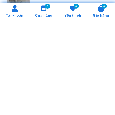
3
0
0
Cung Cấp Khay Cơm Giá Rẻ, Uy Tín Tại Hồ
Tài khoản
Cửa hàng
Yêu thích
Giỏ hàng
Chí Minh
Cung Cấp Cân Nhơn Hoá Giá Rẻ, Uy Tín
Tại Hồ Chí Minh
Cung Cấp Lò Trụng Mì Giá Rẻ, Uy Tín Tại
Hồ Chí Minh
SẢN PHẨM LIÊN QUAN