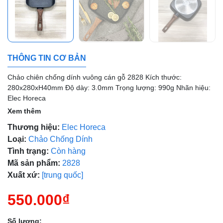
Mã giảm giá:
Ngày hết hạn:
Điều kiện:
THÔNG TIN CƠ BẢN
Chảo chiên chống dính vuông cán gỗ 2828 Kích thước:
280x280xH40mm Độ dày: 3.0mm Trọng lượng: 990g Nhãn hiệu:
Elec Horeca
Xem thêm
Thương hiệu:
Elec Horeca
Loại:
Chảo Chống Dính
Tình trạng:
Còn hàng
Mã sản phẩm:
2828
Xuất xứ:
[trung quốc]
550.000₫
Số lượng: