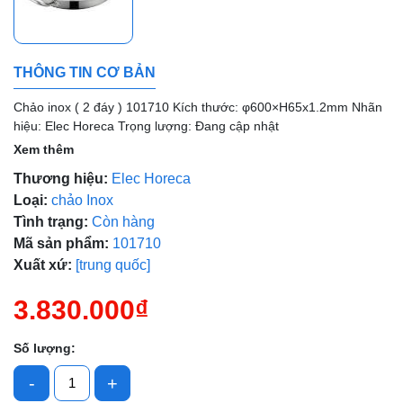
Mã giảm giá:
Ngày hết hạn:
THÔNG TIN CƠ BẢN
Điều kiện:
Chảo inox ( 2 đáy ) 101710 Kích thước: φ600×H65x1.2mm Nhãn
hiệu: Elec Horeca Trọng lượng: Đang cập nhật
Xem thêm
Thương hiệu:
Elec Horeca
Loại:
chảo Inox
Tình trạng:
Còn hàng
Mã sản phẩm:
101710
Xuất xứ:
[trung quốc]
3.830.000₫
Số lượng:
-
+