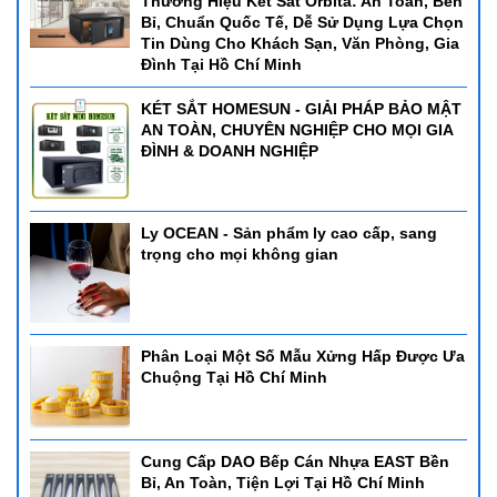
Thương Hiệu Két Sắt Orbita: An Toàn, Bền
Bỉ, Chuẩn Quốc Tế, Dễ Sử Dụng Lựa Chọn
Tin Dùng Cho Khách Sạn, Văn Phòng, Gia
Đình Tại Hồ Chí Minh
KÉT SẮT HOMESUN - GIẢI PHÁP BẢO MẬT
AN TOÀN, CHUYÊN NGHIỆP CHO MỌI GIA
ĐÌNH & DOANH NGHIỆP
Ly OCEAN - Sản phẩm ly cao cấp, sang
trọng cho mọi không gian
Phân Loại Một Số Mẫu Xửng Hấp Được Ưa
Chuộng Tại Hồ Chí Minh
Cung Cấp DAO Bếp Cán Nhựa EAST Bền
Bỉ, An Toàn, Tiện Lợi Tại Hồ Chí Minh