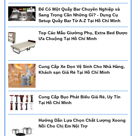
Để Có Một Quấy Bar Chuyên Nghiệp và
Sang Trọng Cần Những Gì? - Dụng Cụ
Setup Quầy Bar Từ A-Z Tại Hồ Chí Minh
Top Các Mẫu Giường Phụ, Extra Bed Được
Ưa Chuộng Tại Hồ Chí Minh
Cung Cấp Xe Dọn Vệ Sinh Cho Nhà Hàng,
Khách sạn Giá Rẻ Tại Hồ Chí Minh
Cung Cấp Bục Phát Biểu Giá Rẻ, Uy Tín
Tại Hồ Chí Minh
Hướng Dẫn Lựa Chọn Chất Lượng Xoong
Nồi Cho Chị Em Nội Trợ