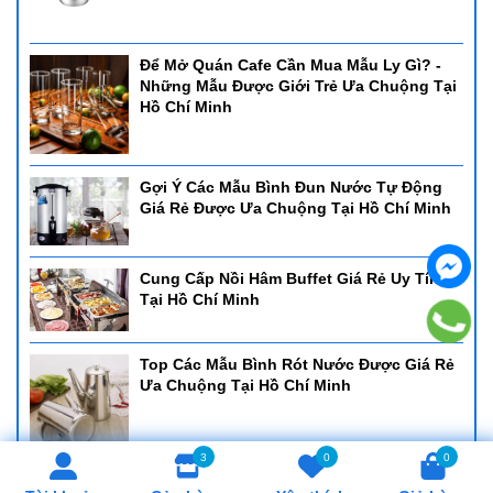
Để Mở Quán Cafe Cần Mua Mẫu Ly Gì? -
Những Mẫu Được Giới Trẻ Ưa Chuộng Tại
Hồ Chí Minh
Gợi Ý Các Mẫu Bình Đun Nước Tự Động
Giá Rẻ Được Ưa Chuộng Tại Hồ Chí Minh
Cung Cấp Nồi Hâm Buffet Giá Rẻ Uy Tín
Tại Hồ Chí Minh
Top Các Mẫu Bình Rót Nước Được Giá Rẻ
Ưa Chuộng Tại Hồ Chí Minh
3
0
0
Cung Cấp Khay Cơm Giá Rẻ, Uy Tín Tại Hồ