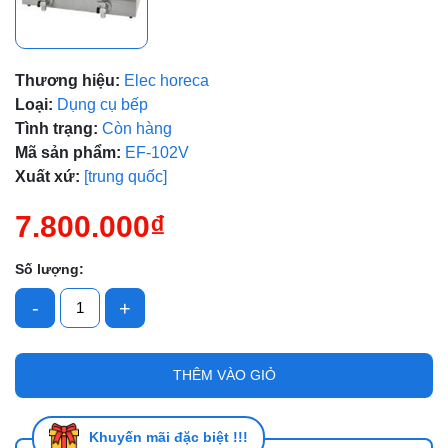
Mã giảm giá:
Thương hiệu:
Elec horeca
Loại:
Dụng cụ bếp
Ngày hết hạn:
Tình trạng:
Còn hàng
Mã sản phẩm:
EF-102V
Điều kiện:
Xuất xứ:
[trung quốc]
7.800.000₫
Số lượng:
-
+
THÊM VÀO GIỎ
Khuyến mãi đặc biệt !!!