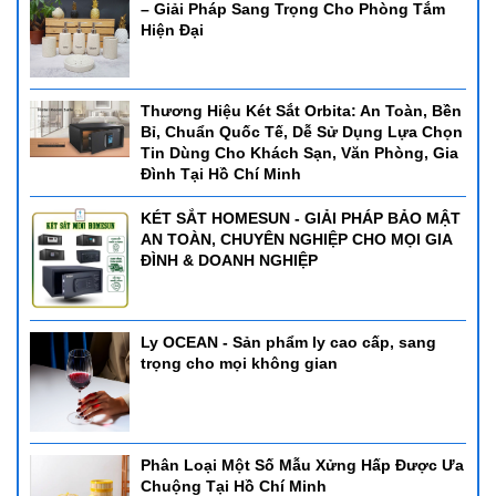
– Giải Pháp Sang Trọng Cho Phòng Tắm
Hiện Đại
Thương Hiệu Két Sắt Orbita: An Toàn, Bền
Bỉ, Chuẩn Quốc Tế, Dễ Sử Dụng Lựa Chọn
Tin Dùng Cho Khách Sạn, Văn Phòng, Gia
Đình Tại Hồ Chí Minh
KÉT SẮT HOMESUN - GIẢI PHÁP BẢO MẬT
AN TOÀN, CHUYÊN NGHIỆP CHO MỌI GIA
ĐÌNH & DOANH NGHIỆP
Ly OCEAN - Sản phẩm ly cao cấp, sang
trọng cho mọi không gian
Phân Loại Một Số Mẫu Xửng Hấp Được Ưa
Chuộng Tại Hồ Chí Minh