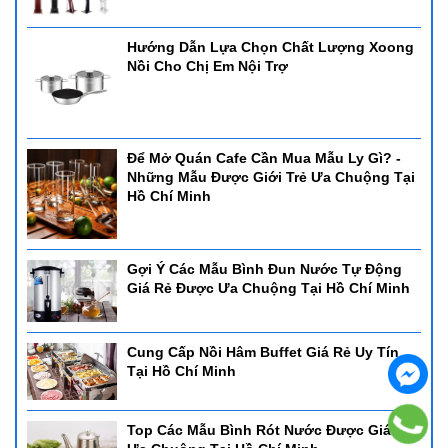
Hướng Dẫn Lựa Chọn Chất Lượng Xoong
Nồi Cho Chị Em Nội Trợ
Để Mở Quán Cafe Cần Mua Mẫu Ly Gì? -
Những Mẫu Được Giới Trẻ Ưa Chuộng Tại
Hồ Chí Minh
Gợi Ý Các Mẫu Bình Đun Nước Tự Động
Giá Rẻ Được Ưa Chuộng Tại Hồ Chí Minh
Cung Cấp Nồi Hâm Buffet Giá Rẻ Uy Tín
Tại Hồ Chí Minh
Top Các Mẫu Bình Rót Nước Được Giá Rẻ