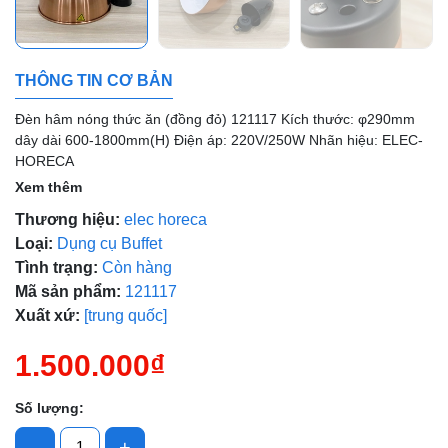
Mã giảm giá:
THÔNG TIN CƠ BẢN
Ngày hết hạn:
Đèn hâm nóng thức ăn (đồng đỏ) 121117 Kích thước: φ290mm
Điều kiện:
dây dài 600-1800mm(H) Điện áp: 220V/250W Nhãn hiệu: ELEC-
HORECA
Xem thêm
Thương hiệu:
elec horeca
Loại:
Dụng cụ Buffet
Tình trạng:
Còn hàng
Mã sản phẩm:
121117
Xuất xứ:
[trung quốc]
1.500.000₫
Số lượng:
-
+