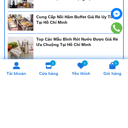
Cung Cấp Nồi Hâm Buffet Giá Rẻ Uy Tín
Tại Hồ Chí Minh
Top Các Mẫu Bình Rót Nước Được Giá Rẻ
Ưa Chuộng Tại Hồ Chí Minh
3
0
0
Cung Cấp Khay Cơm Giá Rẻ, Uy Tín Tại Hồ
Tài khoản
Cửa hàng
Yêu thích
Giỏ hàng
Chí Minh
Cung Cấp Cân Nhơn Hoá Giá Rẻ, Uy Tín
Tại Hồ Chí Minh