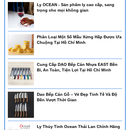
khoăn điều gì đó về sản phẩm có thể liên hệ tới
siêu thị
Ly OCEAN - Sản phẩm ly cao cấp, sang
Horec
a
để đươc tư vấn thông qua tổng
trọng cho mọi không gian
đài
Hotline
0905880131
Phân Loại Một Số Mẫu Xửng Hấp Được Ưa
Chuộng Tại Hồ Chí Minh
Cung Cấp DAO Bếp Cán Nhựa EAST Bền
Bỉ, An Toàn, Tiện Lợi Tại Hồ Chí Minh
Dao Bếp Cán Gỗ – Vẻ Đẹp Tinh Tế Và Độ
Bền Vượt Thời Gian
Ly Thủy Tinh Ocean Thái Lan Chính Hãng