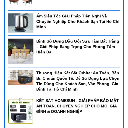
xuất với chất lượng tốt nhất để đảm bảo cho bạn có thể sử
dụng một cách dễ dàng các sản phẩm vật dụng nhà hàng,
Ấm Siêu Tốc Giải Pháp Tiện Nghi Và
khách sạn của chúng tôi.
Chuyên Nghiệp Cho Khách Sạn Tại Hồ Chí
Chúng tôi có đội ngũ nhân lực nhiều năm kinh nghiệm
Minh
từng thực hiện các dự án lớn trong cả nước và nguồn sản
phẩm với nhiều mẫu mã chất lượng để mang đến cho quý
Bình Sứ Đựng Dầu Gội Sữa Tắm Bát Tràng
khách hàng sự hài lòng và tín nhiệm cao nhất.
– Giải Pháp Sang Trọng Cho Phòng Tắm
Hiện Đại
- Showroom Đồ Dùng thiết bị tại Đà Nẵng:
166 Lê Độ, P.
Thanh Khê, TP. Đà Nẵng.
- Showroom Đồ Dùng thiết bị tại Hồ Chí Minh:
44/14 Lê
Thương Hiệu Két Sắt Orbita: An Toàn, Bền
Cơ, P. An Lạc, Q. Bình Tân, TP. Hồ Chí Minh.
Bỉ, Chuẩn Quốc Tế, Dễ Sử Dụng Lựa Chọn
- Showroom Đồ Dùng thiết bị tại Nha trang:
Đường số
Tin Dùng Cho Khách Sạn, Văn Phòng, Gia
3, khu Đô thị Hà quang 2, Nha Trang, Khánh Hòa.
Đình Tại Hồ Chí Minh
*Điện thoại:
0905880131
KÉT SẮT HOMESUN - GIẢI PHÁP BẢO MẬT
AN TOÀN, CHUYÊN NGHIỆP CHO MỌI GIA
*Email:
sieuthihoreca@gmail.com
ĐÌNH & DOANH NGHIỆP
=>Chúc bạn có được sự lựa chọn hợp lý, nếu còn băn