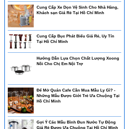
Cung Cấp Xe Dọn Vệ Sinh Cho Nhà Hàng,
Khách sạn Giá Rẻ Tại Hồ Chí Minh
Cung Cấp Bục Phát Biểu Giá Rẻ, Uy Tín
Tại Hồ Chí Minh
Hướng Dẫn Lựa Chọn Chất Lượng Xoong
Nồi Cho Chị Em Nội Trợ
Để Mở Quán Cafe Cần Mua Mẫu Ly Gì? -
Những Mẫu Được Giới Trẻ Ưa Chuộng Tại
Hồ Chí Minh
Gợi Ý Các Mẫu Bình Đun Nước Tự Động
Giá Rẻ Được Ưa Chuộng Tại Hồ Chí Minh