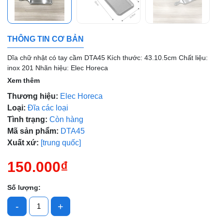
Mã giảm giá:
Ngày hết hạn:
THÔNG TIN CƠ BẢN
Điều kiện:
Dĩa chữ nhật có tay cầm DTA45 Kích thước: 43.10.5cm Chất liệu:
inox 201 Nhãn hiệu: Elec Horeca
Xem thêm
Thương hiệu:
Elec Horeca
Loại:
Đĩa các loại
Tình trạng:
Còn hàng
Mã sản phẩm:
DTA45
Xuất xứ:
[trung quốc]
150.000₫
Số lượng:
-
+