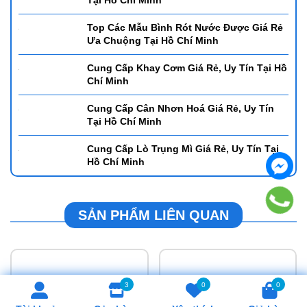
Để Mở Quán Cafe Cần Mua Mẫu Ly Gì? -
Những Mẫu Được Giới Trẻ Ưa Chuộng Tại
Hồ Chí Minh
Gợi Ý Các Mẫu Bình Đun Nước Tự Động
Giá Rẻ Được Ưa Chuộng Tại Hồ Chí Minh
Cung Cấp Nồi Hâm Buffet Giá Rẻ Uy Tín
Tại Hồ Chí Minh
Top Các Mẫu Bình Rót Nước Được Giá Rẻ
Ưa Chuộng Tại Hồ Chí Minh
Cung Cấp Khay Cơm Giá Rẻ, Uy Tín Tại Hồ
Chí Minh
3
0
0