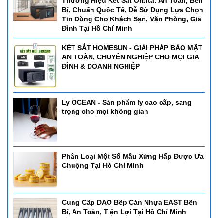
Thương Hiệu Két Sắt Orbita: An Toàn, Bền
Bỉ, Chuẩn Quốc Tế, Dễ Sử Dụng Lựa Chọn
Tin Dùng Cho Khách Sạn, Văn Phòng, Gia
Đình Tại Hồ Chí Minh
KÉT SẮT HOMESUN - GIẢI PHÁP BẢO MẬT
AN TOÀN, CHUYÊN NGHIỆP CHO MỌI GIA
ĐÌNH & DOANH NGHIỆP
Ly OCEAN - Sản phẩm ly cao cấp, sang
trọng cho mọi không gian
Phân Loại Một Số Mẫu Xửng Hấp Được Ưa
Chuộng Tại Hồ Chí Minh
Cung Cấp DAO Bếp Cán Nhựa EAST Bền
Bỉ, An Toàn, Tiện Lợi Tại Hồ Chí Minh