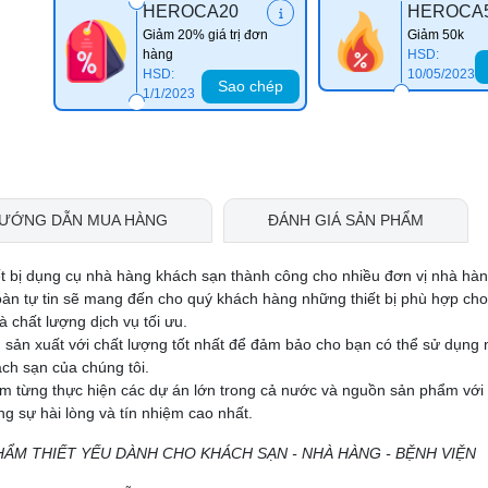
HEROCA20
HEROCA
Giảm 20% giá trị đơn
Giảm 50k
hàng
HSD:
HSD:
10/05/2023
Sao chép
1/1/2023
ƯỚNG DẪN MUA HÀNG
ĐÁNH GIÁ SẢN PHẨM
ết bị dụng cụ nhà hàng khách sạn thành công cho nhiều đơn vị nhà hà
oàn tự tin sẽ mang đến cho quý khách hàng những thiết bị phù hợp ch
 chất lượng dịch vụ tối ưu.
 sản xuất với chất lượng tốt nhất để đảm bảo cho bạn có thể sử dụng
ch sạn của chúng tôi.
ệm từng thực hiện các dự án lớn trong cả nước và nguồn sản phẩm với
 sự hài lòng và tín nhiệm cao nhất.
HẨM THIẾT YẾU DÀNH CHO KHÁCH SẠN - NHÀ HÀNG - BỆNH VIỆN