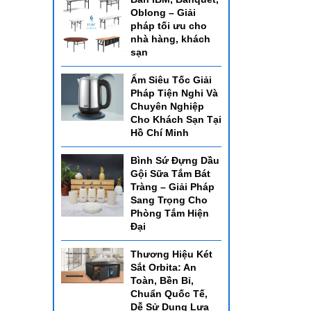
Oblong – Giải
pháp tối ưu cho
nhà hàng, khách
sạn
Ấm Siêu Tốc Giải
Pháp Tiện Nghi Và
Chuyên Nghiệp
Cho Khách Sạn Tại
Hồ Chí Minh
Bình Sứ Đựng Dầu
Gội Sữa Tắm Bát
Tràng – Giải Pháp
Sang Trọng Cho
Phòng Tắm Hiện
Đại
Thương Hiệu Két
Sắt Orbita: An
Toàn, Bền Bỉ,
Chuẩn Quốc Tế,
Dễ Sử Dụng Lựa