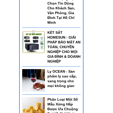
Chọn Tin Dùng
Cho Khách Sạn,
Văn Phòng, Gia
Đình Tại Hồ Chí
Minh
KÉT SẮT
HOMESUN - GIẢI
PHÁP BẢO MẬT AN
TOÀN, CHUYÊN
NGHIỆP CHO MỌI
GIA ĐÌNH & DOANH
NGHIỆP
Ly OCEAN - Sản
phẩm ly cao cấp,
sang trọng cho
mọi không gian
Phân Loại Một Số
Mẫu Xửng Hấp
Được Ưa Chuộng