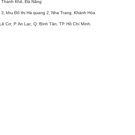
ộ, Thanh Khê, Đà Nẵng
 3, khu Đô thị Hà quang 2, Nha Trang, Khánh Hòa
Lê Cơ, P. An Lạc, Q. Bình Tân, TP. Hồ Chí Minh.