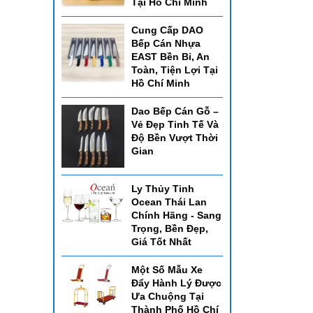
Tại Hồ Chí Minh
Cung Cấp DAO
Bếp Cán Nhựa
EAST Bền Bỉ, An
Toàn, Tiện Lợi Tại
Hồ Chí Minh
Dao Bếp Cán Gỗ –
Vẻ Đẹp Tinh Tế Và
Độ Bền Vượt Thời
Gian
Ly Thủy Tinh
Ocean Thái Lan
Chính Hãng - Sang
Trọng, Bền Đẹp,
Giá Tốt Nhất
Một Số Mẫu Xe
Đẩy Hành Lý Được
Ưa Chuộng Tại
Thành Phố Hồ Chí