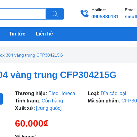
Hotline:
Email:
0905880131
sieu
Tin tức
Liên hệ
inox 304 vàng trung CFP304215G
304 vàng trung CFP304215G
Thương hiệu:
Elec Horeca
Loại:
Đĩa các loại
Tình trạng:
Còn hàng
Mã sản phẩm:
CFP30
Xuất xứ:
[trung quốc]
60.000₫
Số lượng: