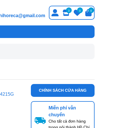
3
0
0
thihoreca@gmail.com
CHÍNH SÁCH CỬA HÀNG
4215G
Miễn phí vẫn
chuyển
Cho tất cả đơn hàng
trong nội thành Hồ Chí