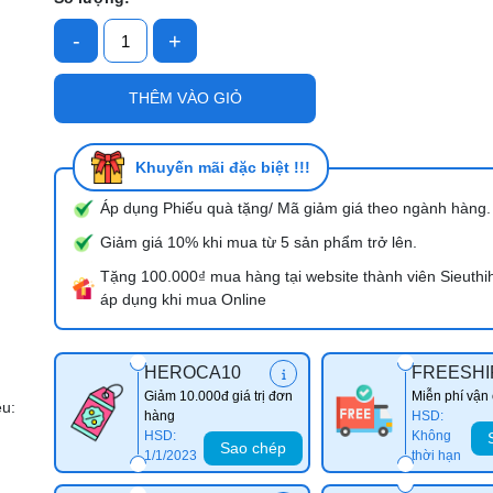
-
+
Mã giảm giá:
THÊM VÀO GIỎ
Ngày hết hạn:
Điều kiện:
Khuyến mãi đặc biệt !!!
Áp dụng Phiếu quà tặng/ Mã giảm giá theo ngành hàng.
Giảm giá 10% khi mua từ 5 sản phẩm trở lên.
Tặng 100.000₫ mua hàng tại website thành viên Sieuthi
áp dụng khi mua Online
HEROCA10
FREESHI
Giảm 10.000đ giá trị đơn
Miễn phí vận
ệu:
hàng
HSD:
HSD:
Không
Sao chép
1/1/2023
thời hạn