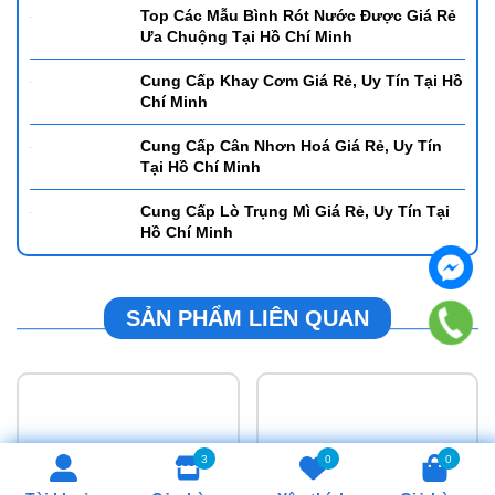
Để Mở Quán Cafe Cần Mua Mẫu Ly Gì? -
Những Mẫu Được Giới Trẻ Ưa Chuộng Tại
Hồ Chí Minh
Gợi Ý Các Mẫu Bình Đun Nước Tự Động
Giá Rẻ Được Ưa Chuộng Tại Hồ Chí Minh
Cung Cấp Nồi Hâm Buffet Giá Rẻ Uy Tín
Tại Hồ Chí Minh
Top Các Mẫu Bình Rót Nước Được Giá Rẻ
Ưa Chuộng Tại Hồ Chí Minh
Cung Cấp Khay Cơm Giá Rẻ, Uy Tín Tại Hồ
Chí Minh
3
0
0