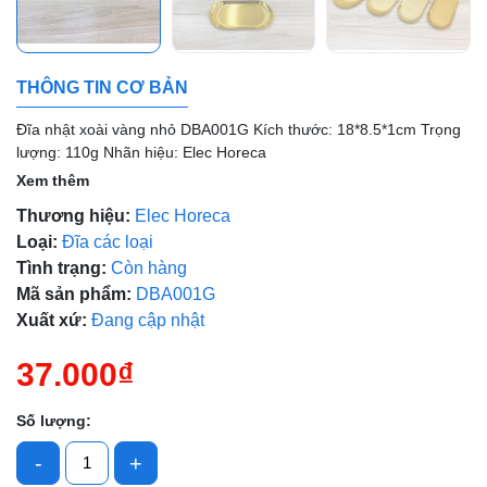
Mã giảm giá:
Ngày hết hạn:
THÔNG TIN CƠ BẢN
Điều kiện:
Đĩa nhật xoài vàng nhỏ DBA001G Kích thước: 18*8.5*1cm Trọng
lượng: 110g Nhãn hiệu: Elec Horeca
Xem thêm
Thương hiệu:
Elec Horeca
Loại:
Đĩa các loại
Tình trạng:
Còn hàng
Mã sản phẩm:
DBA001G
Xuất xứ:
Đang cập nhật
37.000₫
Số lượng:
-
+