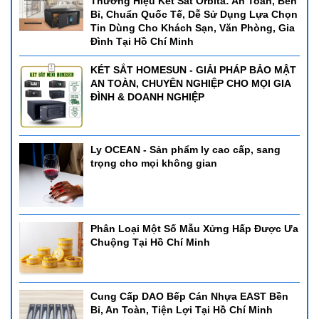
Thương Hiệu Két Sắt Orbita: An Toàn, Bền
Bỉ, Chuẩn Quốc Tế, Dễ Sử Dụng Lựa Chọn
Tin Dùng Cho Khách Sạn, Văn Phòng, Gia
Đình Tại Hồ Chí Minh
KÉT SẮT HOMESUN - GIẢI PHÁP BẢO MẬT
AN TOÀN, CHUYÊN NGHIỆP CHO MỌI GIA
ĐÌNH & DOANH NGHIỆP
Ly OCEAN - Sản phẩm ly cao cấp, sang
trọng cho mọi không gian
Phân Loại Một Số Mẫu Xửng Hấp Được Ưa
Chuộng Tại Hồ Chí Minh
Cung Cấp DAO Bếp Cán Nhựa EAST Bền
Bỉ, An Toàn, Tiện Lợi Tại Hồ Chí Minh