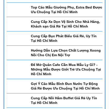
Để Có Một Quấy Bar Chuyên Nghiệp và
Sang Trọng Cần Những Gì? - Dụng Cụ
Setup Quầy Bar Từ A-Z Tại Hồ Chí Minh
Top Các Mẫu Giường Phụ, Extra Bed Được
Ưa Chuộng Tại Hồ Chí Minh
Cung Cấp Xe Dọn Vệ Sinh Cho Nhà Hàng,
Khách sạn Giá Rẻ Tại Hồ Chí Minh
Cung Cấp Bục Phát Biểu Giá Rẻ, Uy Tín
Tại Hồ Chí Minh
Hướng Dẫn Lựa Chọn Chất Lượng Xoong
Nồi Cho Chị Em Nội Trợ