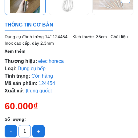
THÔNG TIN CƠ BẢN
Mã giảm giá:
Dụng cụ đánh trứng 14" 124454 Kích thước: 35cm Chất liệu:
Ngày hết hạn:
Inox cao cấp, dày 2.3mm
Xem thêm
Điều kiện:
Thương hiệu:
elec horeca
Loại:
Dụng cụ bếp
Tình trạng:
Còn hàng
Mã sản phẩm:
124454
Xuất xứ:
[trung quốc]
60.000₫
Số lượng:
-
+