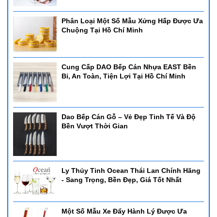
Phân Loại Một Số Mẫu Xửng Hấp Được Ưa
Chuộng Tại Hồ Chí Minh
Cung Cấp DAO Bếp Cán Nhựa EAST Bền
Bỉ, An Toàn, Tiện Lợi Tại Hồ Chí Minh
Dao Bếp Cán Gỗ – Vẻ Đẹp Tinh Tế Và Độ
Bền Vượt Thời Gian
Ly Thủy Tinh Ocean Thái Lan Chính Hãng
- Sang Trọng, Bền Đẹp, Giá Tốt Nhất
Một Số Mẫu Xe Đẩy Hành Lý Được Ưa