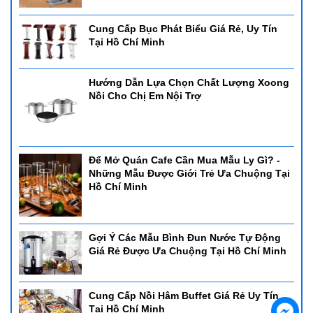
Cung Cấp Bục Phát Biểu Giá Rẻ, Uy Tín
Tại Hồ Chí Minh
Hướng Dẫn Lựa Chọn Chất Lượng Xoong
Nồi Cho Chị Em Nội Trợ
Để Mở Quán Cafe Cần Mua Mẫu Ly Gì? -
Những Mẫu Được Giới Trẻ Ưa Chuộng Tại
Hồ Chí Minh
Gợi Ý Các Mẫu Bình Đun Nước Tự Động
Giá Rẻ Được Ưa Chuộng Tại Hồ Chí Minh
Cung Cấp Nồi Hâm Buffet Giá Rẻ Uy Tín
Tại Hồ Chí Minh