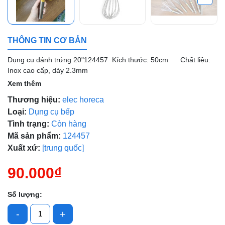
THÔNG TIN CƠ BẢN
Mã giảm giá:
Dụng cụ đánh trứng 20"124457 Kích thước: 50cm Chất liệu:
Inox cao cấp, dày 2.3mm
Ngày hết hạn:
Xem thêm
Điều kiện:
Thương hiệu:
elec horeca
Loại:
Dụng cụ bếp
Tình trạng:
Còn hàng
Mã sản phẩm:
124457
Xuất xứ:
[trung quốc]
90.000₫
Số lượng:
-
+