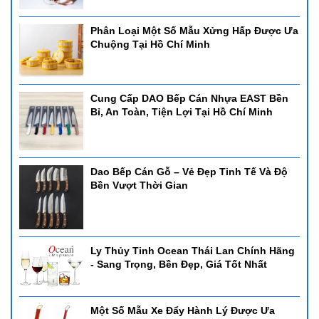
Phân Loại Một Số Mẫu Xửng Hấp Được Ưa
Chuộng Tại Hồ Chí Minh
Cung Cấp DAO Bếp Cán Nhựa EAST Bền
Bỉ, An Toàn, Tiện Lợi Tại Hồ Chí Minh
Dao Bếp Cán Gỗ – Vẻ Đẹp Tinh Tế Và Độ
Bền Vượt Thời Gian
Ly Thủy Tinh Ocean Thái Lan Chính Hãng
- Sang Trọng, Bền Đẹp, Giá Tốt Nhất
Một Số Mẫu Xe Đẩy Hành Lý Được Ưa