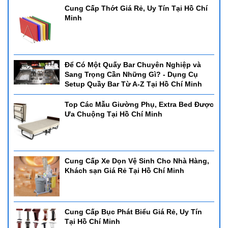
Cung Cấp Thớt Giá Rẻ, Uy Tín Tại Hồ Chí
Minh
Để Có Một Quấy Bar Chuyên Nghiệp và
Sang Trọng Cần Những Gì? - Dụng Cụ
Setup Quầy Bar Từ A-Z Tại Hồ Chí Minh
Top Các Mẫu Giường Phụ, Extra Bed Được
Ưa Chuộng Tại Hồ Chí Minh
Cung Cấp Xe Dọn Vệ Sinh Cho Nhà Hàng,
Khách sạn Giá Rẻ Tại Hồ Chí Minh
Cung Cấp Bục Phát Biểu Giá Rẻ, Uy Tín
Tại Hồ Chí Minh