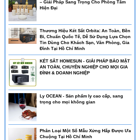
– Giải Pháp Sang Trọng Cho Phòng Tắm
Hiện Đại
Thương Hiệu Két Sắt Orbita: An Toàn, Bền
Bỉ, Chuẩn Quốc Tế, Dễ Sử Dụng Lựa Chọn
Tin Dùng Cho Khách Sạn, Văn Phòng, Gia
Đình Tại Hồ Chí Minh
KÉT SẮT HOMESUN - GIẢI PHÁP BẢO MẬT
AN TOÀN, CHUYÊN NGHIỆP CHO MỌI GIA
ĐÌNH & DOANH NGHIỆP
Ly OCEAN - Sản phẩm ly cao cấp, sang
trọng cho mọi không gian
Phân Loại Một Số Mẫu Xửng Hấp Được Ưa
Chuộng Tại Hồ Chí Minh