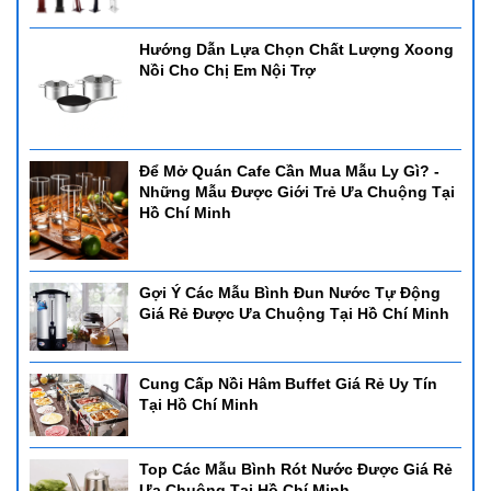
Hướng Dẫn Lựa Chọn Chất Lượng Xoong
Nồi Cho Chị Em Nội Trợ
Để Mở Quán Cafe Cần Mua Mẫu Ly Gì? -
Những Mẫu Được Giới Trẻ Ưa Chuộng Tại
Hồ Chí Minh
Gợi Ý Các Mẫu Bình Đun Nước Tự Động
Giá Rẻ Được Ưa Chuộng Tại Hồ Chí Minh
Cung Cấp Nồi Hâm Buffet Giá Rẻ Uy Tín
Tại Hồ Chí Minh
Top Các Mẫu Bình Rót Nước Được Giá Rẻ
Ưa Chuộng Tại Hồ Chí Minh