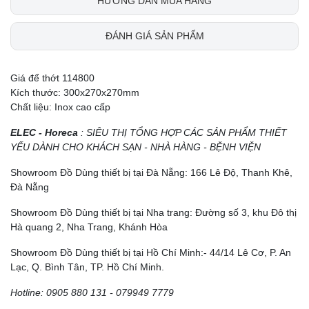
HƯỚNG DẪN MUA HÀNG
ĐÁNH GIÁ SẢN PHẨM
Giá để thớt 114800
Kích thước: 300x270x270mm
Chất liệu: Inox cao cấp
ELEC - Horeca
: SIÊU THỊ TỔNG HỢP CÁC SẢN PHẨM THIẾT
YẾU DÀNH CHO KHÁCH SẠN - NHÀ HÀNG - BỆNH VIỆN
Showroom Đồ Dùng thiết bị tại Đà Nẵng: 166 Lê Độ, Thanh Khê,
Đà Nẵng
Showroom Đồ Dùng thiết bị tại Nha trang: Đường số 3, khu Đô thị
Hà quang 2, Nha Trang, Khánh Hòa
Showroom Đồ Dùng thiết bị tại Hồ Chí Minh:- 44/14 Lê Cơ, P. An
Lạc, Q. Bình Tân, TP. Hồ Chí Minh.
Hotline: 0905 880 131
- 079949 7779