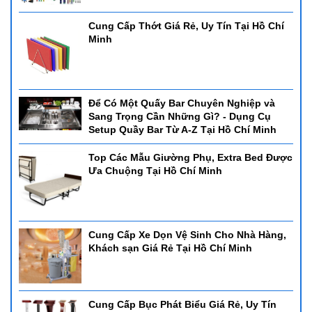
Cung Cấp Thớt Giá Rẻ, Uy Tín Tại Hồ Chí
Minh
Để Có Một Quấy Bar Chuyên Nghiệp và
Sang Trọng Cần Những Gì? - Dụng Cụ
Setup Quầy Bar Từ A-Z Tại Hồ Chí Minh
Top Các Mẫu Giường Phụ, Extra Bed Được
Ưa Chuộng Tại Hồ Chí Minh
Cung Cấp Xe Dọn Vệ Sinh Cho Nhà Hàng,
Khách sạn Giá Rẻ Tại Hồ Chí Minh
Cung Cấp Bục Phát Biểu Giá Rẻ, Uy Tín