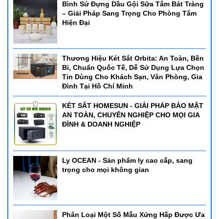
Bình Sứ Đựng Dầu Gội Sữa Tắm Bát Tràng
– Giải Pháp Sang Trọng Cho Phòng Tắm
Hiện Đại
Thương Hiệu Két Sắt Orbita: An Toàn, Bền
Bỉ, Chuẩn Quốc Tế, Dễ Sử Dụng Lựa Chọn
Tin Dùng Cho Khách Sạn, Văn Phòng, Gia
Đình Tại Hồ Chí Minh
KÉT SẮT HOMESUN - GIẢI PHÁP BẢO MẬT
AN TOÀN, CHUYÊN NGHIỆP CHO MỌI GIA
ĐÌNH & DOANH NGHIỆP
Ly OCEAN - Sản phẩm ly cao cấp, sang
trọng cho mọi không gian
Phân Loại Một Số Mẫu Xửng Hấp Được Ưa