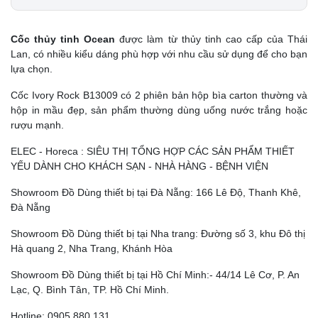
Cốc thủy tinh Ocean
được làm từ thủy tinh cao cấp của Thái
Lan, có nhiều kiểu dáng phù hợp với nhu cầu sử dụng để cho bạn
lựa chọn.
Cốc Ivory Rock B13009 có 2 phiên bản hộp bìa carton thường và
hộp in mầu đẹp, sản phẩm thường dùng uống nước trắng hoặc
rượu mạnh.
ELEC - Horeca : SIÊU THỊ TỔNG HỢP CÁC SẢN PHẨM THIẾT
YẾU DÀNH CHO KHÁCH SẠN - NHÀ HÀNG - BỆNH VIỆN
Showroom Đồ Dùng thiết bị tại Đà Nẵng: 166 Lê Độ, Thanh Khê,
Đà Nẵng
Showroom Đồ Dùng thiết bị tại Nha trang: Đường số 3, khu Đô thị
Hà quang 2, Nha Trang, Khánh Hòa
Showroom Đồ Dùng thiết bị tại Hồ Chí Minh:- 44/14 Lê Cơ, P. An
Lạc, Q. Bình Tân, TP. Hồ Chí Minh.
Hotline: 0905 880 131