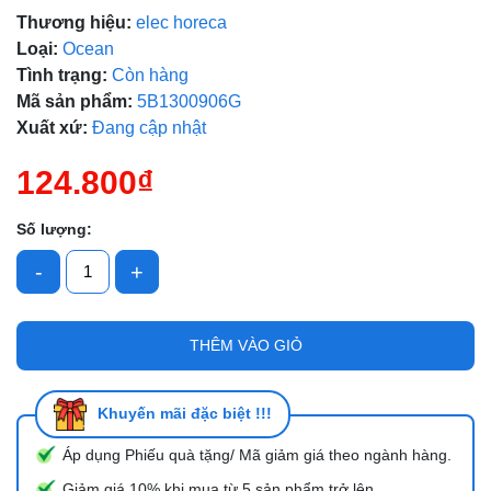
Thương hiệu:
elec horeca
Ngày hết hạn:
Loại:
Ocean
Tình trạng:
Còn hàng
Điều kiện:
Mã sản phẩm:
5B1300906G
Xuất xứ:
Đang cập nhật
124.800₫
Số lượng:
-
+
THÊM VÀO GIỎ
Khuyến mãi đặc biệt !!!
Áp dụng Phiếu quà tặng/ Mã giảm giá theo ngành hàng.
Giảm giá 10% khi mua từ 5 sản phẩm trở lên.