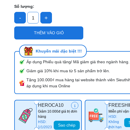
Số lượng:
-
+
Mã giảm giá:
Ngày hết hạn:
THÊM VÀO GIỎ
Điều kiện:
Khuyến mãi đặc biệt !!!
Áp dụng Phiếu quà tặng/ Mã giảm giá theo ngành hàng.
Giảm giá 10% khi mua từ 5 sản phẩm trở lên.
Tặng 100.000₫ mua hàng tại website thành viên Sieuthi
áp dụng khi mua Online
HEROCA10
FREESHI
Giảm 10.000đ giá trị đơn
Miễn phí vận
hàng
HSD:
HSD:
Không
Sao chép
1/1/2023
thời hạn