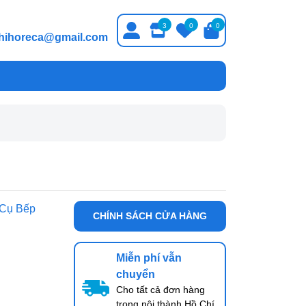
3
0
0
thihoreca@gmail.com
 Cụ Bếp
CHÍNH SÁCH CỬA HÀNG
Miễn phí vẫn
chuyển
Cho tất cả đơn hàng
trong nội thành Hồ Chí