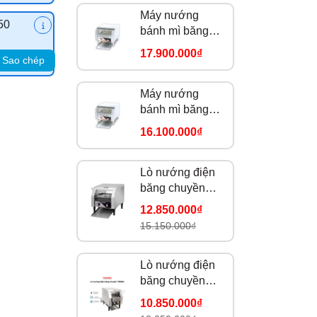
Máy nướng
50
bánh mì băng
chuyền Berjaya
17.900.000₫
Sao chép
BJY-TT300
Máy nướng
bánh mì băng
chuyền Berjaya
16.100.000₫
BJY-TT150
Lò nướng điện
băng chuyền
TS9665
12.850.000₫
15.150.000₫
Lò nướng điện
băng chuyền
TS9664
10.850.000₫