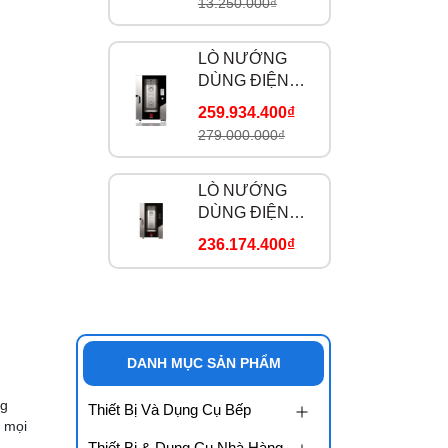
13.250.000₫
LÒ NƯỚNG
DÙNG ĐIỆN
MKF-1111-TS
259.934.400₫
279.000.000₫
LÒ NƯỚNG
DÙNG ĐIỆN
MKF-1111-BM
236.174.400₫
DANH MỤC SẢN PHẨM
ng
Thiết Bị Và Dụng Cụ Bếp
o mọi
Thiết Bị & Dụng Cụ Nhà Hàng