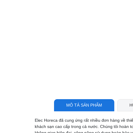
MÔ TẢ SẢN PHẨM
H
Elec Horeca đã cung ứng rất nhiều đơn hàng về thi
khách sạn cao cấp trong cả nước. Chúng tôi hoàn t
không gian hiện đại, công năng sử dụng hoàn hảo và