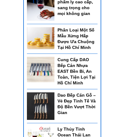
phẩm ly cao cấp,
sang trọng cho
mọi không gian
Phân Loại Một Số
Mẫu Xửng Hấp
Được Ưa Chuộng
Tại Hồ Chí Minh
Cung Cấp DAO
Bếp Cán Nhựa
EAST Bền Bỉ, An
Toàn, Tiện Lợi Tại
Hồ Chí Minh
Dao Bếp Cán Gỗ –
Vẻ Đẹp Tinh Tế Và
Độ Bền Vượt Thời
Gian
Ly Thủy Tinh
Ocean Thái Lan