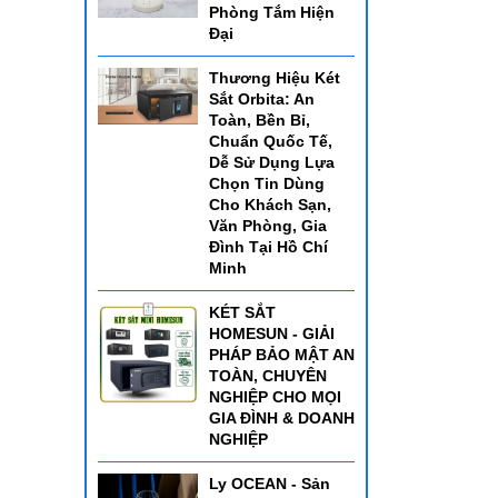
Phòng Tắm Hiện
Đại
Thương Hiệu Két
Sắt Orbita: An
Toàn, Bền Bỉ,
Chuẩn Quốc Tế,
Dễ Sử Dụng Lựa
Chọn Tin Dùng
Cho Khách Sạn,
Văn Phòng, Gia
Đình Tại Hồ Chí
Minh
KÉT SẮT
HOMESUN - GIẢI
PHÁP BẢO MẬT AN
TOÀN, CHUYÊN
NGHIỆP CHO MỌI
GIA ĐÌNH & DOANH
NGHIỆP
Ly OCEAN - Sản