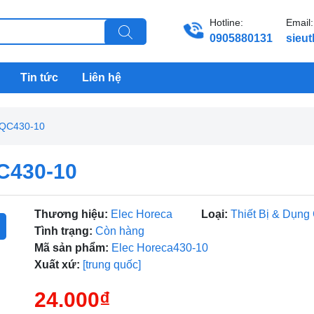
Hotline:
Email:
0905880131
sieu
Tin tức
Liên hệ
SQC430-10
C430-10
Thương hiệu:
Elec Horeca
Loại:
Thiết Bị & Dụng
Tình trạng:
Còn hàng
Mã sản phẩm:
Elec Horeca430-10
Xuất xứ:
[trung quốc]
24.000₫