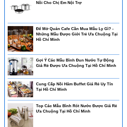
Nồi Cho Chị Em Nội Trợ
Để Mở Quán Cafe Cần Mua Mẫu Ly Gì? -
Những Mẫu Được Giới Trẻ Ưa Chuộng Tại
Hồ Chí Minh
Gợi Ý Các Mẫu Bình Đun Nước Tự Động
Giá Rẻ Được Ưa Chuộng Tại Hồ Chí Minh
Cung Cấp Nồi Hâm Buffet Giá Rẻ Uy Tín
Tại Hồ Chí Minh
Top Các Mẫu Bình Rót Nước Được Giá Rẻ
Ưa Chuộng Tại Hồ Chí Minh