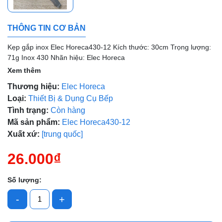
THÔNG TIN CƠ BẢN
Kẹp gắp inox Elec Horeca430-12 Kích thước: 30cm Trọng lượng:
71g Inox 430 Nhãn hiệu: Elec Horeca
Mã giảm giá:
Xem thêm
Thương hiệu:
Elec Horeca
Ngày hết hạn:
Loại:
Thiết Bị & Dụng Cụ Bếp
Tình trạng:
Còn hàng
Điều kiện:
Mã sản phẩm:
Elec Horeca430-12
Xuất xứ:
[trung quốc]
26.000₫
Số lượng:
-
+