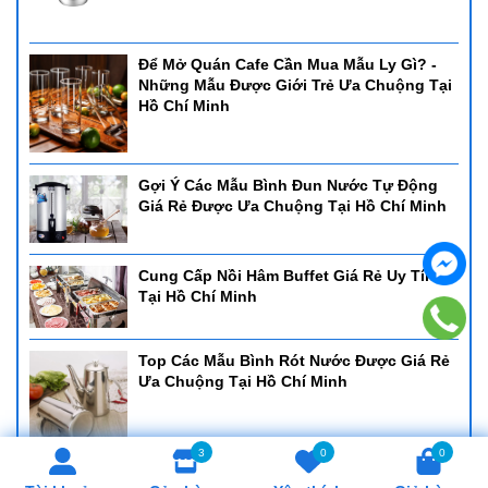
Để Mở Quán Cafe Cần Mua Mẫu Ly Gì? -
Những Mẫu Được Giới Trẻ Ưa Chuộng Tại
Hồ Chí Minh
Gợi Ý Các Mẫu Bình Đun Nước Tự Động
Giá Rẻ Được Ưa Chuộng Tại Hồ Chí Minh
Cung Cấp Nồi Hâm Buffet Giá Rẻ Uy Tín
Tại Hồ Chí Minh
Top Các Mẫu Bình Rót Nước Được Giá Rẻ
Ưa Chuộng Tại Hồ Chí Minh
3
0
0
Cung Cấp Khay Cơm Giá Rẻ, Uy Tín Tại Hồ