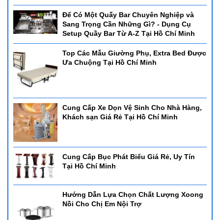
Để Có Một Quấy Bar Chuyên Nghiệp và
Sang Trọng Cần Những Gì? - Dụng Cụ
Setup Quầy Bar Từ A-Z Tại Hồ Chí Minh
Top Các Mẫu Giường Phụ, Extra Bed Được
Ưa Chuộng Tại Hồ Chí Minh
Cung Cấp Xe Dọn Vệ Sinh Cho Nhà Hàng,
Khách sạn Giá Rẻ Tại Hồ Chí Minh
Cung Cấp Bục Phát Biểu Giá Rẻ, Uy Tín
Tại Hồ Chí Minh
Hướng Dẫn Lựa Chọn Chất Lượng Xoong
Nồi Cho Chị Em Nội Trợ