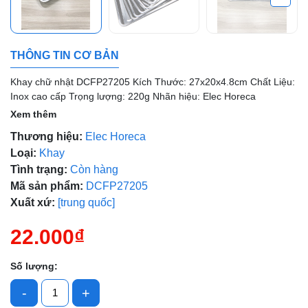
Mã giảm giá:
Ngày hết hạn:
THÔNG TIN CƠ BẢN
Điều kiện:
Khay chữ nhật DCFP27205 Kích Thước: 27x20x4.8cm Chất Liệu:
Inox cao cấp Trọng lượng: 220g Nhãn hiệu: Elec Horeca
Xem thêm
Thương hiệu:
Elec Horeca
Loại:
Khay
Tình trạng:
Còn hàng
Mã sản phẩm:
DCFP27205
Xuất xứ:
[trung quốc]
22.000₫
Số lượng:
-
+