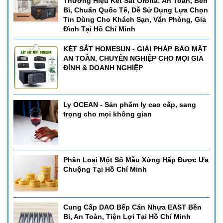
Thương Hiệu Két Sắt Orbita: An Toàn, Bền
Bỉ, Chuẩn Quốc Tế, Dễ Sử Dụng Lựa Chọn
Tin Dùng Cho Khách Sạn, Văn Phòng, Gia
Đình Tại Hồ Chí Minh
KÉT SẮT HOMESUN - GIẢI PHÁP BẢO MẬT
AN TOÀN, CHUYÊN NGHIỆP CHO MỌI GIA
ĐÌNH & DOANH NGHIỆP
Ly OCEAN - Sản phẩm ly cao cấp, sang
trọng cho mọi không gian
Phân Loại Một Số Mẫu Xửng Hấp Được Ưa
Chuộng Tại Hồ Chí Minh
Cung Cấp DAO Bếp Cán Nhựa EAST Bền
Bỉ, An Toàn, Tiện Lợi Tại Hồ Chí Minh