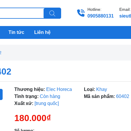
Hotline:
Email:
0905880131
sieu
Tin tức
Liên hệ
2
402
Thương hiệu:
Elec Horeca
Loại:
Khay
Tình trạng:
Còn hàng
Mã sản phẩm:
60402
Xuất xứ:
[trung quốc]
180.000₫
Số lượng: