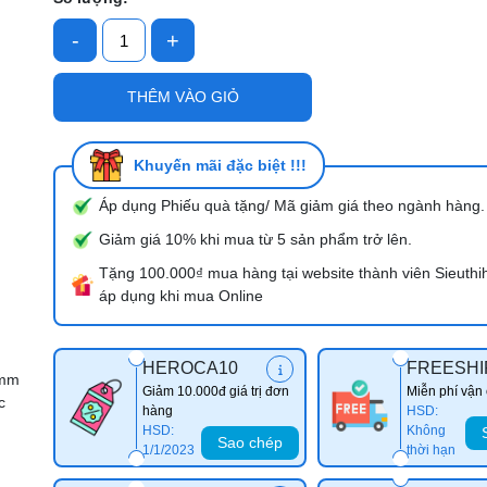
-
+
Mã giảm giá:
THÊM VÀO GIỎ
Ngày hết hạn:
Điều kiện:
Khuyến mãi đặc biệt !!!
Áp dụng Phiếu quà tặng/ Mã giảm giá theo ngành hàng.
Giảm giá 10% khi mua từ 5 sản phẩm trở lên.
Tặng 100.000₫ mua hàng tại website thành viên Sieuthi
áp dụng khi mua Online
HEROCA10
FREESHI
0mm
Giảm 10.000đ giá trị đơn
Miễn phí vận
c
hàng
HSD:
HSD:
Không
Sao chép
1/1/2023
thời hạn