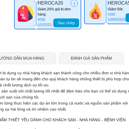
HEROCA20
HEROCA
Giảm 20% giá trị đơn
Giảm 50k
hàng
HSD:
HSD:
10/05/2023
Sao chép
1/1/2023
ƯỚNG DẪN MUA HÀNG
ĐÁNH GIÁ SẢN PHẨM
ết bị dụng cụ nhà hàng khách sạn thành công cho nhiều đơn vị nhà hà
oàn tự tin sẽ mang đến cho quý khách hàng những thiết bị phù hợp ch
 chất lượng dịch vụ tối ưu.
 sản xuất với chất lượng tốt nhất để đảm bảo cho bạn có thể sử dụng
ch sạn của chúng tôi.
ệm từng thực hiện các dự án lớn trong cả nước và nguồn sản phẩm với
 sự hài lòng và tín nhiệm cao nhất.
PHẨM THIẾT YẾU DÀNH CHO KHÁCH SẠN - NHÀ HÀNG - BỆNH VIỆN