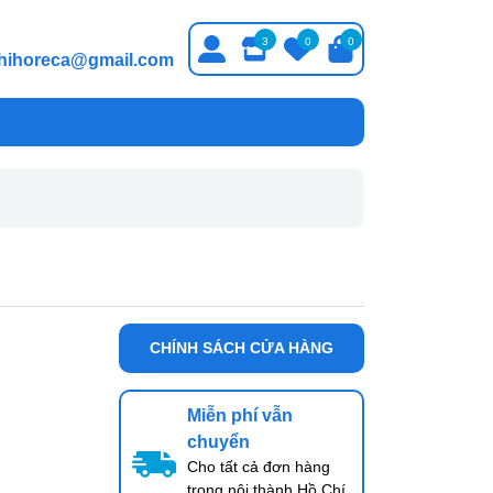
3
0
0
thihoreca@gmail.com
CHÍNH SÁCH CỬA HÀNG
Miễn phí vẫn
chuyển
Cho tất cả đơn hàng
trong nội thành Hồ Chí