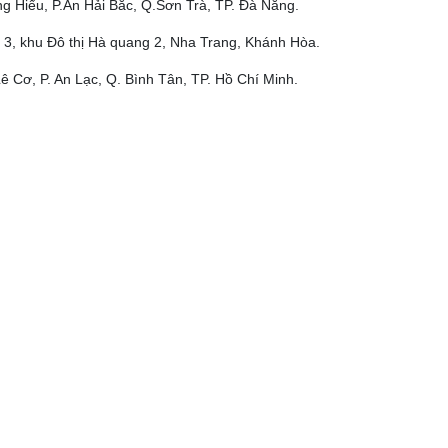
g Hiểu, P.An Hải Bắc, Q.Sơn Trà, TP. Đà Nẵng.
 3, khu Đô thị Hà quang 2, Nha Trang, Khánh Hòa.
ê Cơ, P. An Lạc, Q. Bình Tân, TP. Hồ Chí Minh.