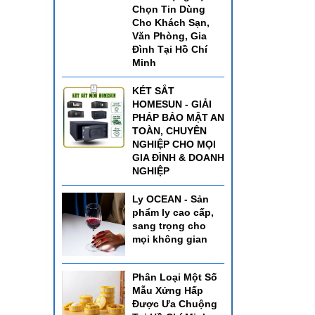
Chọn Tin Dùng
Cho Khách Sạn,
Văn Phòng, Gia
Đình Tại Hồ Chí
Minh
KÉT SẮT
HOMESUN - GIẢI
PHÁP BẢO MẬT AN
TOÀN, CHUYÊN
NGHIỆP CHO MỌI
GIA ĐÌNH & DOANH
NGHIỆP
Ly OCEAN - Sản
phẩm ly cao cấp,
sang trọng cho
mọi không gian
Phân Loại Một Số
Mẫu Xửng Hấp
Được Ưa Chuộng