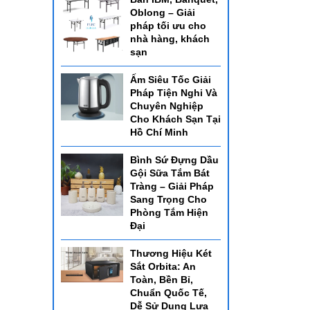
Oblong – Giải
pháp tối ưu cho
nhà hàng, khách
sạn
Ấm Siêu Tốc Giải
Pháp Tiện Nghi Và
Chuyên Nghiệp
Cho Khách Sạn Tại
Hồ Chí Minh
Bình Sứ Đựng Dầu
Gội Sữa Tắm Bát
Tràng – Giải Pháp
Sang Trọng Cho
Phòng Tắm Hiện
Đại
Thương Hiệu Két
Sắt Orbita: An
Toàn, Bền Bỉ,
Chuẩn Quốc Tế,
Dễ Sử Dụng Lựa