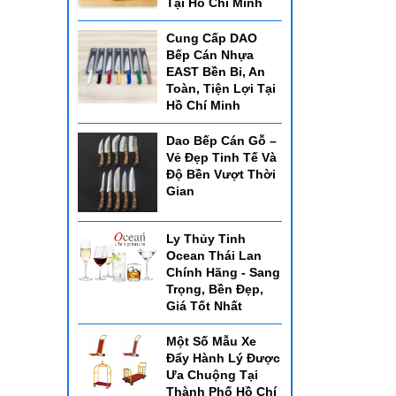
Tại Hồ Chí Minh
Cung Cấp DAO
Bếp Cán Nhựa
EAST Bền Bỉ, An
Toàn, Tiện Lợi Tại
Hồ Chí Minh
Dao Bếp Cán Gỗ –
Vẻ Đẹp Tinh Tế Và
Độ Bền Vượt Thời
Gian
Ly Thủy Tinh
Ocean Thái Lan
Chính Hãng - Sang
Trọng, Bền Đẹp,
Giá Tốt Nhất
Một Số Mẫu Xe
Đẩy Hành Lý Được
Ưa Chuộng Tại
Thành Phố Hồ Chí