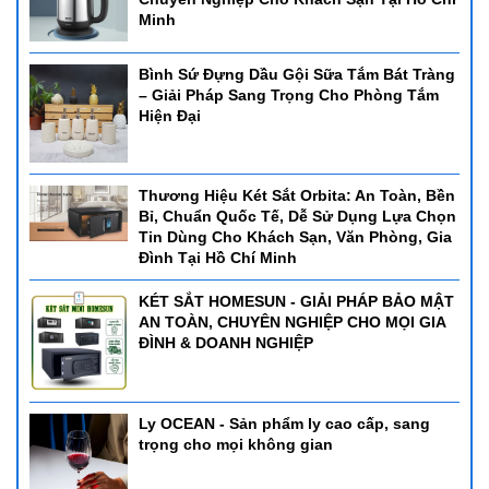
Minh
Bình Sứ Đựng Dầu Gội Sữa Tắm Bát Tràng
– Giải Pháp Sang Trọng Cho Phòng Tắm
Hiện Đại
Thương Hiệu Két Sắt Orbita: An Toàn, Bền
Bỉ, Chuẩn Quốc Tế, Dễ Sử Dụng Lựa Chọn
Tin Dùng Cho Khách Sạn, Văn Phòng, Gia
Đình Tại Hồ Chí Minh
KÉT SẮT HOMESUN - GIẢI PHÁP BẢO MẬT
AN TOÀN, CHUYÊN NGHIỆP CHO MỌI GIA
ĐÌNH & DOANH NGHIỆP
Ly OCEAN - Sản phẩm ly cao cấp, sang
trọng cho mọi không gian