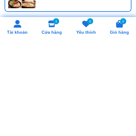
3
0
0
SẢN PHẨM LIÊN QUAN
Tài khoản
Cửa hàng
Yêu thích
Giỏ hàng
Khay tròn có tay cầm
Khay tròn có tay cầm
ZPSA-009
ZPSA-008
160.000₫
140.000₫