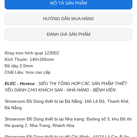
MÔ TẢ SẢN PHẨM
HƯỚNG DẪN MUA HÀNG
ĐÁNH GIÁ SẢN PHẨM
Khay inox hình quạt 123002
Kích Thước: 140×265mm
Độ dày 2.0mm
Chất Liệu: Inox cao cấp
ELEC - Horeca
: SIÊU THỊ TỔNG HỢP CÁC SẢN PHẨM THIẾT
YẾU DÀNH CHO KHÁCH SẠN - NHÀ HÀNG - BỆNH VIỆN
Showroom Đồ Dùng thiết bị tại Đà Nẵng: 166 Lê Độ, Thanh Khê,
Đà Nẵng
Showroom Đồ Dùng thiết bị tại Nha trang: Đường số 3, khu Đô thị
Hà quang 2, Nha Trang, Khánh Hòa
Showroom Đồ Dùng thiết bị tại Hồ Chí Minh:- 44/14 Lê Cơ, P. An