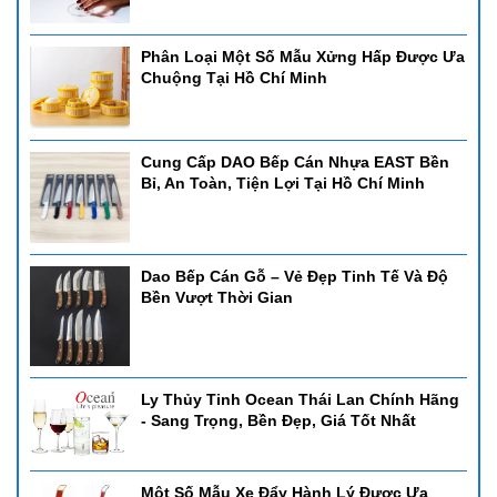
Phân Loại Một Số Mẫu Xửng Hấp Được Ưa
Chuộng Tại Hồ Chí Minh
Cung Cấp DAO Bếp Cán Nhựa EAST Bền
Bỉ, An Toàn, Tiện Lợi Tại Hồ Chí Minh
Dao Bếp Cán Gỗ – Vẻ Đẹp Tinh Tế Và Độ
Bền Vượt Thời Gian
Ly Thủy Tinh Ocean Thái Lan Chính Hãng
- Sang Trọng, Bền Đẹp, Giá Tốt Nhất
Một Số Mẫu Xe Đẩy Hành Lý Được Ưa