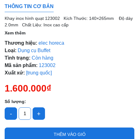
THÔNG TIN CƠ BẢN
Mã giảm giá:
Khay inox hình quạt 123002 Kích Thước: 140×265mm Độ dày
Ngày hết hạn:
2.0mm Chất Liệu: Inox cao cấp
Xem thêm
Điều kiện:
Thương hiệu:
elec horeca
Loại:
Dụng cụ Buffet
Tình trạng:
Còn hàng
Mã sản phẩm:
123002
Xuất xứ:
[trung quốc]
1.600.000₫
Số lượng:
-
+
THÊM VÀO GIỎ