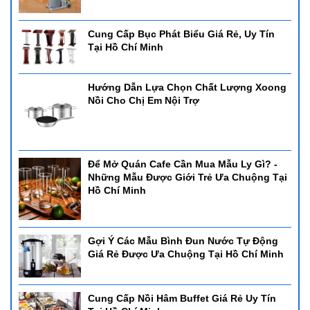
Cung Cấp Bục Phát Biểu Giá Rẻ, Uy Tín
Tại Hồ Chí Minh
Hướng Dẫn Lựa Chọn Chất Lượng Xoong
Nồi Cho Chị Em Nội Trợ
Để Mở Quán Cafe Cần Mua Mẫu Ly Gì? -
Những Mẫu Được Giới Trẻ Ưa Chuộng Tại
Hồ Chí Minh
Gợi Ý Các Mẫu Bình Đun Nước Tự Động
Giá Rẻ Được Ưa Chuộng Tại Hồ Chí Minh
Cung Cấp Nồi Hâm Buffet Giá Rẻ Uy Tín