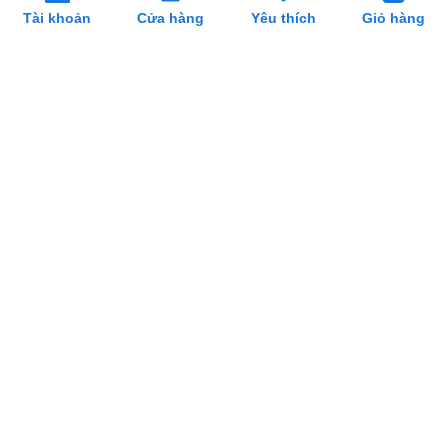
Sở KHĐT TP Đà Nẵng
Tài khoản
Cửa hàng
Yêu thích
Giỏ hàng
- Địa chỉ: 59 Lê Phụng Hiểu, P. An Hải, TP. Đà Nẵng
- Showroom Thiết bị Khách sạn tại Đà Nẵng: 166 Lệ Độ,Phường
Thanh Khê, TP. Đà Nẵng.
Điện thoại:
0905880131
Email:
sieuthihoreca@gmail.com
Liên kết sàn
Mạng xã hội
Hình thức thanh toán