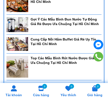
Hồ Chí Minh
Gợi Ý Các Mẫu Bình Đun Nước Tự Động
Giá Rẻ Được Ưa Chuộng Tại Hồ Chí Minh
Cung Cấp Nồi Hâm Buffet Giá Rẻ Uy Tín
Tại Hồ Chí Minh
Top Các Mẫu Bình Rót Nước Được Giá Rẻ
Ưa Chuộng Tại Hồ Chí Minh
Cung Cấp Khay Cơm Giá Rẻ, Uy Tín Tại Hồ
3
0
0
Chí Minh
Tài khoản
Cửa hàng
Yêu thích
Giỏ hàng