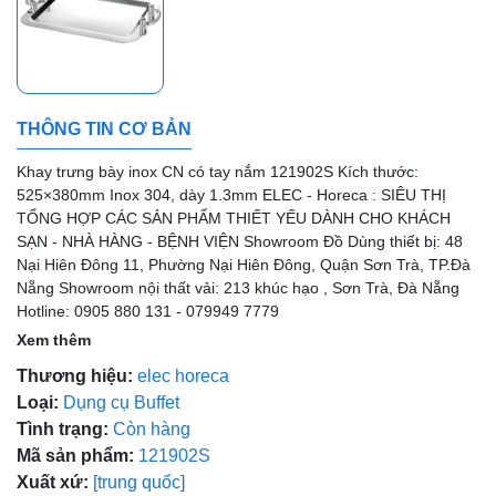
Mã giảm giá:
Ngày hết hạn:
Điều kiện:
THÔNG TIN CƠ BẢN
Khay trưng bày inox CN có tay nắm 121902S Kích thước:
525×380mm Inox 304, dày 1.3mm ELEC - Horeca : SIÊU THỊ
TỔNG HỢP CÁC SẢN PHẨM THIẾT YẾU DÀNH CHO KHÁCH
SẠN - NHÀ HÀNG - BỆNH VIỆN Showroom Đồ Dùng thiết bị: 48
Nại Hiên Đông 11, Phường Nại Hiên Đông, Quận Sơn Trà, TP.Đà
Nẵng Showroom nội thất vải: 213 khúc hạo , Sơn Trà, Đà Nẵng
Hotline: 0905 880 131 - 079949 7779
Xem thêm
Thương hiệu:
elec horeca
Loại:
Dụng cụ Buffet
Tình trạng:
Còn hàng
Mã sản phẩm:
121902S
Xuất xứ:
[trung quốc]