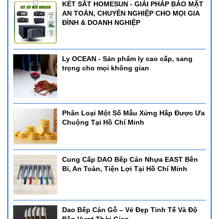
KÉT SẮT HOMESUN - GIẢI PHÁP BẢO MẬT
AN TOÀN, CHUYÊN NGHIỆP CHO MỌI GIA
ĐÌNH & DOANH NGHIỆP
Ly OCEAN - Sản phẩm ly cao cấp, sang
trọng cho mọi không gian
Phân Loại Một Số Mẫu Xửng Hấp Được Ưa
Chuộng Tại Hồ Chí Minh
Cung Cấp DAO Bếp Cán Nhựa EAST Bền
Bỉ, An Toàn, Tiện Lợi Tại Hồ Chí Minh
Dao Bếp Cán Gỗ – Vẻ Đẹp Tinh Tế Và Độ