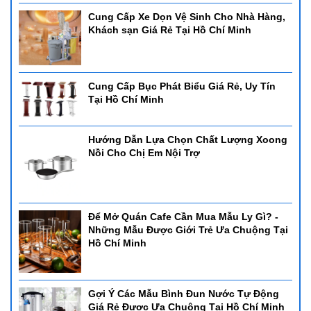
Cung Cấp Xe Dọn Vệ Sinh Cho Nhà Hàng,
Khách sạn Giá Rẻ Tại Hồ Chí Minh
Cung Cấp Bục Phát Biểu Giá Rẻ, Uy Tín
Tại Hồ Chí Minh
Hướng Dẫn Lựa Chọn Chất Lượng Xoong
Nồi Cho Chị Em Nội Trợ
Để Mở Quán Cafe Cần Mua Mẫu Ly Gì? -
Những Mẫu Được Giới Trẻ Ưa Chuộng Tại
Hồ Chí Minh
Gợi Ý Các Mẫu Bình Đun Nước Tự Động
Giá Rẻ Được Ưa Chuộng Tại Hồ Chí Minh