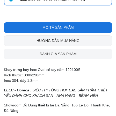
MÔ TẢ SẢN PHẨM
HƯỚNG DẪN MUA HÀNG
ĐÁNH GIÁ SẢN PHẨM
Khay trưng bày inox Oval có tay nắm 122100S
Kích thước: 390×290mm
Inox 304, dày 1.3mm
ELEC - Horeca
: SIÊU THỊ TỔNG HỢP CÁC SẢN PHẨM THIẾT
YẾU DÀNH CHO KHÁCH SẠN - NHÀ HÀNG - BỆNH VIỆN
Showroom Đồ Dùng thiết bị tại Đà Nẵng: 166 Lê Độ, Thanh Khê,
Đà Nẵng