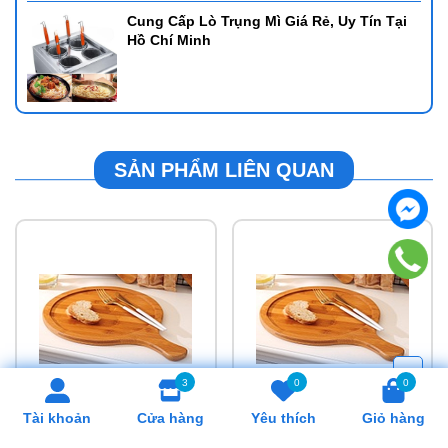
Cung Cấp Lò Trụng Mì Giá Rẻ, Uy Tín Tại
Hồ Chí Minh
SẢN PHẨM LIÊN QUAN
3
0
0
Tài khoản
Cửa hàng
Yêu thích
Giỏ hàng
Khay tròn có tay cầm
Khay tròn có tay cầm