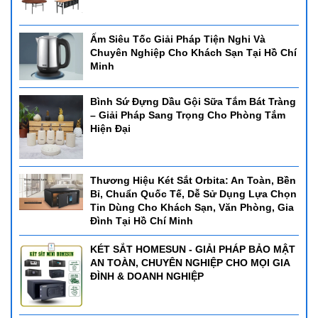
Ấm Siêu Tốc Giải Pháp Tiện Nghi Và
Chuyên Nghiệp Cho Khách Sạn Tại Hồ Chí
Minh
Bình Sứ Đựng Dầu Gội Sữa Tắm Bát Tràng
– Giải Pháp Sang Trọng Cho Phòng Tắm
Hiện Đại
Thương Hiệu Két Sắt Orbita: An Toàn, Bền
Bỉ, Chuẩn Quốc Tế, Dễ Sử Dụng Lựa Chọn
Tin Dùng Cho Khách Sạn, Văn Phòng, Gia
Đình Tại Hồ Chí Minh
KÉT SẮT HOMESUN - GIẢI PHÁP BẢO MẬT
AN TOÀN, CHUYÊN NGHIỆP CHO MỌI GIA
ĐÌNH & DOANH NGHIỆP