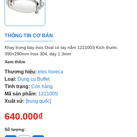
Mã giảm giá:
Ngày hết hạn:
THÔNG TIN CƠ BẢN
Điều kiện:
Khay trưng bày inox Oval có tay nắm 122100S Kích thước:
390×290mm Inox 304, dày 1.3mm
Xem thêm
Thương hiệu:
elec horeca
Loại:
Dụng cụ Buffet
Tình trạng:
Còn hàng
Mã sản phẩm:
122100S
Xuất xứ:
[trung quốc]
640.000₫
Số lượng: