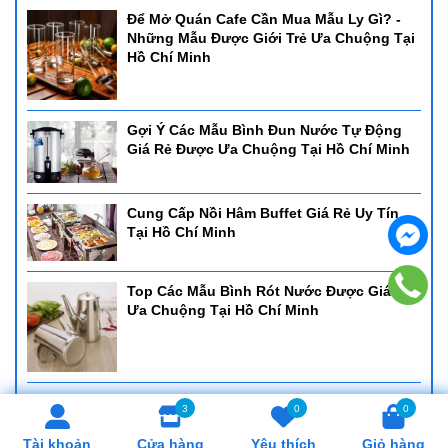
Để Mở Quán Cafe Cần Mua Mẫu Ly Gì? -
Những Mẫu Được Giới Trẻ Ưa Chuộng Tại
Hồ Chí Minh
Gợi Ý Các Mẫu Bình Đun Nước Tự Động
Giá Rẻ Được Ưa Chuộng Tại Hồ Chí Minh
Cung Cấp Nồi Hâm Buffet Giá Rẻ Uy Tín
Tại Hồ Chí Minh
Top Các Mẫu Bình Rót Nước Được Giá Rẻ
Ưa Chuộng Tại Hồ Chí Minh
Cung Cấp Khay Cơm Giá Rẻ, Uy Tín Tại Hồ
3
0
0
Chí Minh
Tài khoản
Cửa hàng
Yêu thích
Giỏ hàng