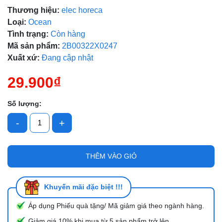
Ngày hết hạn:
Thương hiệu:
elec horeca
Loại:
Ocean
Điều kiện:
Tình trạng:
Còn hàng
Mã sản phẩm:
2B00322X0247
Xuất xứ:
Đang cập nhật
29.900₫
Số lượng:
-
+
THÊM VÀO GIỎ
Khuyến mãi đặc biệt !!!
Áp dụng Phiếu quà tặng/ Mã giảm giá theo ngành hàng.
Giảm giá 10% khi mua từ 5 sản phẩm trở lên.