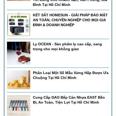
Đình Tại Hồ Chí Minh
KÉT SẮT HOMESUN - GIẢI PHÁP BẢO MẬT
AN TOÀN, CHUYÊN NGHIỆP CHO MỌI GIA
ĐÌNH & DOANH NGHIỆP
Ly OCEAN - Sản phẩm ly cao cấp, sang
trọng cho mọi không gian
Phân Loại Một Số Mẫu Xửng Hấp Được Ưa
Chuộng Tại Hồ Chí Minh
Cung Cấp DAO Bếp Cán Nhựa EAST Bền
Bỉ, An Toàn, Tiện Lợi Tại Hồ Chí Minh