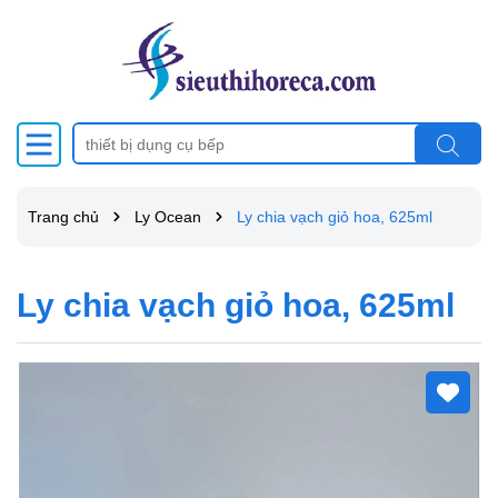
Trang chủ
Ly Ocean
Ly chia vạch giỏ hoa, 625ml
Ly chia vạch giỏ hoa, 625ml