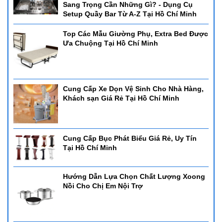
Sang Trọng Cần Những Gì? - Dụng Cụ
Setup Quầy Bar Từ A-Z Tại Hồ Chí Minh
Top Các Mẫu Giường Phụ, Extra Bed Được
Ưa Chuộng Tại Hồ Chí Minh
Cung Cấp Xe Dọn Vệ Sinh Cho Nhà Hàng,
Khách sạn Giá Rẻ Tại Hồ Chí Minh
Cung Cấp Bục Phát Biểu Giá Rẻ, Uy Tín
Tại Hồ Chí Minh
Hướng Dẫn Lựa Chọn Chất Lượng Xoong
Nồi Cho Chị Em Nội Trợ