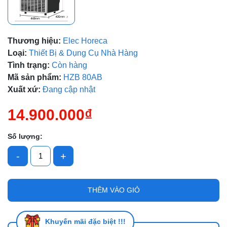
Thương hiệu:
Elec Horeca
Loại:
Thiết Bị & Dụng Cụ Nhà Hàng
Tình trạng:
Còn hàng
Mã sản phẩm:
HZB 80AB
Mã giảm giá:
Xuất xứ:
Đang cập nhật
Ngày hết hạn:
14.900.000₫
Điều kiện:
Số lượng:
-
+
THÊM VÀO GIỎ
Khuyến mãi đặc biệt !!!