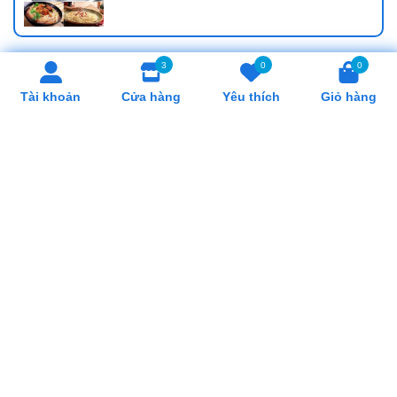
3
0
0
SẢN PHẨM LIÊN QUAN
Tài khoản
Cửa hàng
Yêu thích
Giỏ hàng
Máy Làm Đá Hicon HZB
Máy Làm Đá Hicon HZB
60AB
50AB
13.500.000₫
12.500.000₫