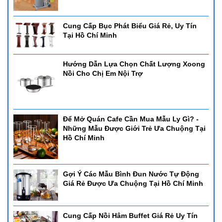
Cung Cấp Bục Phát Biểu Giá Rẻ, Uy Tín
Tại Hồ Chí Minh
Hướng Dẫn Lựa Chọn Chất Lượng Xoong
Nồi Cho Chị Em Nội Trợ
Để Mở Quán Cafe Cần Mua Mẫu Ly Gì? -
Những Mẫu Được Giới Trẻ Ưa Chuộng Tại
Hồ Chí Minh
Gợi Ý Các Mẫu Bình Đun Nước Tự Động
Giá Rẻ Được Ưa Chuộng Tại Hồ Chí Minh
Cung Cấp Nồi Hâm Buffet Giá Rẻ Uy Tín