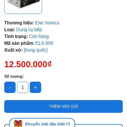
Thương hiệu:
Elec horeca
Loại:
Dụng cụ bếp
Tình trạng:
Còn hàng
Mã sản phẩm:
ELS-600
Xuất xứ:
[trung quốc]
12.500.000₫
Mã giảm giá:
Số lượng:
Ngày hết hạn:
-
+
Điều kiện:
THÊM VÀO GIỎ
Khuyến mãi đặc biệt !!!