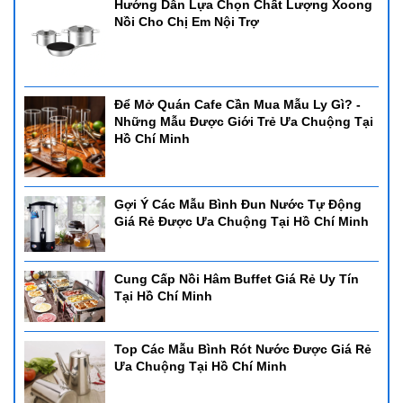
Hướng Dẫn Lựa Chọn Chất Lượng Xoong
Nồi Cho Chị Em Nội Trợ
Để Mở Quán Cafe Cần Mua Mẫu Ly Gì? -
Những Mẫu Được Giới Trẻ Ưa Chuộng Tại
Hồ Chí Minh
Gợi Ý Các Mẫu Bình Đun Nước Tự Động
Giá Rẻ Được Ưa Chuộng Tại Hồ Chí Minh
Cung Cấp Nồi Hâm Buffet Giá Rẻ Uy Tín
Tại Hồ Chí Minh
Top Các Mẫu Bình Rót Nước Được Giá Rẻ
Ưa Chuộng Tại Hồ Chí Minh