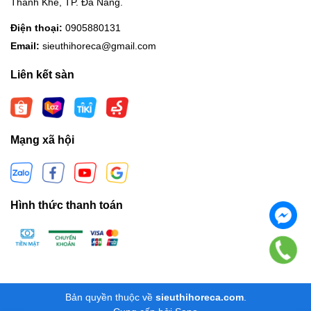
Thanh Khê, TP. Đà Nẵng.
Điện thoại:
0905880131
Email:
sieuthihoreca@gmail.com
Liên kết sàn
Mạng xã hội
Hình thức thanh toán
Bản quyền thuộc về
sieuthihoreca.com
.