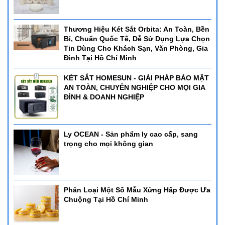
Thương Hiệu Két Sắt Orbita: An Toàn, Bền
Bỉ, Chuẩn Quốc Tế, Dễ Sử Dụng Lựa Chọn
Tin Dùng Cho Khách Sạn, Văn Phòng, Gia
Đình Tại Hồ Chí Minh
KÉT SẮT HOMESUN - GIẢI PHÁP BẢO MẬT
AN TOÀN, CHUYÊN NGHIỆP CHO MỌI GIA
ĐÌNH & DOANH NGHIỆP
Ly OCEAN - Sản phẩm ly cao cấp, sang
trọng cho mọi không gian
Phân Loại Một Số Mẫu Xửng Hấp Được Ưa
Chuộng Tại Hồ Chí Minh