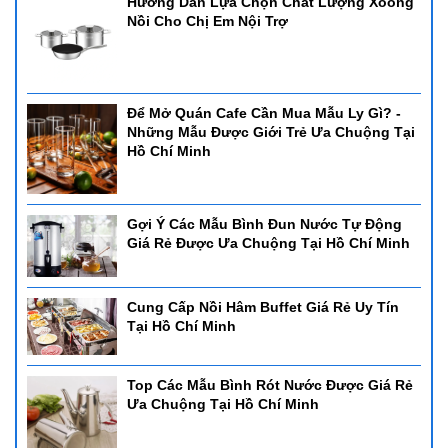
Hướng Dẫn Lựa Chọn Chất Lượng Xoong
Nồi Cho Chị Em Nội Trợ
Để Mở Quán Cafe Cần Mua Mẫu Ly Gì? -
Những Mẫu Được Giới Trẻ Ưa Chuộng Tại
Hồ Chí Minh
Gợi Ý Các Mẫu Bình Đun Nước Tự Động
Giá Rẻ Được Ưa Chuộng Tại Hồ Chí Minh
Cung Cấp Nồi Hâm Buffet Giá Rẻ Uy Tín
Tại Hồ Chí Minh
Top Các Mẫu Bình Rót Nước Được Giá Rẻ
Ưa Chuộng Tại Hồ Chí Minh