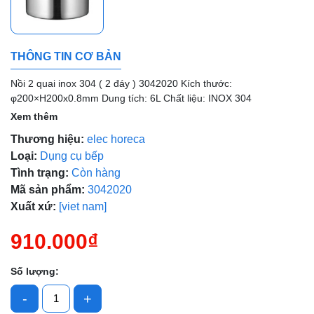
THÔNG TIN CƠ BẢN
Mã giảm giá:
Nồi 2 quai inox 304 ( 2 đáy ) 3042020 Kích thước:
φ200×H200x0.8mm Dung tích: 6L Chất liệu: INOX 304
Ngày hết hạn:
Xem thêm
Điều kiện:
Thương hiệu:
elec horeca
Loại:
Dụng cụ bếp
Tình trạng:
Còn hàng
Mã sản phẩm:
3042020
Xuất xứ:
[viet nam]
910.000₫
Số lượng:
-
+