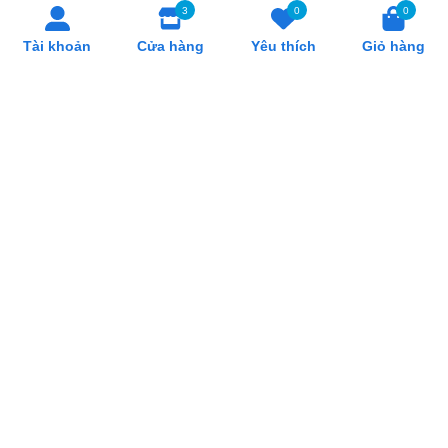
3
0
0
Tài khoản
Cửa hàng
Yêu thích
Giỏ hàng
Bộ nồi Inox liền khối Elmich
Nồi 2 quai inox ( 2 đáy )
Hera EL-8135IN
101101 (φ200×H200)
2.050.000₫
730.000₫