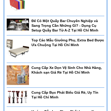
Để Có Một Quấy Bar Chuyên Nghiệp và
Sang Trọng Cần Những Gì? - Dụng Cụ
Setup Quầy Bar Từ A-Z Tại Hồ Chí Minh
Top Các Mẫu Giường Phụ, Extra Bed Được
Ưa Chuộng Tại Hồ Chí Minh
Cung Cấp Xe Dọn Vệ Sinh Cho Nhà Hàng,
Khách sạn Giá Rẻ Tại Hồ Chí Minh
Cung Cấp Bục Phát Biểu Giá Rẻ, Uy Tín
Tại Hồ Chí Minh