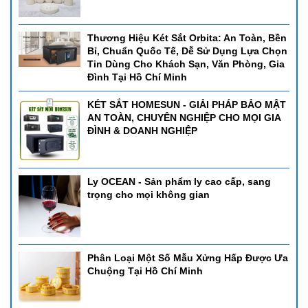
Thương Hiệu Két Sắt Orbita: An Toàn, Bền
Bỉ, Chuẩn Quốc Tế, Dễ Sử Dụng Lựa Chọn
Tin Dùng Cho Khách Sạn, Văn Phòng, Gia
Đình Tại Hồ Chí Minh
KÉT SẮT HOMESUN - GIẢI PHÁP BẢO MẬT
AN TOÀN, CHUYÊN NGHIỆP CHO MỌI GIA
ĐÌNH & DOANH NGHIỆP
Ly OCEAN - Sản phẩm ly cao cấp, sang
trọng cho mọi không gian
Phân Loại Một Số Mẫu Xửng Hấp Được Ưa
Chuộng Tại Hồ Chí Minh