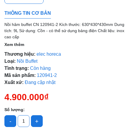
Mã giảm giá:
THÔNG TIN CƠ BẢN
Ngày hết hạn:
Nồi hâm buffet CN 120941-2 Kích thước: 630*430*430mm Dung
tích: 9L Sử dụng: Cồn - có thể sử dụng bảng điện Chất liệu: inox
Điều kiện:
cao cấp
Xem thêm
Thương hiệu:
elec horeca
Loại:
Nồi Buffet
Tình trạng:
Còn hàng
Mã sản phẩm:
120941-2
Xuất xứ:
Đang cập nhật
4.900.000₫
Số lượng:
-
+