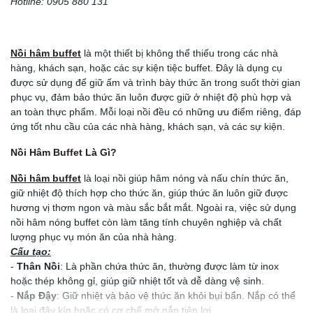
Hotline: 0905 880 131
Nồi hâm buffet
là một thiết bị không thể thiếu trong các nhà
hàng, khách sạn, hoặc các sự kiện tiệc buffet. Đây là dụng cụ
được sử dụng để giữ ấm và trình bày thức ăn trong suốt thời gian
phục vụ, đảm bảo thức ăn luôn được giữ ở nhiệt độ phù hợp và
an toàn thực phẩm. Mỗi loại nồi đều có những ưu điểm riêng, đáp
ứng tốt nhu cầu của các nhà hàng, khách sạn, và các sự kiện.
Nồi Hâm Buffet Là Gì?
Nồi hâm buffet
là loại nồi giúp hâm nóng và nấu chín thức ăn,
giữ nhiệt độ thích hợp cho thức ăn, giúp thức ăn luôn giữ được
hương vị thơm ngon và màu sắc bắt mắt. Ngoài ra, việc sử dụng
nồi hâm nóng buffet còn làm tăng tính chuyên nghiệp và chất
lượng phục vụ món ăn của nhà hàng.
Cấu tạo:
-
Thân Nồi
: Là phần chứa thức ăn, thường được làm từ inox
hoặc thép không gỉ, giúp giữ nhiệt tốt và dễ dàng vệ sinh.
-
Nắp Đậy
: Giữ nhiệt và bảo vệ thức ăn khỏi bụi bẩn. Nắp có thể
là loại đậy kín hoặc có cơ chế mở nắp tiện lợi.