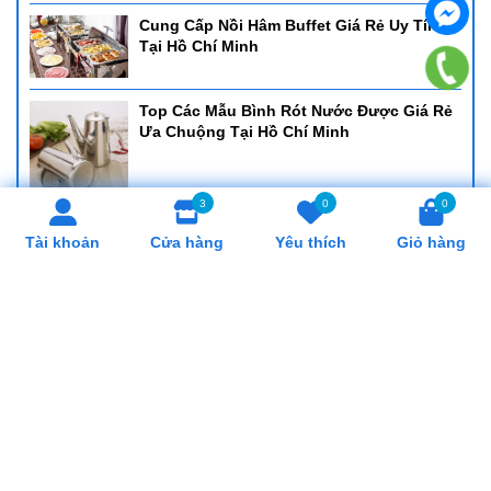
Cung Cấp Nồi Hâm Buffet Giá Rẻ Uy Tín
Tại Hồ Chí Minh
Top Các Mẫu Bình Rót Nước Được Giá Rẻ
Ưa Chuộng Tại Hồ Chí Minh
3
0
0
Cung Cấp Khay Cơm Giá Rẻ, Uy Tín Tại Hồ
Tài khoản
Cửa hàng
Yêu thích
Giỏ hàng
Chí Minh
Cung Cấp Cân Nhơn Hoá Giá Rẻ, Uy Tín
Tại Hồ Chí Minh
Cung Cấp Lò Trụng Mì Giá Rẻ, Uy Tín Tại