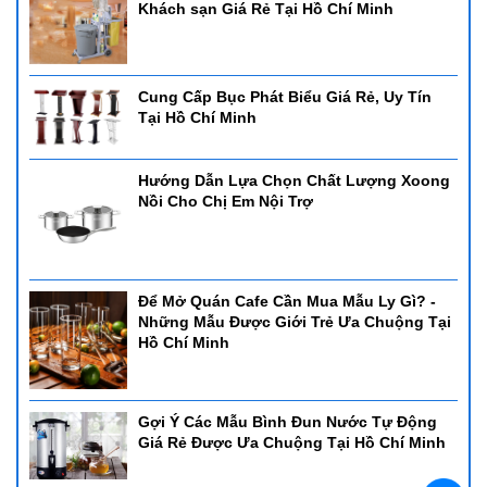
Khách sạn Giá Rẻ Tại Hồ Chí Minh
uy tín tại hồ chí minh
nồi hâm buffet tại hồ chí minh
Cung Cấp Bục Phát Biểu Giá Rẻ, Uy Tín
Tại Hồ Chí Minh
Hướng Dẫn Lựa Chọn Chất Lượng Xoong
Nồi Cho Chị Em Nội Trợ
Để Mở Quán Cafe Cần Mua Mẫu Ly Gì? -
Những Mẫu Được Giới Trẻ Ưa Chuộng Tại
Hồ Chí Minh
Gợi Ý Các Mẫu Bình Đun Nước Tự Động
Giá Rẻ Được Ưa Chuộng Tại Hồ Chí Minh