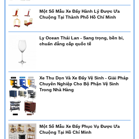
Một Số Mẫu Xe Đẩy Hành Lý Được Ưa
Chuộng Tại Thành Phố Hồ Chí Minh
Ly Ocean Thái Lan - Sang trọng, bền bỉ,
chuẩn đẳng cấp quốc tế
Xe Thu Dọn Và Xe Đẩy Vệ Sinh - Giải Pháp
Chuyên Nghiệp Cho Bộ Phận Vệ Sinh
Nồi Hâm Buffet Nắp Kính
Trong Nhà Hàng
Dòng nồi buffet nắp kính thường được sử dụng trong các nhà
hàng khách sạn cao cấp, chúng thiết kế đẹp sang trọng và thực
khách có thể nhìn thấy thức ăn bên trong nồi thông qua nắp kính.
Nắp nồi có gắn bộ trợ lực nên việc đóng mở nắp diễn ra khá nhẹ
nhàng và êm ái
Một Số Mẫu Xe Đẩy Phục Vụ Được Ưa
1. Nồi hâm buffet CN DC817L
Chuộng Tại Hồ Chí Minh
- Nồi hâm buffet CN DC817L