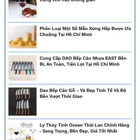
Nồi hâm buffet nắp inox là lựa chọn yêu thích của nhiều nhà hàng
khách sạn phục vụ theo kiểu bình dân. Với thiết kế chắc chắn
khung inox dày và nắp dậy đóng mở dể dàng, nồi có thể dụng
dụng điện hoặc cồn để hâm nóng thức ăn.
Phân Loại Một Số Mẫu Xửng Hấp Được Ưa
1. Nồi hâm buffet CN 121201-2
Chuộng Tại Hồ Chí Minh
- Nồi hâm buffet CN 121201-2
- Kích thước: 635*425*440mm
- Dung tích: 9L
Cung Cấp DAO Bếp Cán Nhựa EAST Bền
- Sử dụng: Cồn - có thể sử dụng bảng điện
Bỉ, An Toàn, Tiện Lợi Tại Hồ Chí Minh
- Chất liệu: inox cao cấp
2. Nồi hâm buffet CN ELEC HORECA833
Dao Bếp Cán Gỗ – Vẻ Đẹp Tinh Tế Và Độ
Bền Vượt Thời Gian
- Nồi hâm buffet CN ELEC HORECA833
- Kích thước: 600*370*330mm
- Dung tích: 9L
- Sử dụng: Cồn - có thể sử dụng bảng điện
- Chất liệu: inox cao cấp
Ly Thủy Tinh Ocean Thái Lan Chính Hãng
- Sang Trọng, Bền Đẹp, Giá Tốt Nhất