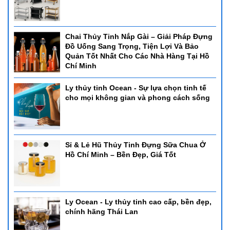
- Kích thước: 420*415*190mm
- Dung tích: 6L
- Chất liệu: inox cao cấp
Chai Thủy Tinh Nắp Gài – Giải Pháp Đựng
Đồ Uống Sang Trọng, Tiện Lợi Và Bảo
Quản Tốt Nhất Cho Các Nhà Hàng Tại Hồ
Chí Minh
Ly thủy tinh Ocean - Sự lựa chọn tinh tế
cho mọi không gian và phong cách sống
Sỉ & Lẻ Hũ Thủy Tinh Đựng Sữa Chua Ở
Hồ Chí Minh – Bền Đẹp, Giá Tốt
Ly Ocean - Ly thủy tinh cao cấp, bền đẹp,
chính hãng Thái Lan