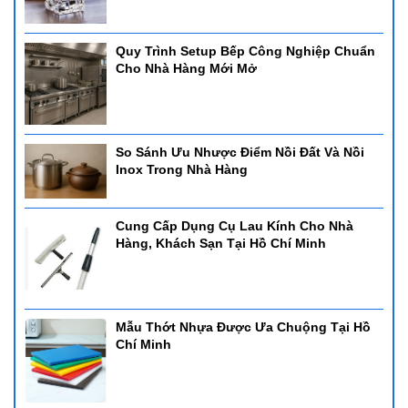
Quy Trình Setup Bếp Công Nghiệp Chuẩn
Cho Nhà Hàng Mới Mở
2. Nồi hâm buffet CN PC 126053L-2
- Nồi hâm buffet CN PC 126053L-2
- Kích thước: 635*425*440mm
- Dung tích: 9L Sử dụng: Cồn - có thể sử dụng bảng điện
- Chất liệu: inox cao cấp
So Sánh Ưu Nhược Điểm Nồi Đất Và Nồi
Inox Trong Nhà Hàng
Nồi Hâm Buffet Nắp PC
Cung Cấp Dụng Cụ Lau Kính Cho Nhà
Đây là mẫu nồi giá rẻ chuyên dùng để hâm và giữ ấm thức ăn
Hàng, Khách Sạn Tại Hồ Chí Minh
trong các nhà hàng hay quán ăn nhỏ, với khung nồi bằng inox và
nắp đậy nhựa PC tháo rời. Nhựa PC được biết đến là một loại
nhựa cao cấp, có màu trong suốt với tay cầm hình chữ U. Loại
nhựa này có khả năng chống va đập, chịu nhiệt tốt và độ bền cực
Mẫu Thớt Nhựa Được Ưa Chuộng Tại Hồ
cao. Ngoài ra, nhựa PC còn cực kỳ an toàn khi tiếp xúc với thực
Chí Minh
phẩm.
- Nồi hâm buffet CN nắp PC
- Có thể sử dụng 1, 2, 3 ngăn đồ ăn tùy chọn
- Kích thước: 600*370*330mm