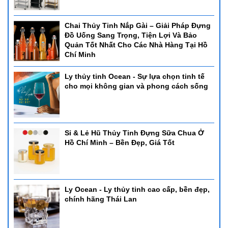
- Dung tích: 6L
- Chất liệu: inox cao cấp
Chai Thủy Tinh Nắp Gài – Giải Pháp Đựng
Đồ Uống Sang Trọng, Tiện Lợi Và Bảo
Quản Tốt Nhất Cho Các Nhà Hàng Tại Hồ
Chí Minh
Ly thủy tinh Ocean - Sự lựa chọn tinh tế
cho mọi không gian và phong cách sống
Sỉ & Lẻ Hũ Thủy Tinh Đựng Sữa Chua Ở
Hồ Chí Minh – Bền Đẹp, Giá Tốt
Ly Ocean - Ly thủy tinh cao cấp, bền đẹp,
chính hãng Thái Lan