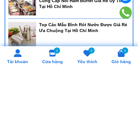
Cung Cấp Nồi Hâm Buffet Giá Rẻ Uy Tín
Tại Hồ Chí Minh
Top Các Mẫu Bình Rót Nước Được Giá Rẻ
Ưa Chuộng Tại Hồ Chí Minh
3
0
0
Cung Cấp Khay Cơm Giá Rẻ, Uy Tín Tại Hồ
Tài khoản
Cửa hàng
Yêu thích
Giỏ hàng
Chí Minh
Cung Cấp Cân Nhơn Hoá Giá Rẻ, Uy Tín
Tại Hồ Chí Minh
Cung Cấp Lò Trụng Mì Giá Rẻ, Uy Tín Tại
Hồ Chí Minh