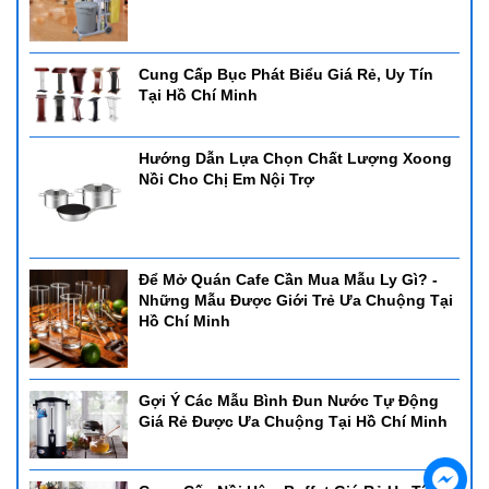
Cung Cấp Bục Phát Biểu Giá Rẻ, Uy Tín
Tại Hồ Chí Minh
Hướng Dẫn Lựa Chọn Chất Lượng Xoong
Nồi Cho Chị Em Nội Trợ
Để Mở Quán Cafe Cần Mua Mẫu Ly Gì? -
Những Mẫu Được Giới Trẻ Ưa Chuộng Tại
Hồ Chí Minh
Gợi Ý Các Mẫu Bình Đun Nước Tự Động
Giá Rẻ Được Ưa Chuộng Tại Hồ Chí Minh