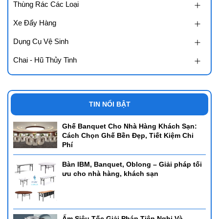
Thùng Rác Các Loại
Xe Đẩy Hàng
Dụng Cụ Vệ Sinh
Chai - Hũ Thủy Tinh
TIN NỔI BẬT
Ghế Banquet Cho Nhà Hàng Khách Sạn:
Cách Chọn Ghế Bền Đẹp, Tiết Kiệm Chi
Phí
Bàn IBM, Banquet, Oblong – Giải pháp tối
ưu cho nhà hàng, khách sạn
Ưa Điểm Của Nồi Hâm Buffet
- Chất Liệu Cao Cấp:
Phần lớn các nồi hâm buffet được làm từ
Ấm Siêu Tốc Giải Pháp Tiện Nghi Và