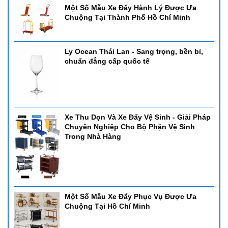
Một Số Mẫu Xe Đẩy Hành Lý Được Ưa
Chuộng Tại Thành Phố Hồ Chí Minh
Ly Ocean Thái Lan - Sang trọng, bền bỉ,
chuẩn đẳng cấp quốc tế
Xe Thu Dọn Và Xe Đẩy Vệ Sinh - Giải Pháp
Chuyên Nghiệp Cho Bộ Phận Vệ Sinh
Nồi Hâm Buffet Nắp Kính
Trong Nhà Hàng
Dòng nồi buffet nắp kính thường được sử dụng trong các nhà
hàng khách sạn cao cấp, chúng thiết kế đẹp sang trọng và thực
khách có thể nhìn thấy thức ăn bên trong nồi thông qua nắp kính.
Nắp nồi có gắn bộ trợ lực nên việc đóng mở nắp diễn ra khá nhẹ
nhàng và êm ái
Một Số Mẫu Xe Đẩy Phục Vụ Được Ưa
1. Nồi hâm buffet CN DC817L
Chuộng Tại Hồ Chí Minh
- Nồi hâm buffet CN DC817L
- Kích thước: 420*415*190mm