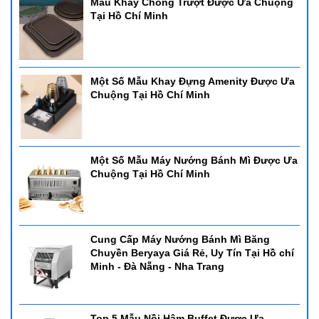
Mẫu Khay Chống Trượt Được Ưa Chuộng
- Sử dụng: Cồn - có thể sử dụng bảng điện
Tại Hồ Chí Minh
- Chất liệu: inox cao cấp
Một Số Mẫu Khay Đựng Amenity Được Ưa
Chuộng Tại Hồ Chí Minh
Một Số Mẫu Máy Nướng Bánh Mì Được Ưa
Chuộng Tại Hồ Chí Minh
Cung Cấp Máy Nướng Bánh Mì Băng
Chuyền Beryaya Giá Rẻ, Uy Tín Tại Hồ chí
Minh - Đà Nẵng - Nha Trang
Địa Chỉ Cung Cấp Nồi Hâm Buffet Nhà Hàng, Khách Sạn Uy
Top 5 Mẫu Nồi Hâm Buffet Được Ưa