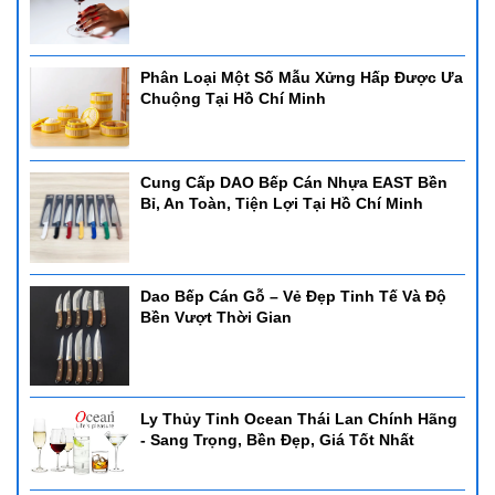
khách sạn phục vụ theo kiểu bình dân. Với thiết kế chắc chắn
khung inox dày và nắp dậy đóng mở dể dàng, nồi có thể dụng
dụng điện hoặc cồn để hâm nóng thức ăn.
Phân Loại Một Số Mẫu Xửng Hấp Được Ưa
1. Nồi hâm buffet CN 121201-2
Chuộng Tại Hồ Chí Minh
- Nồi hâm buffet CN 121201-2
- Kích thước: 635*425*440mm
- Dung tích: 9L
Cung Cấp DAO Bếp Cán Nhựa EAST Bền
- Sử dụng: Cồn - có thể sử dụng bảng điện
Bỉ, An Toàn, Tiện Lợi Tại Hồ Chí Minh
- Chất liệu: inox cao cấp
2. Nồi hâm buffet CN ELEC HORECA833
Dao Bếp Cán Gỗ – Vẻ Đẹp Tinh Tế Và Độ
Bền Vượt Thời Gian
- Nồi hâm buffet CN ELEC HORECA833
- Kích thước: 600*370*330mm
- Dung tích: 9L
- Sử dụng: Cồn - có thể sử dụng bảng điện
- Chất liệu: inox cao cấp
Ly Thủy Tinh Ocean Thái Lan Chính Hãng
- Sang Trọng, Bền Đẹp, Giá Tốt Nhất