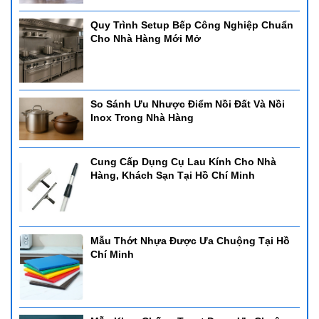
Quy Trình Setup Bếp Công Nghiệp Chuẩn
Cho Nhà Hàng Mới Mở
2. Nồi hâm buffet CN PC 126053L-2
- Nồi hâm buffet CN PC 126053L-2
- Kích thước: 635*425*440mm
- Dung tích: 9L Sử dụng: Cồn - có thể sử dụng bảng điện
- Chất liệu: inox cao cấp
So Sánh Ưu Nhược Điểm Nồi Đất Và Nồi
Inox Trong Nhà Hàng
Nồi Hâm Buffet Nắp PC
Cung Cấp Dụng Cụ Lau Kính Cho Nhà
Đây là mẫu nồi giá rẻ chuyên dùng để hâm và giữ ấm thức ăn
Hàng, Khách Sạn Tại Hồ Chí Minh
trong các nhà hàng hay quán ăn nhỏ, với khung nồi bằng inox và
nắp đậy nhựa PC tháo rời. Nhựa PC được biết đến là một loại
nhựa cao cấp, có màu trong suốt với tay cầm hình chữ U. Loại
nhựa này có khả năng chống va đập, chịu nhiệt tốt và độ bền cực
Mẫu Thớt Nhựa Được Ưa Chuộng Tại Hồ
cao. Ngoài ra, nhựa PC còn cực kỳ an toàn khi tiếp xúc với thực
Chí Minh
phẩm.
- Nồi hâm buffet CN nắp PC
- Có thể sử dụng 1, 2, 3 ngăn đồ ăn tùy chọn
- Kích thước: 600*370*330mm
- Dung tích: 9L