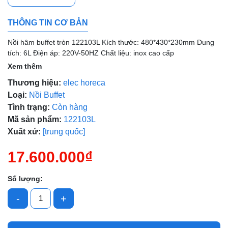
Mã giảm giá:
THÔNG TIN CƠ BẢN
Ngày hết hạn:
Nồi hâm buffet tròn 122103L Kích thước: 480*430*230mm Dung
tích: 6L Điện áp: 220V-50HZ Chất liệu: inox cao cấp
Điều kiện:
Xem thêm
Thương hiệu:
elec horeca
Loại:
Nồi Buffet
Tình trạng:
Còn hàng
Mã sản phẩm:
122103L
Xuất xứ:
[trung quốc]
17.600.000₫
Số lượng:
-
+