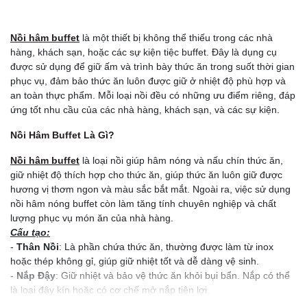
Nồi hâm buffet
là một thiết bị không thể thiếu trong các nhà
hàng, khách sạn, hoặc các sự kiện tiệc buffet. Đây là dụng cụ
được sử dụng để giữ ấm và trình bày thức ăn trong suốt thời gian
phục vụ, đảm bảo thức ăn luôn được giữ ở nhiệt độ phù hợp và
an toàn thực phẩm. Mỗi loại nồi đều có những ưu điểm riêng, đáp
ứng tốt nhu cầu của các nhà hàng, khách sạn, và các sự kiện.
Nồi Hâm Buffet Là Gì?
Nồi hâm buffet
là loại nồi giúp hâm nóng và nấu chín thức ăn,
giữ nhiệt độ thích hợp cho thức ăn, giúp thức ăn luôn giữ được
hương vị thơm ngon và màu sắc bắt mắt. Ngoài ra, việc sử dụng
nồi hâm nóng buffet còn làm tăng tính chuyên nghiệp và chất
lượng phục vụ món ăn của nhà hàng.
Cấu tạo:
-
Thân Nồi
: Là phần chứa thức ăn, thường được làm từ inox
hoặc thép không gỉ, giúp giữ nhiệt tốt và dễ dàng vệ sinh.
-
Nắp Đậy
: Giữ nhiệt và bảo vệ thức ăn khỏi bụi bẩn. Nắp có thể
là loại đậy kín hoặc có cơ chế mở nắp tiện lợi.
-
Khay Đựng Nước
: Khay nước bên dưới giữ nhiệt bằng hơi