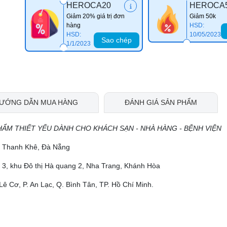
HEROCA20
HEROCA
Giảm 20% giá trị đơn
Giảm 50k
hàng
HSD:
HSD:
10/05/2023
Sao chép
1/1/2023
ƯỚNG DẪN MUA HÀNG
ĐÁNH GIÁ SẢN PHẨM
HẨM THIẾT YẾU DÀNH CHO KHÁCH SẠN - NHÀ HÀNG - BỆNH VIỆN
ộ, Thanh Khê, Đà Nẵng
 3, khu Đô thị Hà quang 2, Nha Trang, Khánh Hòa
Lê Cơ, P. An Lạc, Q. Bình Tân, TP. Hồ Chí Minh.