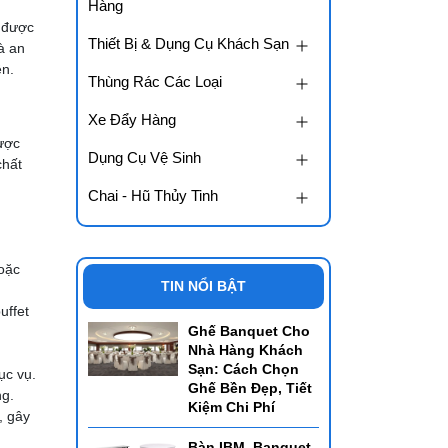
Hàng
ụ được
Thiết Bị & Dụng Cụ Khách Sạn
à an
ện.
Thùng Rác Các Loại
Xe Đẩy Hàng
được
Dụng Cụ Vệ Sinh
chất
Chai - Hũ Thủy Tinh
hoặc
TIN NỔI BẬT
uffet
Ghế Banquet Cho
Nhà Hàng Khách
Sạn: Cách Chọn
ục vụ.
Ghế Bền Đẹp, Tiết
ng.
Kiệm Chi Phí
, gây
Bàn IBM, Banquet,