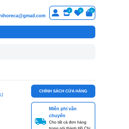
3
0
0
thihoreca@gmail.com
CHÍNH SÁCH CỬA HÀNG
3J
Miễn phí vẫn
chuyển
Cho tất cả đơn hàng
trong nội thành Hồ Chí