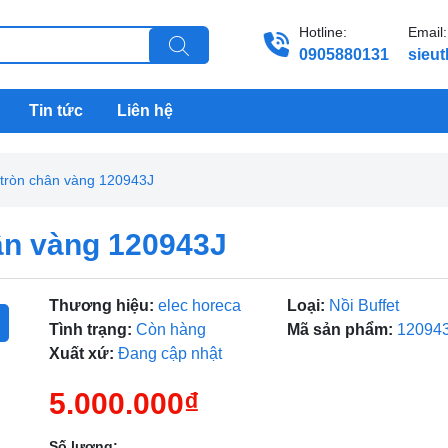
Hotline:
Email:
0905880131
sieu
Tin tức
Liên hệ
 tròn chân vàng 120943J
hân vàng 120943J
Thương hiệu:
elec horeca
Loại:
Nồi Buffet
Tình trạng:
Còn hàng
Mã sản phẩm:
12094
Xuất xứ:
Đang cập nhật
5.000.000₫
Số lượng: