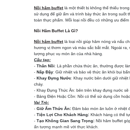
Nồi hâm buffet
là một thiết bị không thể thiếu tron
sử dụng để giữ ấm và trình bày thức ăn trong suốt 
toàn thực phẩm. Mỗi loại nồi đều có những ưu điểm 
Nồi Hâm Buffet Là Gì?
Nồi hâm buffet
là loại nồi giúp hâm nóng và nấu ch
hương vị thơm ngon và màu sắc bắt mắt. Ngoài ra, v
lượng phục vụ món ăn của nhà hàng.
Cấu tạo:
-
Thân Nồi
: Là phần chứa thức ăn, thường được làm 
-
Nắp Đậy
: Giữ nhiệt và bảo vệ thức ăn khỏi bụi bẩn
-
Khay Đựng Nước
: Khay nước bên dưới giữ nhiệt b
cháy.
- Khay Đựng Thức Ăn: bên trên khay đựng nước sẽ c
- Bảng Điện Hoặc Cồn: Nồi có thể sử dụng cồn hoặc b
Vai Trò:
-
Giữ Ấm Thức Ăn:
Đảm bảo món ăn luôn ở nhiệt độ
-
Tiện Lợi Cho Khách Hàng:
Khách hàng có thể tự
-
Tạo Không Gian Sang Trọng:
Nồi hâm buffet góp
ấn tượng mạnh mẽ với thực khách.