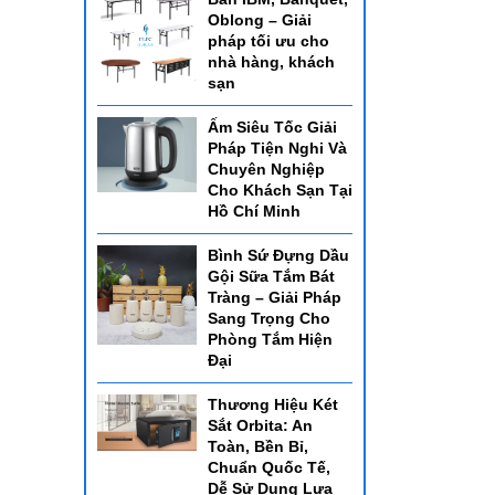
Oblong – Giải
pháp tối ưu cho
nhà hàng, khách
sạn
Ấm Siêu Tốc Giải
Pháp Tiện Nghi Và
Chuyên Nghiệp
Cho Khách Sạn Tại
Hồ Chí Minh
Bình Sứ Đựng Dầu
Gội Sữa Tắm Bát
Tràng – Giải Pháp
Sang Trọng Cho
Phòng Tắm Hiện
Đại
Thương Hiệu Két
Sắt Orbita: An
Toàn, Bền Bỉ,
Chuẩn Quốc Tế,
Dễ Sử Dụng Lựa