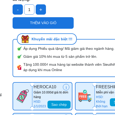
-
+
Mã giảm giá:
THÊM VÀO GIỎ
Ngày hết hạn:
Điều kiện:
Khuyến mãi đặc biệt !!!
Áp dụng Phiếu quà tặng/ Mã giảm giá theo ngành hàng.
Giảm giá 10% khi mua từ 5 sản phẩm trở lên.
Tặng 100.000₫ mua hàng tại website thành viên Sieuthi
áp dụng khi mua Online
HEROCA10
FREESHI
Giảm 10.000đ giá trị đơn
Miễn phí vận
hể
hàng
HSD:
HSD:
Không
Sao chép
1/1/2023
thời hạn