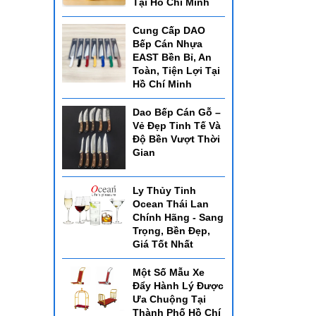
Tại Hồ Chí Minh
Cung Cấp DAO
Bếp Cán Nhựa
EAST Bền Bỉ, An
Toàn, Tiện Lợi Tại
Hồ Chí Minh
Dao Bếp Cán Gỗ –
Vẻ Đẹp Tinh Tế Và
Độ Bền Vượt Thời
Gian
Ly Thủy Tinh
Ocean Thái Lan
Chính Hãng - Sang
Trọng, Bền Đẹp,
Giá Tốt Nhất
Một Số Mẫu Xe
Đẩy Hành Lý Được
Ưa Chuộng Tại
Thành Phố Hồ Chí