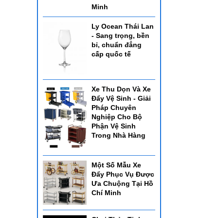
Minh
Ly Ocean Thái Lan
- Sang trọng, bền
bỉ, chuẩn đẳng
cấp quốc tế
Xe Thu Dọn Và Xe
Đẩy Vệ Sinh - Giải
Pháp Chuyên
Nghiệp Cho Bộ
hực
Phận Vệ Sinh
 khá
Trong Nhà Hàng
Một Số Mẫu Xe
Đẩy Phục Vụ Được
Ưa Chuộng Tại Hồ
Chí Minh