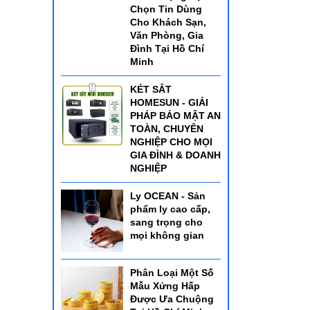
Chọn Tin Dùng
Cho Khách Sạn,
Văn Phòng, Gia
Đình Tại Hồ Chí
Minh
KÉT SẮT
 độ bền
HOMESUN - GIẢI
PHÁP BẢO MẬT AN
ợp với
TOÀN, CHUYÊN
NGHIỆP CHO MỌI
ổ biến
GIA ĐÌNH & DOANH
 phải
NGHIỆP
iệc. Vẻ
Ly OCEAN - Sản
phẩm ly cao cấp,
sang trọng cho
mọi không gian
 chắn
Phân Loại Một Số
Mẫu Xửng Hấp
Được Ưa Chuộng