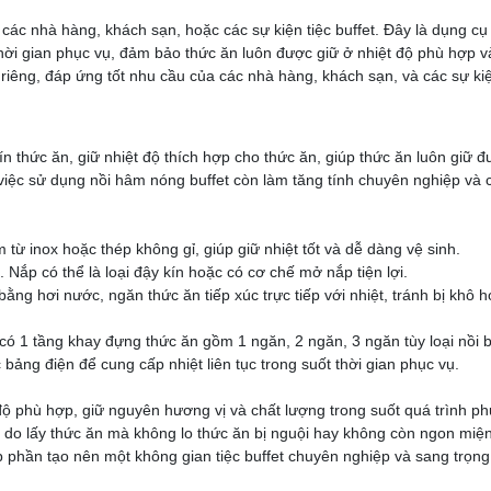
g các nhà hàng, khách sạn, hoặc các sự kiện tiệc buffet. Đây là dụng c
thời gian phục vụ, đảm bảo thức ăn luôn được giữ ở nhiệt độ phù hợp v
riêng, đáp ứng tốt nhu cầu của các nhà hàng, khách sạn, và các sự ki
ín thức ăn, giữ nhiệt độ thích hợp cho thức ăn, giúp thức ăn luôn giữ 
iệc sử dụng nồi hâm nóng buffet còn làm tăng tính chuyên nghiệp và 
từ inox hoặc thép không gỉ, giúp giữ nhiệt tốt và dễ dàng vệ sinh.
. Nắp có thể là loại đậy kín hoặc có cơ chế mở nắp tiện lợi.
ằng hơi nước, ngăn thức ăn tiếp xúc trực tiếp với nhiệt, tránh bị khô 
ó 1 tầng khay đựng thức ăn gồm 1 ngăn, 2 ngăn, 3 ngăn tùy loại nồi b
ảng điện để cung cấp nhiệt liên tục trong suốt thời gian phục vụ.
 phù hợp, giữ nguyên hương vị và chất lượng trong suốt quá trình ph
 do lấy thức ăn mà không lo thức ăn bị nguội hay không còn ngon miệ
 phần tạo nên một không gian tiệc buffet chuyên nghiệp và sang trọng