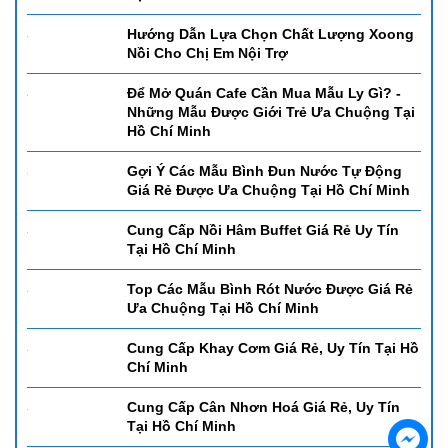
nhựa này có khả năng chống va đập, chịu nhiệt tốt và độ bền cực
cao. Ngoài ra, nhựa PC còn cực kỳ an toàn khi tiếp xúc với thực
phẩm.
Cung Cấp Bục Phát Biểu Giá Rẻ, Uy Tín
- Nồi hâm buffet CN nắp PC
Tại Hồ Chí Minh
- Có thể sử dụng 1, 2, 3 ngăn đồ ăn tùy chọn
- Kích thước: 600*370*330mm
- Dung tích: 9L
Hướng Dẫn Lựa Chọn Chất Lượng Xoong
- Sử dụng: Cồn - có thể sử dụng bảng điện
Nồi Cho Chị Em Nội Trợ
- Chất liệu: inox cao cấp
Để Mở Quán Cafe Cần Mua Mẫu Ly Gì? -
Những Mẫu Được Giới Trẻ Ưa Chuộng Tại
Hồ Chí Minh
Gợi Ý Các Mẫu Bình Đun Nước Tự Động
Giá Rẻ Được Ưa Chuộng Tại Hồ Chí Minh