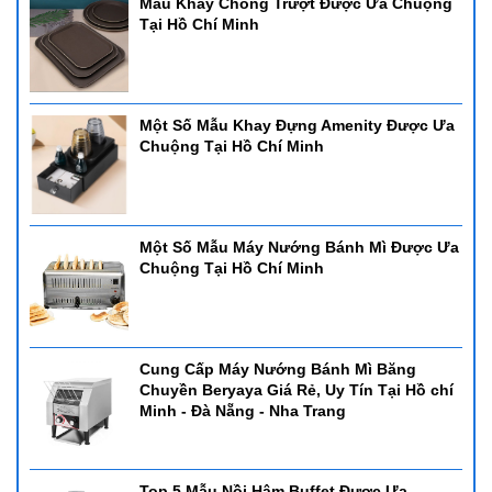
Mẫu Khay Chống Trượt Được Ưa Chuộng
Tại Hồ Chí Minh
Nồi Hâm Buffet Nắp Inox
Một Số Mẫu Khay Đựng Amenity Được Ưa
Nồi hâm buffet nắp inox là lựa chọn yêu thích của nhiều nhà hàng
Chuộng Tại Hồ Chí Minh
khách sạn phục vụ theo kiểu bình dân. Với thiết kế chắc chắn
khung inox dày và nắp dậy đóng mở dể dàng, nồi có thể dụng
dụng điện hoặc cồn để hâm nóng thức ăn.
1. Nồi hâm buffet CN 121201-2
Một Số Mẫu Máy Nướng Bánh Mì Được Ưa
- Nồi hâm buffet CN 121201-2
Chuộng Tại Hồ Chí Minh
- Kích thước: 635*425*440mm
- Dung tích: 9L
- Sử dụng: Cồn - có thể sử dụng bảng điện
- Chất liệu: inox cao cấp
Cung Cấp Máy Nướng Bánh Mì Băng
Chuyền Beryaya Giá Rẻ, Uy Tín Tại Hồ chí
Minh - Đà Nẵng - Nha Trang
2. Nồi hâm buffet CN ELEC HORECA833
- Nồi hâm buffet CN ELEC HORECA833
- Kích thước: 600*370*330mm
Top 5 Mẫu Nồi Hâm Buffet Được Ưa