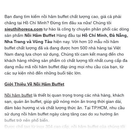
Bạn đang tìm kiếm nồi hâm buffet chất lượng cao, giá cả phải
chăng tại Hồ Chí Minh? Đừng tìm đâu xa nữa! Chúng tôi
sieuthihoreca.com
tự hào là công ty chuyên phân phối các dòng
sản phẩm
Nồi Hâm Buffet
Hàng đầu tại
Hồ Chí Minh, Đà Nẵng,
Nha Trang và Vũng Tàu
hiện nay. Với hơn 10 mẫu nồi hâm
buffet chất lượng đã và đang được hơn 500 nhà hàng tại Việt
Nam đang lựa chọn sử dụng, Chúng tôi cam kết mang đến cho
khách hàng những sản phẩm có chất lượng tốt nhất.cung cấp đa
dạng mẫu mã nồi hâm buffet đáp ứng mọi nhu cầu của bạn, từ
các sự kiện nhỏ đến những buổi tiệc lớn.
Giới Thiệu Về Nồi Hâm Buffet
Nồi hâm buffet
là thiết bị quan trọng trong các nhà hàng, khách
sạn, quán ăn buffet, giúp giữ nóng món ăn trong thời gian dài,
đảm bảo hương vị và chất lượng thức ăn. Tại TP.HCM, nhu cầu
sử dụng nồi hâm buffet ngày càng tăng cao do xu hướng ăn
buffet trở nên phổ biến.
Được chế tạo từ inox 304 cao cấp, nồi hâm buffet của chúng tôi
đảm bảo độ bền vượt trội, sáng bóng và an toàn cho sức khỏe.