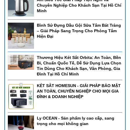
Chuyên Nghiệp Cho Khách Sạn Tại Hồ Chí
Minh
Bình Sứ Đựng Dầu Gội Sữa Tắm Bát Tràng
– Giải Pháp Sang Trọng Cho Phòng Tắm
Hiện Đại
Thương Hiệu Két Sắt Orbita: An Toàn, Bền
Phân Loại Nồi Hâm Buffet Phổ Biến
Bỉ, Chuẩn Quốc Tế, Dễ Sử Dụng Lựa Chọn
Tin Dùng Cho Khách Sạn, Văn Phòng, Gia
Tại các cơ sở cung cấp thiết bị nhà hàng, nồi hâm buffet có nhiều
Đình Tại Hồ Chí Minh
loại khác nhau:
-
Nồi hâm tròn
: Thích hợp để giữ ấm soup, cháo hoặc các món
KÉT SẮT HOMESUN - GIẢI PHÁP BẢO MẬT
canh.
AN TOÀN, CHUYÊN NGHIỆP CHO MỌI GIA
-
Nồi hâm chữ nhật
: Dùng cho các món chính như thịt, hải sản,
ĐÌNH & DOANH NGHIỆP
rau xào.
-
Nồi hâm có nắp kiếng
: Giúp dễ dàng quan sát thức ăn.
-
Nồi hâm dùng cồn hoặc điện
: Linh hoạt cho các mô hình kinh
Ly OCEAN - Sản phẩm ly cao cấp, sang
doanh buffet khác nhau.
trọng cho mọi không gian