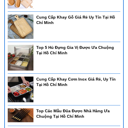
khách có thể nhìn thấy thức ăn bên trong nồi thông qua nắp kính.
Nắp nồi có gắn bộ trợ lực nên việc đóng mở nắp diễn ra khá nhẹ
nhàng và êm ái
Cung Cấp Khay Gỗ Giá Rẻ Uy Tín Tại Hồ
Chí Minh
1. Nồi hâm buffet CN DC817L
- Nồi hâm buffet CN DC817L
- Kích thước: 420*415*190mm
- Dung tích: 6L
Top 5 Hủ Đựng Gia Vị Được Ưa Chuộng
- Chất liệu: inox cao cấp
Tại Hồ Chí Minh
Cung Cấp Khay Cơm Inox Giá Rẻ, Uy Tín
Tại Hồ Chí Minh
Top Các Mẫu Đũa Được Nhà Hàng Ưa
Chuộng Tại Hồ Chí Minh