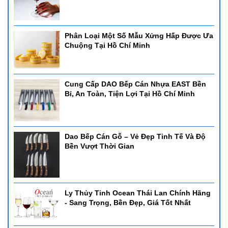
Một Số Nồi Hâm Buffet Được Ưa Chuộng
Nồi Hâm Soup
Nồi hâm soup là một loại nồi hâm buffet chuyên dùng để giữ nhiệt
Phân Loại Một Số Mẫu Xửng Hấp Được Ưa
cho các món soup, cháo, nước sốt, đảm bảo món ăn luôn nóng
Chuộng Tại Hồ Chí Minh
hổi và thơm ngon. Nồi hâm soup thường được làm từ chất liệu
inox cao cấp và từ gang.
1. Nồi hâm soup inox 121811
Cung Cấp DAO Bếp Cán Nhựa EAST Bền
Bỉ, An Toàn, Tiện Lợi Tại Hồ Chí Minh
- Nồi hâm soup inox 121811
- Kích thước: 350*350*380mm
- Dung tích: 10L
- Công suất: 400W
Dao Bếp Cán Gỗ – Vẻ Đẹp Tinh Tế Và Độ
- Điện áp: 220V-50HZ
Bền Vượt Thời Gian
Ly Thủy Tinh Ocean Thái Lan Chính Hãng
- Sang Trọng, Bền Đẹp, Giá Tốt Nhất