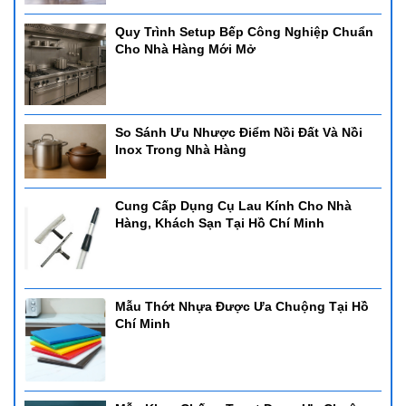
- Kích thước: 477*468*448mm
Quy Trình Setup Bếp Công Nghiệp Chuẩn
- Dung tích: 4.5L
Cho Nhà Hàng Mới Mở
- Sử dụng: Cồn - có thể sử dụng bảng điện
- Chất liệu: inox cao cấp
So Sánh Ưu Nhược Điểm Nồi Đất Và Nồi
Inox Trong Nhà Hàng
Cung Cấp Dụng Cụ Lau Kính Cho Nhà
Hàng, Khách Sạn Tại Hồ Chí Minh
Mẫu Thớt Nhựa Được Ưa Chuộng Tại Hồ
Chí Minh