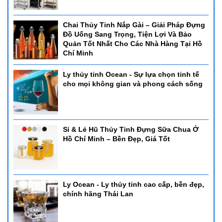
Chai Thủy Tinh Nắp Gài – Giải Pháp Đựng
Đồ Uống Sang Trọng, Tiện Lợi Và Bảo
Quản Tốt Nhất Cho Các Nhà Hàng Tại Hồ
Chí Minh
Ly thủy tinh Ocean - Sự lựa chọn tinh tế
cho mọi không gian và phong cách sống
Sỉ & Lẻ Hũ Thủy Tinh Đựng Sữa Chua Ở
Hồ Chí Minh – Bền Đẹp, Giá Tốt
Ly Ocean - Ly thủy tinh cao cấp, bền đẹp,
chính hãng Thái Lan
3. Nồi hâm soup tròn 121204
- Nồi hâm soup tròn 121204