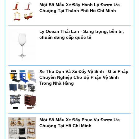
Một Số Mẫu Xe Đẩy Hành Lý Được Ưa
Chuộng Tại Thành Phố Hồ Chí Minh
Ly Ocean Thái Lan - Sang trọng, bền bỉ,
chuẩn đẳng cấp quốc tế
Xe Thu Dọn Và Xe Đẩy Vệ Sinh - Giải Pháp
Chuyên Nghiệp Cho Bộ Phận Vệ Sinh
Trong Nhà Hàng
2. Nồi hâm soup đen 121812
- Nồi hâm soup đen 121812
- Kích thước: 350*350*380mm
- Dung tích: 10L
- Công suất: 400W
Một Số Mẫu Xe Đẩy Phục Vụ Được Ưa
- Điện áp: 220V-50HZ
Chuộng Tại Hồ Chí Minh