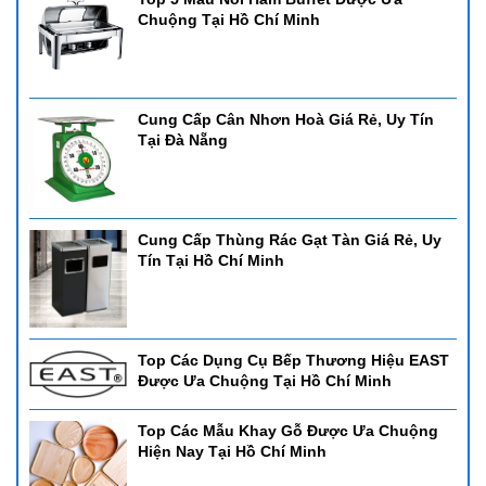
- Dung tích: 9L
Chuộng Tại Hồ Chí Minh
- Sử dụng: Cồn - có thể sử dụng bảng điện
- Chất liệu: inox cao cấp
Cung Cấp Cân Nhơn Hoà Giá Rẻ, Uy Tín
Tại Đà Nẵng
Cung Cấp Thùng Rác Gạt Tàn Giá Rẻ, Uy
Tín Tại Hồ Chí Minh
Top Các Dụng Cụ Bếp Thương Hiệu EAST
Được Ưa Chuộng Tại Hồ Chí Minh
Nồi Hâm Buffet Nắp Kính
Top Các Mẫu Khay Gỗ Được Ưa Chuộng
Dòng nồi buffet nắp kính thường được sử dụng trong các nhà
Hiện Nay Tại Hồ Chí Minh
hàng khách sạn cao cấp, chúng thiết kế đẹp sang trọng và thực