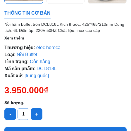
Mã giảm giá:
THÔNG TIN CƠ BẢN
Ngày hết hạn:
Nồi hâm buffet tròn DCL818L Kích thước: 425*465*210mm Dung
tích: 6L Điện áp: 220V-50HZ Chất liệu: inox cao cấp
Điều kiện:
Xem thêm
Thương hiệu:
elec horeca
Loại:
Nồi Buffet
Tình trạng:
Còn hàng
Mã sản phẩm:
DCL818L
Xuất xứ:
[trung quốc]
3.950.000₫
Số lượng:
-
+