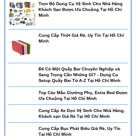
Trọn Bộ Dụng Cụ Vệ Sinh Cho Nhà Hàng
Khách Sạn Được Ưa Chuộng Tại Hồ Chí
Minh
Cung Cấp Thớt Giá Rẻ, Uy Tín Tại Hồ Chí
Minh
2. Nồi hâm buffet CN PC 126053L-2
- Nồi hâm buffet CN PC 126053L-2
Để Có Một Quấy Bar Chuyên Nghiệp và
- Kích thước: 635*425*440mm
Sang Trọng Cần Những Gì? - Dụng Cụ
- Dung tích: 9L Sử dụng: Cồn - có thể sử dụng bảng điện
Setup Quầy Bar Từ A-Z Tại Hồ Chí Minh
- Chất liệu: inox cao cấp
Top Các Mẫu Giường Phụ, Extra Bed Được
Ưa Chuộng Tại Hồ Chí Minh
Nồi Hâm Buffet Nắp PC
Đây là mẫu nồi giá rẻ chuyên dùng để hâm và giữ ấm thức ăn
trong các nhà hàng hay quán ăn nhỏ, với khung nồi bằng inox và
nắp đậy nhựa PC tháo rời. Nhựa PC được biết đến là một loại
Cung Cấp Xe Dọn Vệ Sinh Cho Nhà Hàng,
nhựa cao cấp, có màu trong suốt với tay cầm hình chữ U. Loại
Khách sạn Giá Rẻ Tại Hồ Chí Minh