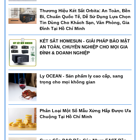
Thương Hiệu Két Sắt Orbita: An Toàn, Bền
Bỉ, Chuẩn Quốc Tế, Dễ Sử Dụng Lựa Chọn
Tin Dùng Cho Khách Sạn, Văn Phòng, Gia
Đình Tại Hồ Chí Minh
KÉT SẮT HOMESUN - GIẢI PHÁP BẢO MẬT
AN TOÀN, CHUYÊN NGHIỆP CHO MỌI GIA
ĐÌNH & DOANH NGHIỆP
Ly OCEAN - Sản phẩm ly cao cấp, sang
trọng cho mọi không gian
Phân Loại Một Số Mẫu Xửng Hấp Được Ưa
Chuộng Tại Hồ Chí Minh