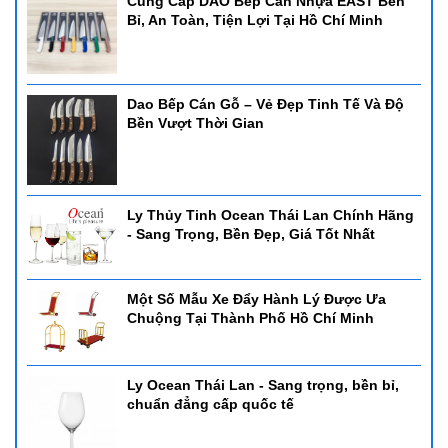
Cung Cấp DAO Bếp Cán Nhựa EAST Bền
Bỉ, An Toàn, Tiện Lợi Tại Hồ Chí Minh
Dao Bếp Cán Gỗ – Vẻ Đẹp Tinh Tế Và Độ
Bền Vượt Thời Gian
Ly Thủy Tinh Ocean Thái Lan Chính Hãng
- Sang Trọng, Bền Đẹp, Giá Tốt Nhất
Một Số Mẫu Xe Đẩy Hành Lý Được Ưa
Chuộng Tại Thành Phố Hồ Chí Minh
Ly Ocean Thái Lan - Sang trọng, bền bỉ,
chuẩn đẳng cấp quốc tế