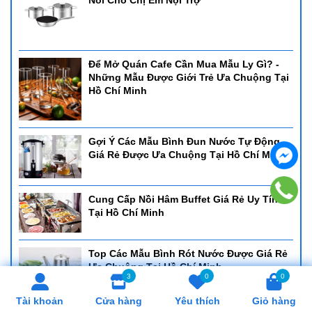
Nồi Cho Chị Em Nội Trợ
Để Mở Quán Cafe Cần Mua Mẫu Ly Gì? -
Những Mẫu Được Giới Trẻ Ưa Chuộng Tại
Hồ Chí Minh
Gợi Ý Các Mẫu Bình Đun Nước Tự Động
Giá Rẻ Được Ưa Chuộng Tại Hồ Chí Minh
Cung Cấp Nồi Hâm Buffet Giá Rẻ Uy Tín
Tại Hồ Chí Minh
Top Các Mẫu Bình Rót Nước Được Giá Rẻ
Ưa Chuộng Tại Hồ Chí Minh
3
0
0
Tài khoản
Cửa hàng
Yêu thích
Giỏ hàng