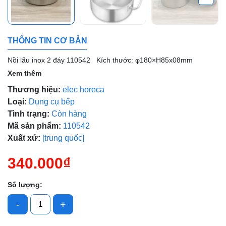
Mã giảm giá:
THÔNG TIN CƠ BẢN
Ngày hết hạn:
Nồi lẩu inox 2 đáy 110542 Kích thước: φ180×H85x08mm
Điều kiện:
Xem thêm
Thương hiệu:
elec horeca
Loại:
Dụng cụ bếp
Tình trạng:
Còn hàng
Mã sản phẩm:
110542
Xuất xứ:
[trung quốc]
340.000₫
Số lượng:
-
+