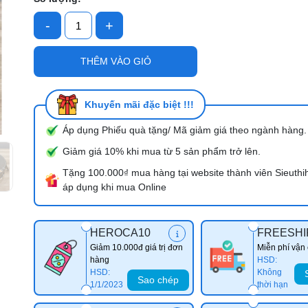
-
+
Mã giảm giá:
THÊM VÀO GIỎ
Ngày hết hạn:
Điều kiện:
Khuyến mãi đặc biệt !!!
Áp dụng Phiếu quà tặng/ Mã giảm giá theo ngành hàng.
Giảm giá 10% khi mua từ 5 sản phẩm trở lên.
Tặng 100.000₫ mua hàng tại website thành viên Sieuthi
áp dụng khi mua Online
HEROCA10
FREESHI
Giảm 10.000đ giá trị đơn
Miễn phí vận
hàng
HSD:
HSD:
Không
Sao chép
1/1/2023
thời hạn