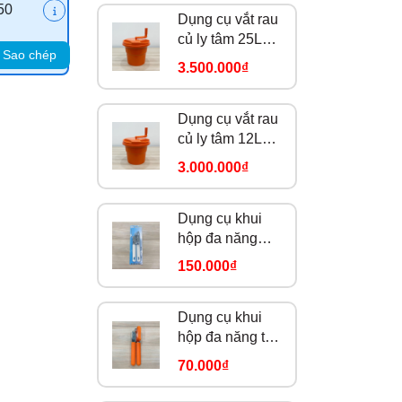
50
Dụng cụ vắt rau
củ ly tâm 25L
Sao chép
DC0398
3.500.000₫
Dụng cụ vắt rau
củ ly tâm 12L
DC0396
3.000.000₫
Dụng cụ khui
hộp đa năng
FZ-06
150.000₫
Dụng cụ khui
hộp đa năng tay
cầm cam
70.000₫
184914