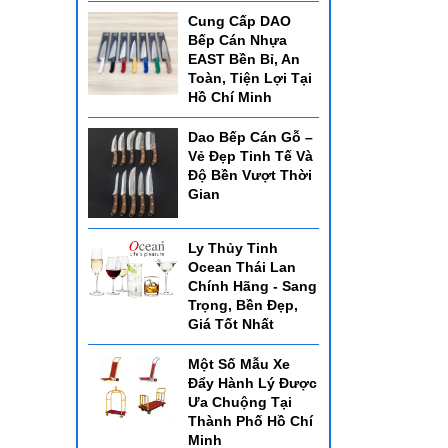
Cung Cấp DAO
Bếp Cán Nhựa
EAST Bền Bỉ, An
Toàn, Tiện Lợi Tại
Hồ Chí Minh
Dao Bếp Cán Gỗ –
Vẻ Đẹp Tinh Tế Và
Độ Bền Vượt Thời
Gian
Ly Thủy Tinh
Ocean Thái Lan
Chính Hãng - Sang
Trọng, Bền Đẹp,
Giá Tốt Nhất
Một Số Mẫu Xe
Đẩy Hành Lý Được
Ưa Chuộng Tại
Thành Phố Hồ Chí
Minh