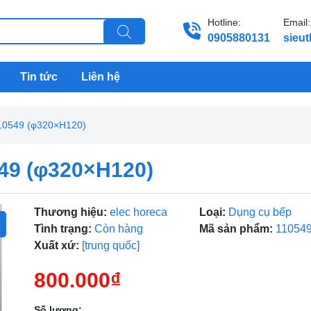
Hotline:
Email:
0905880131
sieu
Tin tức
Liên hệ
 110549 (φ320×H120)
549 (φ320×H120)
Thương hiệu:
elec horeca
Loại:
Dụng cụ bếp
Tình trạng:
Còn hàng
Mã sản phẩm:
11054
Xuất xứ:
[trung quốc]
800.000₫
Số lượng: