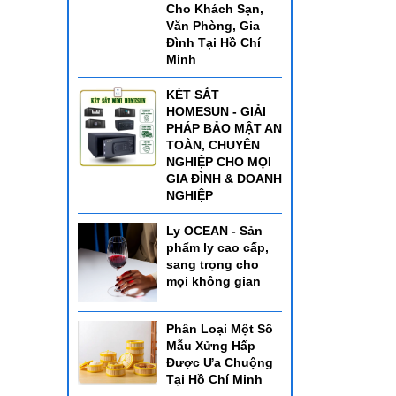
Cho Khách Sạn,
Văn Phòng, Gia
Đình Tại Hồ Chí
Minh
KÉT SẮT
HOMESUN - GIẢI
PHÁP BẢO MẬT AN
TOÀN, CHUYÊN
NGHIỆP CHO MỌI
GIA ĐÌNH & DOANH
NGHIỆP
Ly OCEAN - Sản
phẩm ly cao cấp,
sang trọng cho
mọi không gian
Phân Loại Một Số
Mẫu Xửng Hấp
Được Ưa Chuộng
Tại Hồ Chí Minh