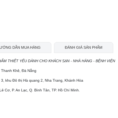
ƯỚNG DẪN MUA HÀNG
ĐÁNH GIÁ SẢN PHẨM
HẨM THIẾT YẾU DÀNH CHO KHÁCH SẠN - NHÀ HÀNG - BỆNH VIỆN
ộ, Thanh Khê, Đà Nẵng
 3, khu Đô thị Hà quang 2, Nha Trang, Khánh Hòa
Lê Cơ, P. An Lạc, Q. Bình Tân, TP. Hồ Chí Minh.