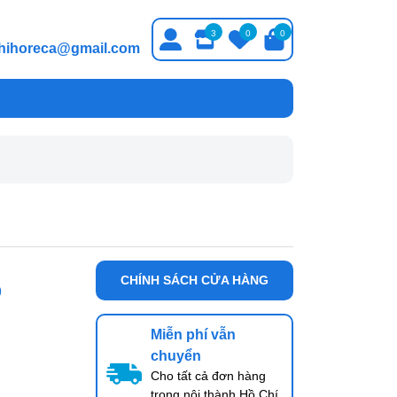
3
0
0
thihoreca@gmail.com
CHÍNH SÁCH CỬA HÀNG
9
Miễn phí vẫn
chuyển
Cho tất cả đơn hàng
trong nội thành Hồ Chí