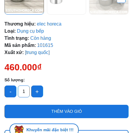
Thương hiệu:
elec horeca
Mã giảm giá:
Loại:
Dụng cụ bếp
Tình trạng:
Còn hàng
Ngày hết hạn:
Mã sản phẩm:
101615
Xuất xứ:
[trung quốc]
Điều kiện:
460.000₫
Số lượng:
-
+
THÊM VÀO GIỎ
Khuyến mãi đặc biệt !!!