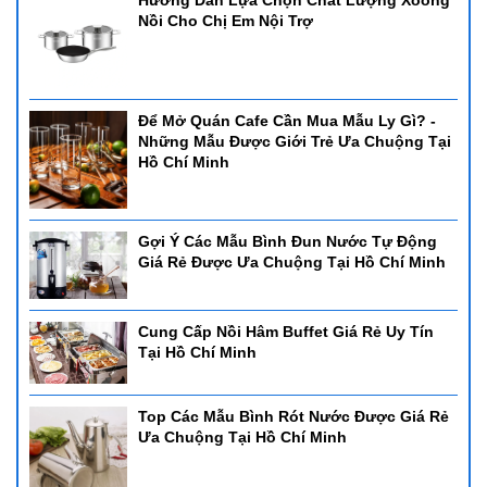
Hướng Dẫn Lựa Chọn Chất Lượng Xoong
Nồi Cho Chị Em Nội Trợ
Để Mở Quán Cafe Cần Mua Mẫu Ly Gì? -
Những Mẫu Được Giới Trẻ Ưa Chuộng Tại
Hồ Chí Minh
Gợi Ý Các Mẫu Bình Đun Nước Tự Động
Giá Rẻ Được Ưa Chuộng Tại Hồ Chí Minh
Cung Cấp Nồi Hâm Buffet Giá Rẻ Uy Tín
Tại Hồ Chí Minh
Top Các Mẫu Bình Rót Nước Được Giá Rẻ
Ưa Chuộng Tại Hồ Chí Minh