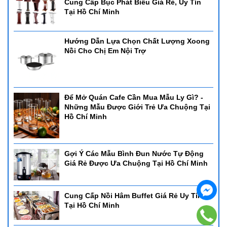
Cung Cấp Bục Phát Biểu Giá Rẻ, Uy Tín
Tại Hồ Chí Minh
Hướng Dẫn Lựa Chọn Chất Lượng Xoong
Nồi Cho Chị Em Nội Trợ
Để Mở Quán Cafe Cần Mua Mẫu Ly Gì? -
Những Mẫu Được Giới Trẻ Ưa Chuộng Tại
Hồ Chí Minh
Gợi Ý Các Mẫu Bình Đun Nước Tự Động
Giá Rẻ Được Ưa Chuộng Tại Hồ Chí Minh
Cung Cấp Nồi Hâm Buffet Giá Rẻ Uy Tín
Tại Hồ Chí Minh