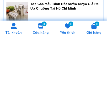
Top Các Mẫu Bình Rót Nước Được Giá Rẻ
Ưa Chuộng Tại Hồ Chí Minh
3
0
0
Cung Cấp Khay Cơm Giá Rẻ, Uy Tín Tại Hồ
Tài khoản
Cửa hàng
Yêu thích
Giỏ hàng
Chí Minh
Cung Cấp Cân Nhơn Hoá Giá Rẻ, Uy Tín
Tại Hồ Chí Minh
Cung Cấp Lò Trụng Mì Giá Rẻ, Uy Tín Tại
Hồ Chí Minh