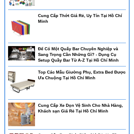
Cung Cấp Thớt Giá Rẻ, Uy Tín Tại Hồ Chí
Minh
Để Có Một Quấy Bar Chuyên Nghiệp và
Sang Trọng Cần Những Gì? - Dụng Cụ
Setup Quầy Bar Từ A-Z Tại Hồ Chí Minh
Top Các Mẫu Giường Phụ, Extra Bed Được
Ưa Chuộng Tại Hồ Chí Minh
Cung Cấp Xe Dọn Vệ Sinh Cho Nhà Hàng,
Khách sạn Giá Rẻ Tại Hồ Chí Minh