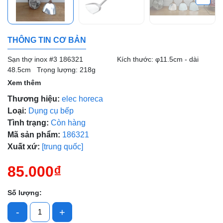
Mã giảm giá:
THÔNG TIN CƠ BẢN
Ngày hết hạn:
Sạn thợ inox #3 186321 Kích thước: φ11.5cm - dài
48.5cm Trọng lượng: 218g
Điều kiện:
Xem thêm
Thương hiệu:
elec horeca
Loại:
Dụng cụ bếp
Tình trạng:
Còn hàng
Mã sản phẩm:
186321
Xuất xứ:
[trung quốc]
85.000₫
Số lượng:
-
+