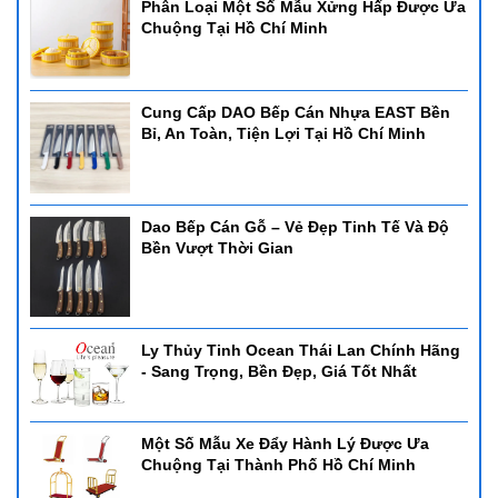
Phân Loại Một Số Mẫu Xửng Hấp Được Ưa
Chuộng Tại Hồ Chí Minh
Cung Cấp DAO Bếp Cán Nhựa EAST Bền
Bỉ, An Toàn, Tiện Lợi Tại Hồ Chí Minh
Dao Bếp Cán Gỗ – Vẻ Đẹp Tinh Tế Và Độ
Bền Vượt Thời Gian
Ly Thủy Tinh Ocean Thái Lan Chính Hãng
- Sang Trọng, Bền Đẹp, Giá Tốt Nhất
Một Số Mẫu Xe Đẩy Hành Lý Được Ưa
Chuộng Tại Thành Phố Hồ Chí Minh