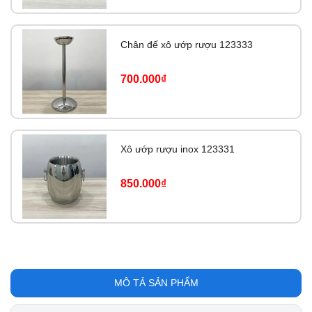
Chân đế xô ướp rượu 123333
700.000₫
Xô ướp rượu inox 123331
850.000₫
MÔ TẢ SẢN PHẨM