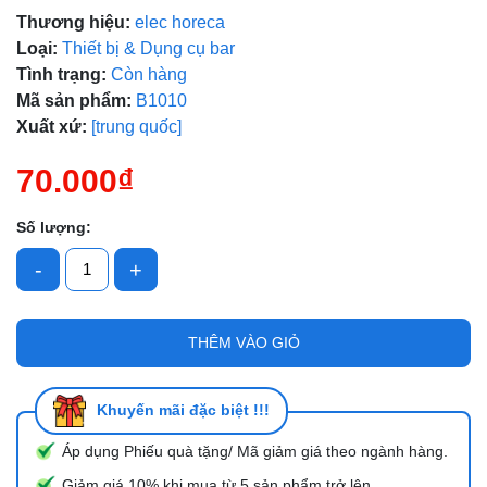
Thương hiệu:
elec horeca
Loại:
Thiết bị & Dụng cụ bar
Tình trạng:
Còn hàng
Mã giảm giá:
Mã sản phẩm:
B1010
Xuất xứ:
[trung quốc]
Ngày hết hạn:
70.000₫
Điều kiện:
Số lượng:
-
+
THÊM VÀO GIỎ
Khuyến mãi đặc biệt !!!
Áp dụng Phiếu quà tặng/ Mã giảm giá theo ngành hàng.
Giảm giá 10% khi mua từ 5 sản phẩm trở lên.