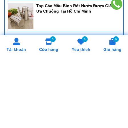
Top Các Mẫu Bình Rót Nước Được Giá Rẻ
Ưa Chuộng Tại Hồ Chí Minh
Cung Cấp Khay Cơm Giá Rẻ, Uy Tín Tại Hồ
3
0
0
Chí Minh
Tài khoản
Cửa hàng
Yêu thích
Giỏ hàng
Cung Cấp Cân Nhơn Hoá Giá Rẻ, Uy Tín
Tại Hồ Chí Minh
Cung Cấp Lò Trụng Mì Giá Rẻ, Uy Tín Tại
Hồ Chí Minh