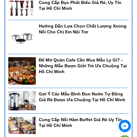
Cung Cấp Bục Phát Biểu Giá Rẻ, Uy Tín
Tại Hồ Chí Minh
Hướng Dẫn Lựa Chọn Chất Lượng Xoong
Nồi Cho Chị Em Nội Trợ
Để Mở Quán Cafe Cần Mua Mẫu Ly Gì? -
Những Mẫu Được Giới Trẻ Ưa Chuộng Tại
Hồ Chí Minh
Gợi Ý Các Mẫu Bình Đun Nước Tự Động
Giá Rẻ Được Ưa Chuộng Tại Hồ Chí Minh
Cung Cấp Nồi Hâm Buffet Giá Rẻ Uy Tín
Tại Hồ Chí Minh