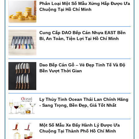
Phân Loại Một Số Mẫu Xửng Hấp Được Ưa
Chuộng Tại Hồ Chí Minh
Cung Cấp DAO Bếp Cán Nhựa EAST Bền
Bỉ, An Toàn, Tiện Lợi Tại Hồ Chí Minh
Dao Bếp Cán Gỗ – Vẻ Đẹp Tinh Tế Và Độ
Bền Vượt Thời Gian
Ly Thủy Tinh Ocean Thái Lan Chính Hãng
- Sang Trọng, Bền Đẹp, Giá Tốt Nhất
Một Số Mẫu Xe Đẩy Hành Lý Được Ưa
Chuộng Tại Thành Phố Hồ Chí Minh